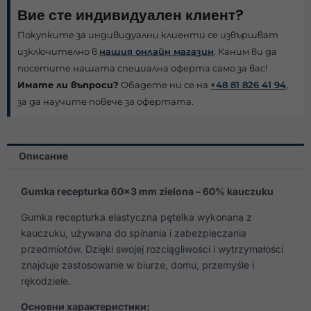
Вие сте индивидуален клиент?
Покупките за индивидуални клиенти се извършват
изключително в
нашия онлайн магазин
. Каним ви да
посетите нашата специална оферта само за вас!
Имате ли въпроси?
Обадете ни се на
+48 81 826 41 94
,
за да научите повече за офертата.
Описание
Gumka recepturka 60×3 mm zielona – 60% kauczuku
Gumka recepturka elastyczna pętelka wykonana z
kauczuku, używana do spinania i zabezpieczania
przedmiotów. Dzięki swojej rozciągliwości i wytrzymałości
znajduje zastosowanie w biurze, domu, przemyśle i
rękodziele.
Основни характеристики: