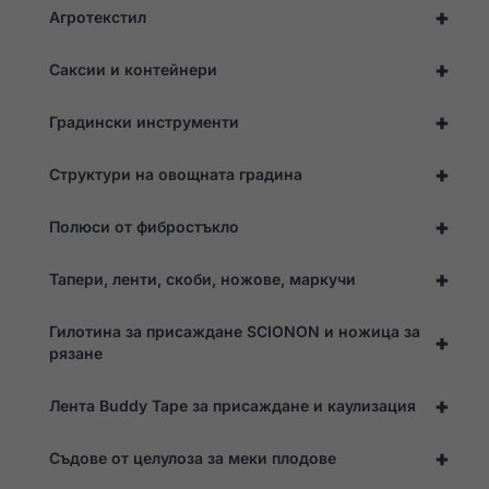
+
Агротекстил
са по избор.
Те са
необходими,
+
Саксии и контейнери
за да
функционира
уебсайтът.
+
Градински инструменти
+
Структури на овощната градина
Статистика
За да можем да
подобрим
+
Полюси от фибростъкло
функционалността
и структурата на
+
уебсайта въз
Тапери, ленти, скоби, ножове, маркучи
основа на начина,
по който той се
Гилотина за присаждане SCIONON и ножица за
използва.
+
рязане
Опит
+
Лента Buddy Tape за присаждане и каулизация
За да може
нашият
+
Съдове от целулоза за меки плодове
уебсайт да
работи