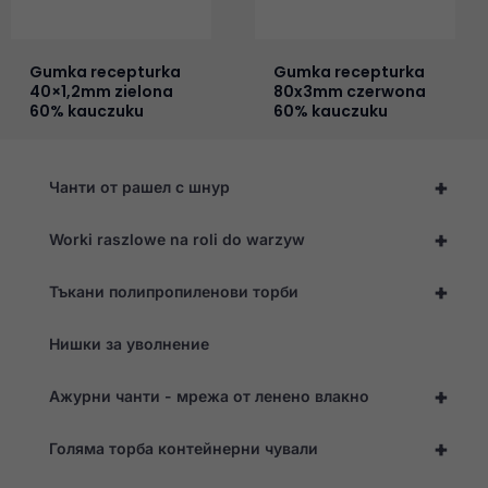
Gumka recepturka
Gumka recepturka
40×1,2mm zielona
80x3mm czerwona
60% kauczuku
60% kauczuku
+
Чанти от рашел с шнур
+
Worki raszlowe na roli do warzyw
+
Тъкани полипропиленови торби
Нишки за уволнение
+
Ажурни чанти - мрежа от ленено влакно
+
Голяма торба контейнерни чували