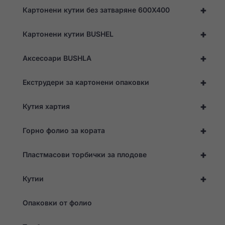
възможно
+
Картонени кутии без затваряне 600X400
най-добре
по време на
посещението
+
Картонени кутии BUSHEL
ви. Ако
откажете
тези
+
Аксесоари BUSHLA
"бисквитки",
някои
функции ще
+
Екструдери за картонени опаковки
изчезнат от
уебсайта.
+
Кутия хартия
+
Маркетинг
Горно фолио за кората
Като споделяте
интересите и
+
Пластмасови торбички за плодове
поведението си,
докато
посещавате
+
Кутии
нашия сайт,
увеличавате
шанса да
Опаковки от фолио
виждате
персонализирано
съдържание и