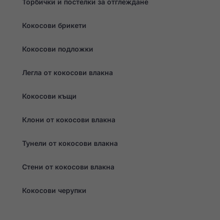
Торбички и постелки за отглеждане
оферти.
Кокосови брикети
Кокосови подложки
Легла от кокосови влакна
Кокосови къщи
Клони от кокосови влакна
Тунели от кокосови влакна
Стени от кокосови влакна
Кокосови черупки