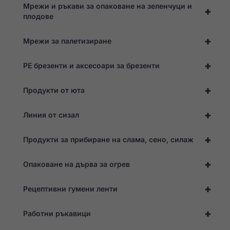
Мрежи и ръкави за опаковане на зеленчуци и
+
плодове
+
Мрежи за палетизиране
+
PE брезенти и аксесоари за брезенти
+
Продукти от юта
+
Линия от сизал
+
Продукти за прибиране на слама, сено, силаж
+
Опаковане на дърва за огрев
+
Рецептивни гумени ленти
Необходими
+
Работни ръкавици
Тези
бисквитки не