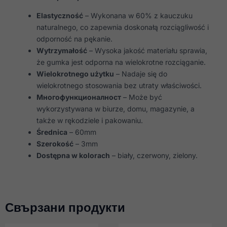
Elastyczność
– Wykonana w 60% z kauczuku
naturalnego, co zapewnia doskonałą rozciągliwość i
odporność na pękanie.
Wytrzymałość
– Wysoka jakość materiału sprawia,
że gumka jest odporna na wielokrotne rozciąganie.
Wielokrotnego użytku
– Nadaje się do
wielokrotnego stosowania bez utraty właściwości.
Многофункционалност
– Może być
wykorzystywana w biurze, domu, magazynie, a
także w rękodziele i pakowaniu.
Średnica
– 60mm
Szerokość
– 3mm
Dostępna w kolorach
– biały, czerwony, zielony.
Свързани продукти