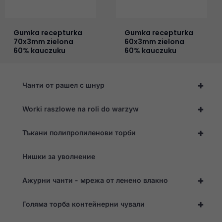
Gumka recepturka
Gumka recepturka
70x3mm zielona
60x3mm zielona
60% kauczuku
60% kauczuku
+
Чанти от рашел с шнур
+
Worki raszlowe na roli do warzyw
+
Тъкани полипропиленови торби
Нишки за уволнение
+
Ажурни чанти - мрежа от ленено влакно
+
Голяма торба контейнерни чували