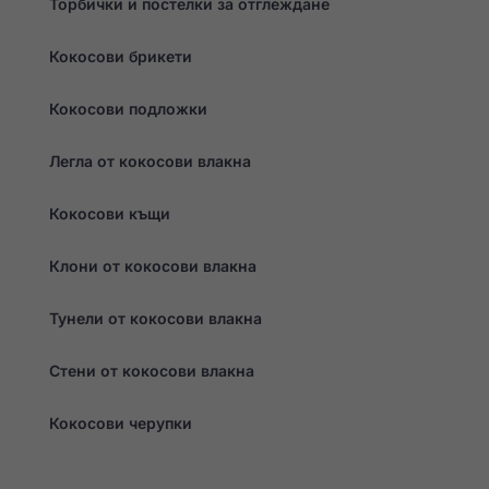
Торбички и постелки за отглеждане
оферти.
Кокосови брикети
Кокосови подложки
Легла от кокосови влакна
Кокосови къщи
Клони от кокосови влакна
Тунели от кокосови влакна
Стени от кокосови влакна
Кокосови черупки