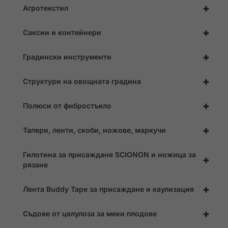
+
Агротекстил
са по избор.
Те са
необходими,
+
Саксии и контейнери
за да
функционира
уебсайтът.
+
Градински инструменти
+
Структури на овощната градина
Статистика
За да можем да
подобрим
+
Полюси от фибростъкло
функционалността
и структурата на
+
уебсайта въз
Тапери, ленти, скоби, ножове, маркучи
основа на начина,
по който той се
Гилотина за присаждане SCIONON и ножица за
използва.
+
рязане
Опит
+
Лента Buddy Tape за присаждане и каулизация
За да може
нашият
+
Съдове от целулоза за меки плодове
уебсайт да
работи