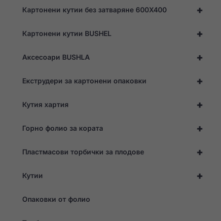
възможно
+
Картонени кутии без затваряне 600X400
най-добре
по време на
посещението
+
Картонени кутии BUSHEL
ви. Ако
откажете
тези
+
Аксесоари BUSHLA
"бисквитки",
някои
функции ще
+
Екструдери за картонени опаковки
изчезнат от
уебсайта.
+
Кутия хартия
+
Маркетинг
Горно фолио за кората
Като споделяте
интересите и
+
Пластмасови торбички за плодове
поведението си,
докато
посещавате
+
Кутии
нашия сайт,
увеличавате
шанса да
Опаковки от фолио
виждате
персонализирано
съдържание и