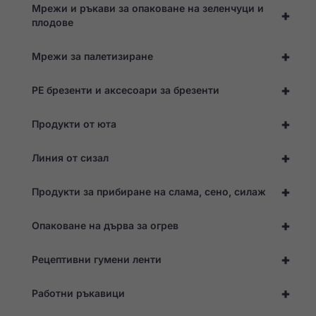
Мрежи и ръкави за опаковане на зеленчуци и
+
плодове
+
Мрежи за палетизиране
+
PE брезенти и аксесоари за брезенти
+
Продукти от юта
+
Линия от сизал
+
Продукти за прибиране на слама, сено, силаж
+
Опаковане на дърва за огрев
+
Рецептивни гумени ленти
Необходими
+
Работни ръкавици
Тези
бисквитки не