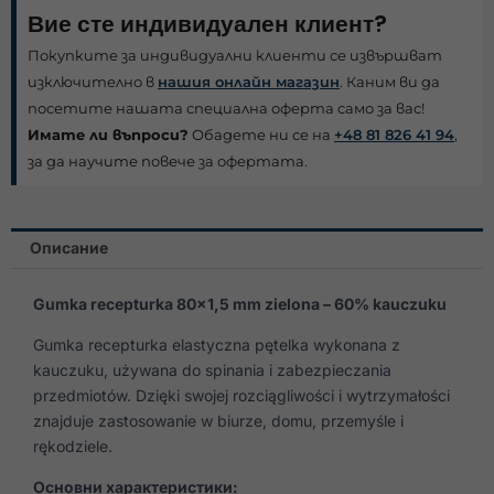
Вие сте индивидуален клиент?
Покупките за индивидуални клиенти се извършват
изключително в
нашия онлайн магазин
. Каним ви да
посетите нашата специална оферта само за вас!
Имате ли въпроси?
Обадете ни се на
+48 81 826 41 94
,
за да научите повече за офертата.
Описание
Gumka recepturka 80×1,5 mm zielona – 60% kauczuku
Gumka recepturka elastyczna pętelka wykonana z
kauczuku, używana do spinania i zabezpieczania
przedmiotów. Dzięki swojej rozciągliwości i wytrzymałości
znajduje zastosowanie w biurze, domu, przemyśle i
rękodziele.
Основни характеристики: