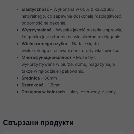
Elastyczność
– Wykonana w 60% z kauczuku
naturalnego, co zapewnia doskonałą rozciągliwość i
odporność na pękanie.
Wytrzymałość
– Wysoka jakość materiału sprawia,
że gumka jest odporna na wielokrotne rozciąganie.
Wielokrotnego użytku
– Nadaje się do
wielokrotnego stosowania bez utraty właściwości.
Многофункционалност
– Może być
wykorzystywana w biurze, domu, magazynie, a
także w rękodziele i pakowaniu.
Średnica
– 80mm
Szerokość
– 1,5mm
Dostępna w kolorach
– biały, czerwony, zielony.
Свързани продукти