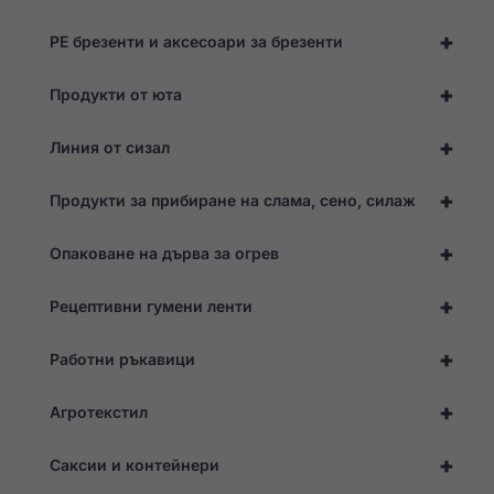
+
PE брезенти и аксесоари за брезенти
+
Продукти от юта
+
Линия от сизал
Необходими
Тези
+
бисквитки не
Продукти за прибиране на слама, сено, силаж
са по избор.
Те са
+
Опаковане на дърва за огрев
необходими,
за да
функционира
+
Рецептивни гумени ленти
уебсайтът.
+
Работни ръкавици
Статистика
За да можем да
+
Агротекстил
подобрим
функционалността
и структурата на
+
Саксии и контейнери
уебсайта въз