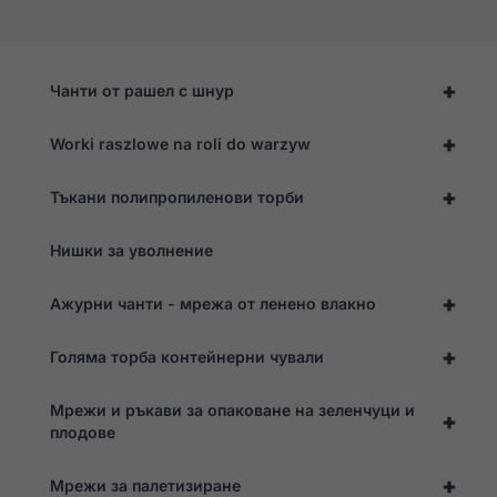
+
Чанти от рашел с шнур
+
Worki raszlowe na roli do warzyw
+
Тъкани полипропиленови торби
Нишки за уволнение
+
Ажурни чанти - мрежа от ленено влакно
+
Голяма торба контейнерни чували
Мрежи и ръкави за опаковане на зеленчуци и
+
плодове
+
Мрежи за палетизиране