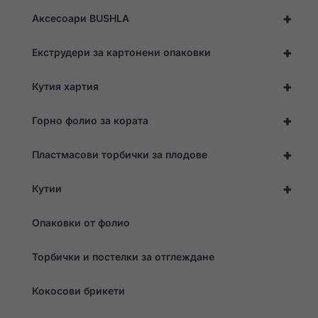
Като споделяте
+
интересите и
Аксесоари BUSHLA
поведението си,
докато
+
Екструдери за картонени опаковки
посещавате
нашия сайт,
увеличавате
+
Кутия хартия
шанса да
виждате
персонализирано
+
Горно фолио за кората
съдържание и
оферти.
+
Пластмасови торбички за плодове
+
Кутии
Опаковки от фолио
Торбички и постелки за отглеждане
Кокосови брикети