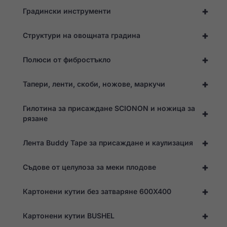
основа на начина,
по който той се
+
Градински инструменти
използва.
+
Структури на овощната градина
Опит
+
Полюси от фибростъкло
За да може
нашият
уебсайт да
+
Тапери, ленти, скоби, ножове, маркучи
работи
възможно
най-добре
Гилотина за присаждане SCIONON и ножица за
по време на
+
рязане
посещението
ви. Ако
откажете
+
Лента Buddy Tape за присаждане и каулизация
тези
"бисквитки",
някои
+
Съдове от целулоза за меки плодове
функции ще
изчезнат от
уебсайта.
+
Картонени кутии без затваряне 600X400
+
Картонени кутии BUSHEL
Маркетинг