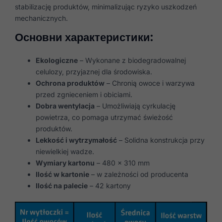
stabilizację produktów, minimalizując ryzyko uszkodzeń
mechanicznych.
Основни характеристики:
Ekologiczne
– Wykonane z biodegradowalnej
celulozy, przyjaznej dla środowiska.
Ochrona produktów
– Chronią owoce i warzywa
przed zgnieceniem i obiciami.
Dobra wentylacja
– Umożliwiają cyrkulację
powietrza, co pomaga utrzymać świeżość
produktów.
Lekkość i wytrzymałość
– Solidna konstrukcja przy
niewielkiej wadze.
Wymiary kartonu
– 480 x 310 mm
Ilość w kartonie
– w zależności od producenta
Ilość na palecie
– 42 kartony