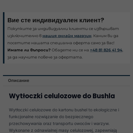
Вие сте индивидуален клиент?
Покупките за индивидуални клиенти се извършват
изключително в
нашия онлайн магазин
. Каним ви да
посетите нашата специална оферта само за вас!
Имате ли въпроси?
Обадете ни се на
+48 81 826 41 94
,
за да научите повече за офертата.
Описание
Wytłoczki celulozowe do Bushla
Wytłoczki celulozowe do kartonu bushel to ekologiczne i
funkcjonalne rozwiązanie do bezpiecznego
przechowywania oraz transportu owoców i warzyw.
Wykonane z odnawialnej masy celulozowej, zapewniają