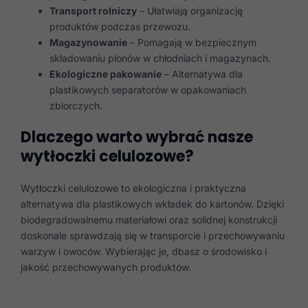
Transport rolniczy
– Ułatwiają organizację
produktów podczas przewozu.
Magazynowanie
– Pomagają w bezpiecznym
składowaniu plonów w chłodniach i magazynach.
Ekologiczne pakowanie
– Alternatywa dla
plastikowych separatorów w opakowaniach
zbiorczych.
Dlaczego warto wybrać nasze
wytłoczki celulozowe?
Wytłoczki celulozowe to ekologiczna i praktyczna
alternatywa dla plastikowych wkładek do kartonów. Dzięki
biodegradowalnemu materiałowi oraz solidnej konstrukcji
doskonale sprawdzają się w transporcie i przechowywaniu
warzyw i owoców. Wybierając je, dbasz o środowisko i
jakość przechowywanych produktów.