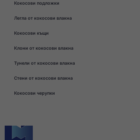
Кокосови подложки
Легла от кокосови влакна
Кокосови къщи
Клони от кокосови влакна
Тунели от кокосови влакна
Стени от кокосови влакна
Кокосови черупки