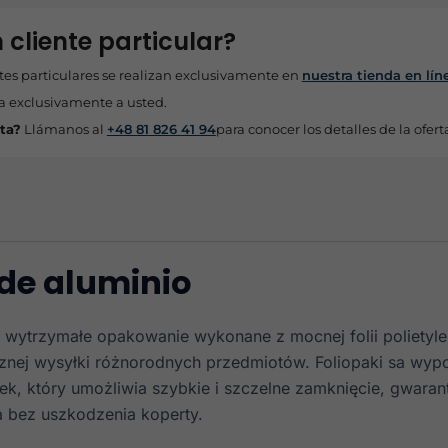
 cliente particular?
tes particulares se realizan exclusivamente en
nuestra tienda en lín
a exclusivamente a usted.
ta?
Llámanos al
+48 81 826 41 94
para conocer los detalles de la ofert
de aluminio
 wytrzymałe opakowanie wykonane z mocnej folii polietyl
znej wysyłki różnorodnych przedmiotów. Foliopaki sa wy
k, który umożliwia szybkie i szczelne zamknięcie, gwaran
a bez uszkodzenia koperty.