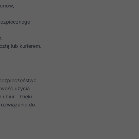
oriów,
bezpiecznego
h.
ztą lub kurierem.
 bezpieczeństwo
atwość użycia
 biur. Dzięki
 rozwiązanie do