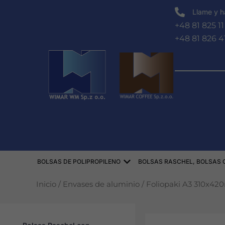
Ir
Llame y h
al
+48 81 825 11
contenido
+48 81 826 4
Abierto WORKI POLIPRO
BOLSAS DE POLIPROPILENO
BOLSAS RASCHEL, BOLSAS 
Inicio
/
Envases de aluminio
/ Foliopaki A3 310x4