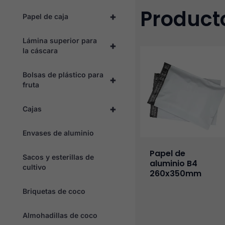
Product
+
Papel de caja
Lámina superior para
+
la cáscara
Bolsas de plástico para
+
fruta
+
Cajas
Envases de aluminio
Papel de
Sacos y esterillas de
aluminio B4
cultivo
260x350mm
Briquetas de coco
Almohadillas de coco