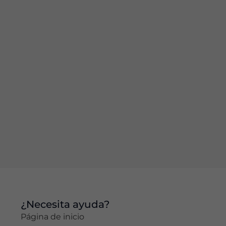
en cómo se
utiliza el sitio
web.
Experiencia
Para que
nuestro sitio
web funcione
lo mejor
posible
durante su
visita. Si
rechaza estas
cookies,
algunas
funciones
desaparecerán
del sitio web.
¿Necesita ayuda?
Página de inicio
Marketing