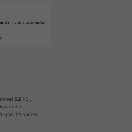
ea
. Le invitamos a visitar
a.
enowej (LDPE),
posażone w
tujące, że paczka