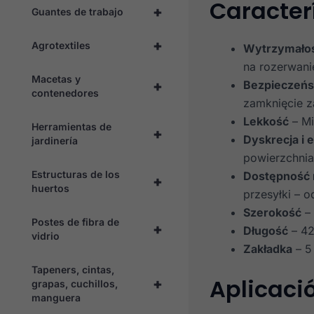
Caracterí
+
Guantes de trabajo
+
Agrotextiles
Wytrzymałoś
na rozerwanie
Macetas y
Bezpieczeńs
+
contenedores
zamknięcie z
Lekkość
– Mi
Herramientas de
+
Dyskrecja i 
jardinería
powierzchnia 
Estructuras de los
Dostępność 
+
huertos
przesyłki – 
Szerokość
–
Postes de fibra de
+
Długość
– 4
vidrio
Zakładka
– 5
Tapeners, cintas,
Aplicaci
+
grapas, cuchillos,
manguera