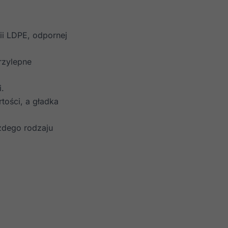
ii LDPE, odpornej
rzylepne
.
tości, a gładka
żdego rodzaju