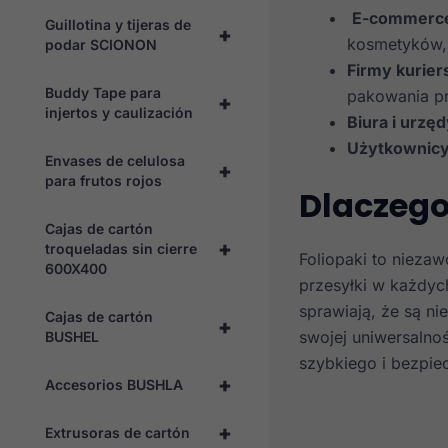
E-commerce 
Guillotina y tijeras de
+
kosmetyków, 
podar SCIONON
Firmy kuriers
Buddy Tape para
pakowania pr
+
injertos y caulización
Biura i urzę
Użytkownicy
Envases de celulosa
+
para frutos rojos
Dlaczego
Cajas de cartón
+
troqueladas sin cierre
Foliopaki to nieza
600X400
przesyłki w każdyc
sprawiają, że są n
Cajas de cartón
+
swojej uniwersalno
BUSHEL
szybkiego i bezpi
+
Accesorios BUSHLA
+
Extrusoras de cartón