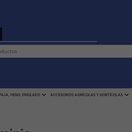
TKI
EKI
Abierto ZBIÓR SŁOMY, SIANA, KISZONE
Ab
AJA, HENO, ENSILADO
ACCESORIOS AGRÍCOLAS Y HORTÍCOLAS