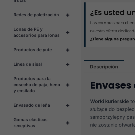
frutas
¿Es usted un
+
Redes de paletización
Las compras para clien
Lonas de PE y
nuestra oferta dedicad
+
accesorios para lonas
¿Tiene alguna pregun
+
Productos de yute
+
Línea de sisal
Descripción
Productos para la
Envases 
+
cosecha de paja, heno
y ensilado
Worki kurierskie
to
+
Envasado de leña
służące do bezpiec
samoprzylepny pase
Gomas elásticas
+
nie zostanie otwart
receptivas