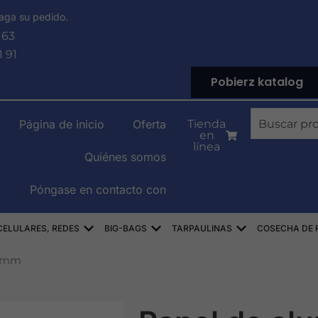
aga su pedido.
 63
1 91
Pobierz katalog
Buscar
Página de inicio
Oferta
Tienda
en
en
línea
Quiénes somos
Póngase en contacto con
PYLENOWE
Abierto WORKI RASZLOWE, AŻUROWE, SIA
Abierto WORKI BIG-BAG
Abierto PLAND
CELULARES, REDES
BIG-BAGS
TARPAULINAS
COSECHA DE P
20mm