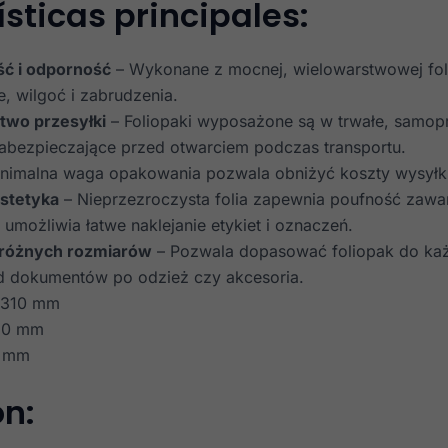
sticas principales:
ć i odporność
– Wykonane z mocnej, wielowarstwowej fol
, wilgoć i zabrudzenia.
two przesyłki
– Foliopaki wyposażone są w trwałe, samop
abezpieczające przed otwarciem podczas transportu.
nimalna waga opakowania pozwala obniżyć koszty wysyłki
estetyka
– Nieprzezroczysta folia zapewnia poufność zawar
umożliwia łatwe naklejanie etykiet i oznaczeń.
różnych rozmiarów
– Pozwala dopasować foliopak do ka
od dokumentów po odzież czy akcesoria.
 310 mm
20 mm
 mm
ón: