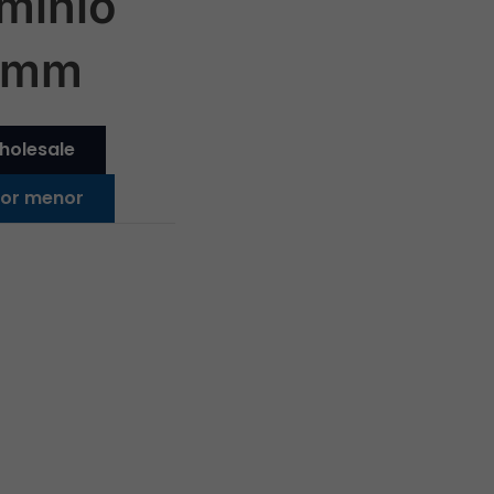
uminio
0mm
holesale
 por menor