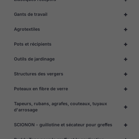
+
Gants de travail
Nécessaire
Ces cookies
ne sont pas
+
Agrotextiles
facultatifs. Ils
sont
nécessaires au
+
Pots et récipients
fonctionnement
du site web.
+
Outils de jardinage
Statistiques
+
Structures des vergers
Pour nous
permettre
+
Poteaux en fibre de verre
d'améliorer
la
fonctionnalité
Tapeurs, rubans, agrafes, couteaux, tuyaux
et la
+
d'arrosage
structure du
site web, en
fonction de
+
SCIONON - guillotine et sécateur pour greffes
la façon dont
il est utilisé.