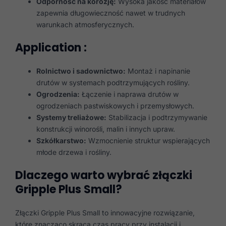
Odporność na korozję:
Wysoka jakość materiałów
zapewnia długowieczność nawet w trudnych
warunkach atmosferycznych.
Application :
Rolnictwo i sadownictwo:
Montaż i napinanie
drutów w systemach podtrzymujących rośliny.
Ogrodzenia:
Łączenie i naprawa drutów w
ogrodzeniach pastwiskowych i przemysłowych.
Systemy treliażowe:
Stabilizacja i podtrzymywanie
konstrukcji winorośli, malin i innych upraw.
Szkółkarstwo:
Wzmocnienie struktur wspierających
młode drzewa i rośliny.
Dlaczego warto wybrać złączki
Gripple Plus Small?
Złączki Gripple Plus Small to innowacyjne rozwiązanie,
które znacząco skraca czas pracy przy instalacji i