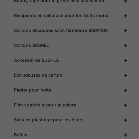
+
Buddy Tape pour la greffe et la caulisation
Expérience
+
Récipients en cellulose pour les fruits mous
Afin que notre
site web
fonctionne le
+
Cartons découpés sans fermeture 600X400
mieux
possible lors
+
de votre
Cartons BUSHEL
visite. Si vous
refusez ces
+
Accessoires BUSHLA
cookies,
certaines
fonctionnalités
+
Extrudeuses de carton
disparaîtront
du site web.
+
Papier pour boîte
Marketing
+
Film supérieur pour la pelure
En partageant
vos intérêts et
votre
+
Sacs en plastique pour les fruits
comportement
lorsque vous
visitez notre
+
Boîtes
site, vous