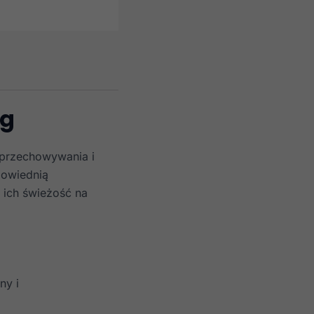
 g
 przechowywania i
powiednią
c ich świeżość na
ny i