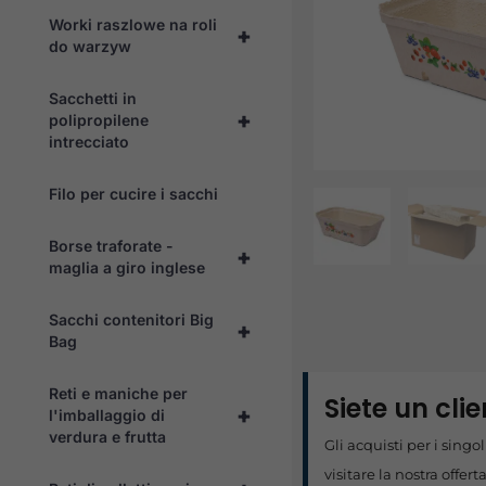
Worki raszlowe na roli
+
do warzyw
Sacchetti in
+
polipropilene
intrecciato
Filo per cucire i sacchi
Borse traforate -
+
maglia a giro inglese
Sacchi contenitori Big
+
Bag
Reti e maniche per
Siete un cli
+
l'imballaggio di
verdura e frutta
Gli acquisti per i sing
visitare la nostra offert