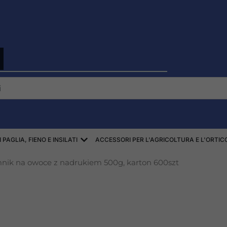
I
EKI
Aprire ZBIÓR SŁOMY, SIANA, KISZON
PAGLIA, FIENO E INSILATI
ACCESSORI PER L'AGRICOLTURA E L'ORTI
nik na owoce z nadrukiem 500g, karton 600szt