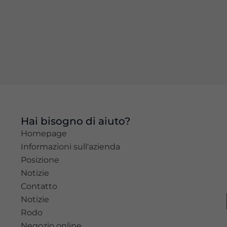
stesso.
Esperienza
Per
permettere
una migliore
esperienza
di
navigazione
sul nostro
Hai bisogno di aiuto?
sito durante
Homepage
la tua visita.
Se rifiuti
Informazioni sull'azienda
questi
Posizione
cookie,
Notizie
alcune
Contatto
funzioni del
sito non
Notizie
saranno
Rodo
disponibili.
Negozio online