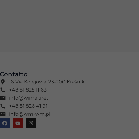
Contatto
16 Via Kolejowa, 23-200 Kraśnik
+48 81 825 11 63
info@wimar.net
+48 81 826 41 91
info@wm-wm.pl
F
Y
I
a
o
n
c
u
s
e
t
t