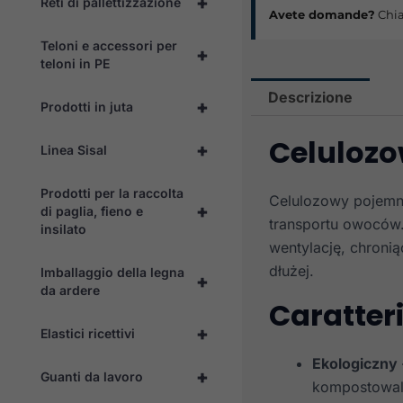
+
Reti di pallettizzazione
Avete domande?
Chia
Teloni e accessori per
+
teloni in PE
Descrizione
+
Prodotti in juta
Celulozo
+
Linea Sisal
Prodotti per la raccolta
Celulozowy pojemni
+
di paglia, fieno e
transportu owoców
insilato
wentylację, chronią
dłużej.
Imballaggio della legna
+
da ardere
Caratteri
+
Elastici ricettivi
Ekologiczny
+
Guanti da lavoro
kompostowal