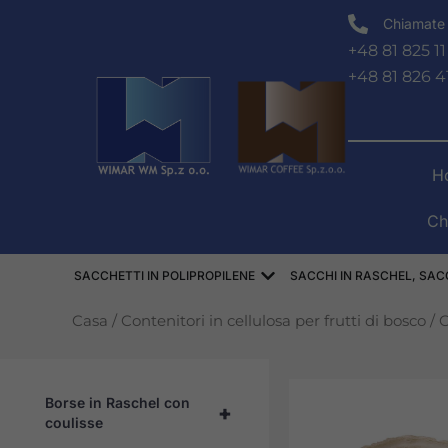
Vai
Chiamate 
al
+48 81 825 11
contenuto
+48 81 826 4
H
Ch
Aprire WORKI POLIPRO
SACCHETTI IN POLIPROPILENE
SACCHI IN RASCHEL, SACC
Casa
/
Contenitori in cellulosa per frutti di bosco
/
C
Borse in Raschel con
+
coulisse