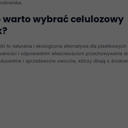
rodowiska.
 warto wybrać celulozowy
k?
ki to naturalna i ekologiczna alternatywa dla plastikowyc
walności i odpowiednim właściwościom przechowywania s
oducentów i sprzedawców owoców, którzy dbają o środowi
Necessari
Questi cookie
non sono