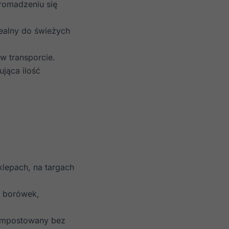
gromadzeniu się
ealny do świeżych
w transporcie.
jąca ilość
lepach, na targach
, borówek,
kompostowany bez