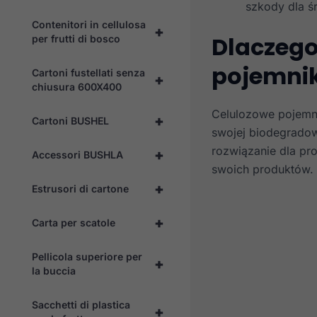
szkody dla ś
Contenitori in cellulosa
+
Dlaczego
per frutti di bosco
pojemni
Cartoni fustellati senza
+
chiusura 600X400
Celulozowe pojemni
+
Cartoni BUSHEL
swojej biodegrado
rozwiązanie dla pr
+
Accessori BUSHLA
swoich produktów.
+
Estrusori di cartone
+
Carta per scatole
Pellicola superiore per
+
la buccia
Sacchetti di plastica
+