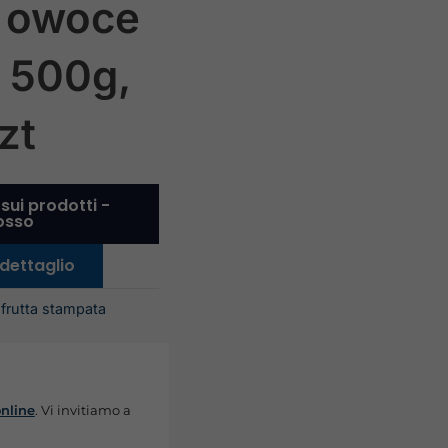
a owoce
 500g,
zt
 sui prodotti -
rosso
 dettaglio
frutta stampata
online
. Vi invitiamo a