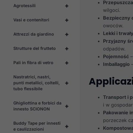
Przepuszcza
+
Agrotessili
wilgoci.
Bezpieczny 
+
Vasi e contenitori
owoców.
Lekki i trwał
+
Attrezzi da giardino
Przyjazny ś
+
Strutture del frutteto
odpadów.
Pojemność
–
+
Pali in fibra di vetro
Imballaggio
–
Nastratrici, nastri,
Applicaz
+
punti metallici, coltelli,
tubo flessibile
Transport i
Ghigliottina e forbici da
i w gospodar
+
innesto SCIONON
Pakowanie 
porzeczek cz
Buddy Tape per innesti
+
Kompostowa
e caulizzazioni