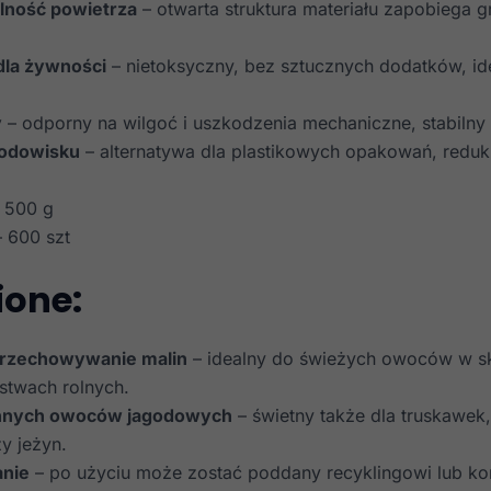
lność powietrza
– otwarta struktura materiału zapobiega 
dla żywności
– nietoksyczny, bez sztucznych dodatków, id
y
– odporny na wilgoć i uszkodzenia mechaniczne, stabilny 
rodowisku
– alternatywa dla plastikowych opakowań, reduku
 500 g
 600 szt
ione:
 przechowywanie malin
– idealny do świeżych owoców w sk
stwach rolnych.
innych owoców jagodowych
– świetny także dla truskawek
y jeżyn.
nie
– po użyciu może zostać poddany recyklingowi lub 