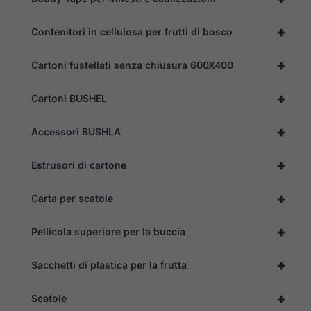
stesso.
+
Contenitori in cellulosa per frutti di bosco
Esperienza
+
Cartoni fustellati senza chiusura 600X400
Per
permettere
una migliore
+
Cartoni BUSHEL
esperienza
di
navigazione
+
Accessori BUSHLA
sul nostro
sito durante
la tua visita.
+
Estrusori di cartone
Se rifiuti
questi
cookie,
+
Carta per scatole
alcune
funzioni del
+
sito non
Pellicola superiore per la buccia
saranno
disponibili.
+
Sacchetti di plastica per la frutta
+
Scatole
Marketing