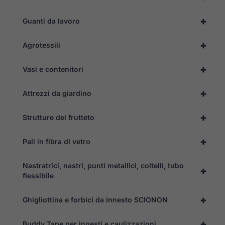
Necessari
Questi cookie
non sono
+
Guanti da lavoro
facoltativi.
Sono
+
necessari per
Agrotessili
il corretto
funzionamento
+
Vasi e contenitori
del sito web.
+
Attrezzi da giardino
Statistiche
Per
+
Strutture del frutteto
consentirci
di
migliorare
+
Pali in fibra di vetro
la
funzionalità
e la
Nastratrici, nastri, punti metallici, coltelli, tubo
+
struttura
flessibile
del sito
web, in
base
+
Ghigliottina e forbici da innesto SCIONON
all'utilizzo
del sito
+
web
Buddy Tape per innesti e caulizzazioni