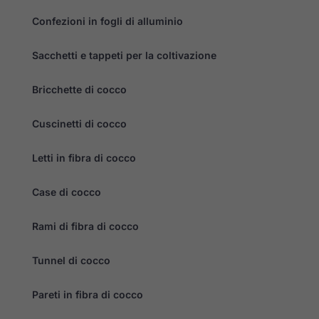
Condividendo i
tuoi interessi e
Confezioni in fogli di alluminio
il tuo
comportamento
mentre visiti il
Sacchetti e tappeti per la coltivazione
nostro sito,
aumenti le
possibilità di
Bricchette di cocco
vedere
contenuti e
offerte
Cuscinetti di cocco
personalizzati.
Letti in fibra di cocco
Case di cocco
Rami di fibra di cocco
Tunnel di cocco
Pareti in fibra di cocco