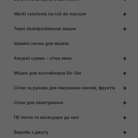
+
Worki raszlowe na roli do warzyw
+
Ткані поліпропіленові мішки
Швейні нитки для мішків
+
Ажурні сумки - сітка лено
+
Мішки для контейнерів Біг-Бег
+
Сітки та рукава для пакування овочів, фруктів
+
Сітки для палетування
+
ПЕ тенти та аксесуари до них
+
Вироби з джуту