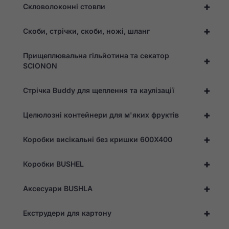
+
Скловолоконні стовпи
+
Скоби, стрічки, скоби, ножі, шланг
Прищеплювальна гільйотина та секатор
+
SCIONON
+
Стрічка Buddy для щеплення та каулізації
+
Целюлозні контейнери для м'яких фруктів
+
Коробки висікальні без кришки 600X400
+
Коробки BUSHEL
+
Аксесуари BUSHLA
+
Екструдери для картону