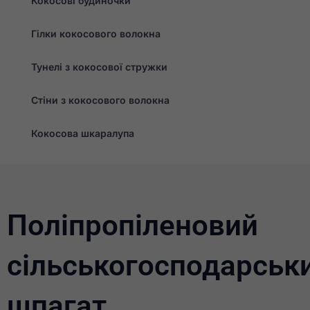
Кокосові будиночки
Гілки кокосового волокна
Тунелі з кокосової стружки
Стіни з кокосового волокна
Кокосова шкаралупа
Поліпропіленовий
сільськогосподарськ
шпагат
Необхідно
Ці файли cookie