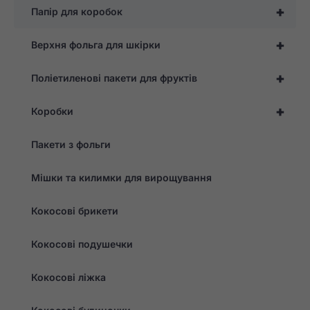
+
Папір для коробок
+
Верхня фольга для шкірки
+
Поліетиленові пакети для фруктів
+
Коробки
Пакети з фольги
Мішки та килимки для вирощування
Кокосові брикети
Кокосові подушечки
Кокосові ліжка
Необхідно
Ці файли cookie
не є