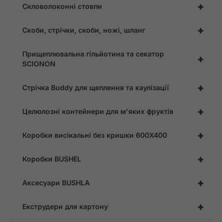
+
Скловолоконні стовпи
+
Скоби, стрічки, скоби, ножі, шланг
Прищеплювальна гільйотина та секатор
+
SCIONON
+
Стрічка Buddy для щеплення та каулізації
+
Целюлозні контейнери для м'яких фруктів
+
Коробки висікальні без кришки 600X400
+
Коробки BUSHEL
+
Аксесуари BUSHLA
+
Екструдери для картону