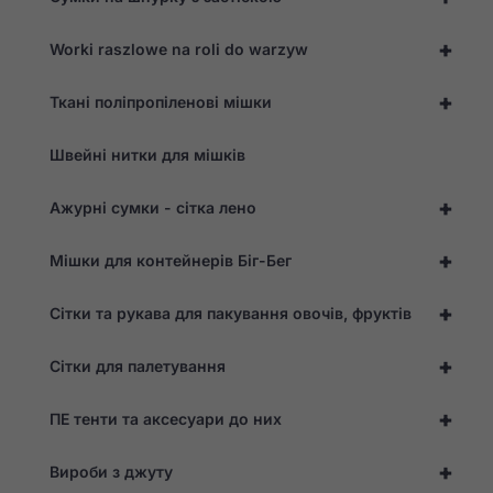
+
Worki raszlowe na roli do warzyw
+
Ткані поліпропіленові мішки
Швейні нитки для мішків
+
Ажурні сумки - сітка лено
+
Мішки для контейнерів Біг-Бег
+
Сітки та рукава для пакування овочів, фруктів
+
Сітки для палетування
+
ПЕ тенти та аксесуари до них
+
Вироби з джуту