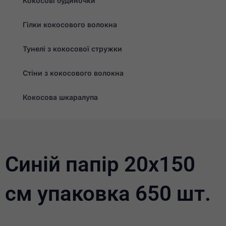
Кокосові будиночки
необов'язковими.
Вони необхідні
для
Гілки кокосового волокна
функціонування
веб-сайту.
Тунелі з кокосової стружки
Статистика
Стіни з кокосового волокна
Для того, щоб ми
могли покращити
Кокосова шкаралупа
функціональність
та структуру веб-
сайту, виходячи з
того, як він
використовується.
Синій папір 20x150
Досвід
Для того,
щоб наш
см упаковка 650 шт.
сайт
працював
якнайкраще
під час
вашого