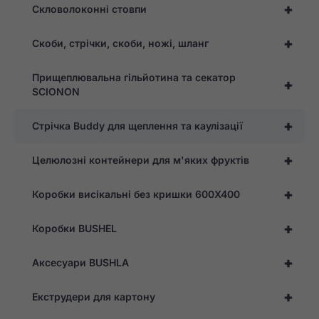
+
Скловолоконні стовпи
+
Скоби, стрічки, скоби, ножі, шланг
Прищеплювальна гільйотина та секатор
+
SCIONON
+
Стрічка Buddy для щеплення та каулізації
+
Целюлозні контейнери для м'яких фруктів
+
Коробки висікальні без кришки 600X400
+
Коробки BUSHEL
+
Аксесуари BUSHLA
+
Екструдери для картону