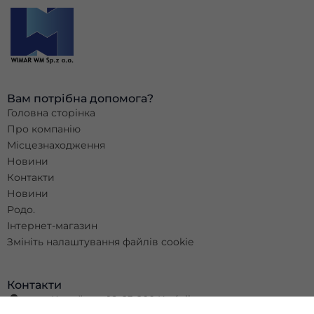
час відвідування
нашого сайту, ви
збільшуєте шанс
побачити
персоналізований
контент та
пропозиції.
Вам потрібна допомога?
Головна сторінка
Про компанію
Місцезнаходження
Новини
Контакти
Новини
Родо.
Інтернет-магазин
Змініть налаштування файлів cookie
Контакти
вул. Колейова, 16, 23-200 Kraśnik