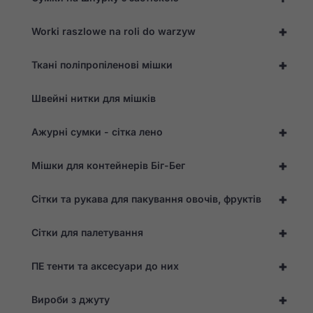
+
Worki raszlowe na roli do warzyw
+
Ткані поліпропіленові мішки
Швейні нитки для мішків
+
Ажурні сумки - сітка лено
+
Мішки для контейнерів Біг-Бег
+
Сітки та рукава для пакування овочів, фруктів
+
Сітки для палетування
+
ПЕ тенти та аксесуари до них
+
Вироби з джуту