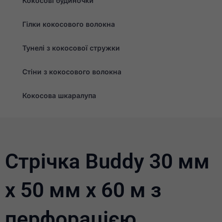
Кокосові будиночки
Гілки кокосового волокна
Тунелі з кокосової стружки
Необхідно
Ці файли cookie
не є
Стіни з кокосового волокна
необов'язковими.
Вони необхідні
для
Кокосова шкаралупа
функціонування
веб-сайту.
Статистика
Для того, щоб ми
Стрічка Buddy 30 мм
могли покращити
функціональність
та структуру веб-
х 50 мм х 60 м з
сайту, виходячи з
того, як він
використовується.
перфорацією