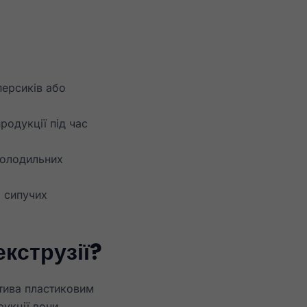
персиків або
родукції під час
холодильних
 сипучих
кструзії?
атива пластиковим
укції вони