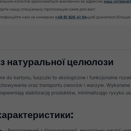
альних клієнтів здійснюються виключно за адресою
наш інтерне
дати нашу спеціальну пропозицію саме для вас!
лефонуйте нам за номером
+48 81 826 41 94
щоб дізнатися більше
ї з натуральної целюлози
e do kartonu, łuszczki to ekologiczne i funkcjonalne rozw
chowywania oraz transportu owoców i warzyw. Wykonane 
zapewniają stabilizację produktów, minimalizując ryzyko 
характеристики:
ть
- Виготовлений з біорозкладної, екологічно чистої це