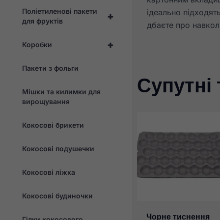
Поліетиленові пакети
ідеально підходять
+
для фруктів
дбаєте про навколи
+
Коробки
Пакети з фольги
Супутні
Мішки та килимки для
вирощування
Кокосові брикети
Кокосові подушечки
Кокосові ліжка
Кокосові будиночки
Чорне тиснення
Гілки кокосового