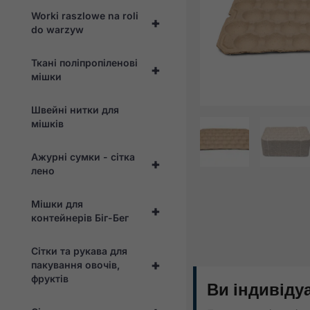
Worki raszlowe na roli
+
do warzyw
Ткані поліпропіленові
+
мішки
Швейні нитки для
мішків
Ажурні сумки - сітка
+
лено
Мішки для
+
контейнерів Біг-Бег
Сітки та рукава для
+
пакування овочів,
фруктів
Ви індивіду