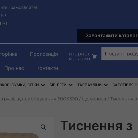
йте і замовляйте!
 63
1 91
Завантажити каталог
Пошук
торінка
Пропозиція
Інтернет-
магазин
Про нас
Контакти
PYLENOWE
Відкрити WORKI RASZLOWE, AŻUROWE, 
Відкрити WORKI BIG-BAG
Відкрити PLA
КОВІ СУМКИ, СІТКИ
БІГ-БЕГИ
ТАРПАУЛІНИ
ЗАГОТІВЛЯ С
струзії, відшаровування 500X300
/
Целюлоза
/ Тиснення з
Тиснення з