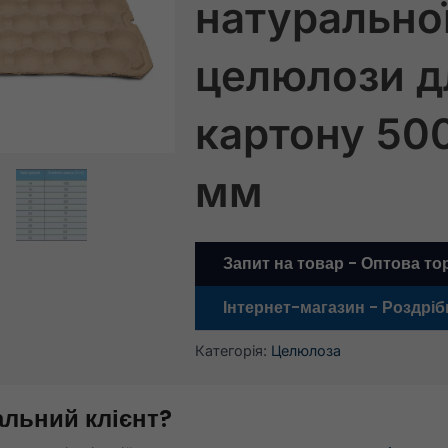
натурально
целюлози д
картону 50
мм
Запит на товар - Оптова то
Інтернет-магазин - Роздріб
Категорія:
Целюлоза
альний клієнт?