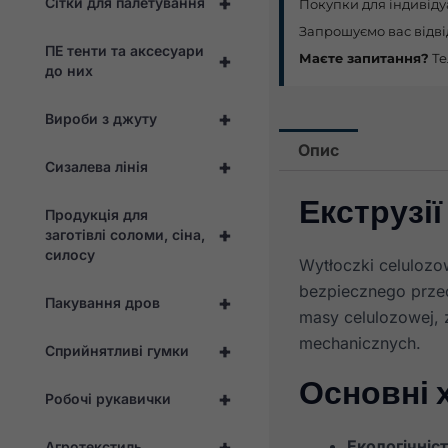
+
Сітки для палетування
Покупки для індивіду
Запрошуємо вас відві
ПЕ тенти та аксесуари
+
Маєте запитання?
Те
до них
+
Вироби з джуту
Опис
+
Сизалева лінія
Екструзі
Продукція для
+
заготівлі соломи, сіна,
силосу
Wytłoczki celulozow
bezpiecznego prze
+
Пакування дров
masy celulozowej, 
mechanicznych.
+
Сприйнятливі гумки
Основні 
+
Робочі рукавички
+
Екологічніс
Агротекстиль