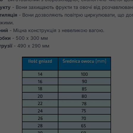
укту
- Вони захищають фрукти та овочі від розчавлюванн
тиляція
- Вони дозволяють повітрю циркулювати, що до
іжими.
цний
- Міцна конструкція з невеликою вагою.
обки
- 500 x 300 мм
рузії
- 490 x 290 мм