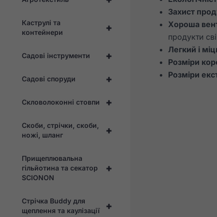
Захист прод
Каструлі та
Хороша вен
+
контейнери
продукти св
Легкий і мі
+
Садові інструменти
Розміри кор
Розміри екст
+
Садові споруди
+
Скловолоконні стовпи
Скоби, стрічки, скоби,
+
ножі, шланг
Прищеплювальна
+
гільйотина та секатор
SCIONON
Стрічка Buddy для
+
щеплення та каулізації