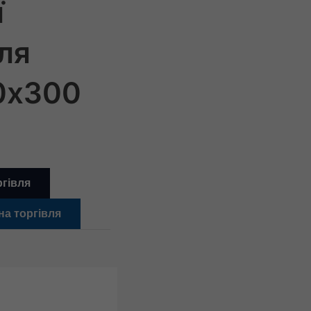
ї
ля
0x300
ргівля
на торгівля