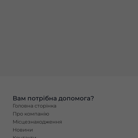
під час
вашого
відвідування.
Якщо ви
відмовитеся
від цих
файлів
cookie, з
веб-сайту
зникнуть
деякі функції.
Маркетинг
Ділячись своїми
Вам потрібна допомога?
інтересами та
поведінкою під
Головна сторінка
час відвідування
Про компанію
нашого сайту, ви
Місцезнаходження
збільшуєте шанс
побачити
Новини
персоналізований
Контакти