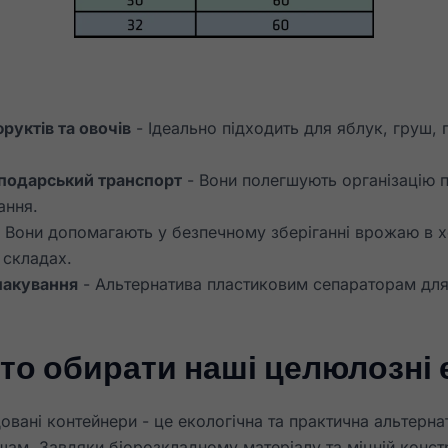
руктів та овочів
- Ідеально підходить для яблук, груш, 
подарський транспорт
- Вони полегшують організацію п
ання.
 Вони допомагають у безпечному зберіганні врожаю в 
 складах.
пакування
- Альтернатива пластиковим сепараторам для
то обирати наші целюлозні е
Необхідно
Ці файли cookie
не є
овані контейнери - це екологічна та практична альтерн
необов'язковими.
ам. Завдяки біорозкладному матеріалу та міцній констр
Вони необхідні