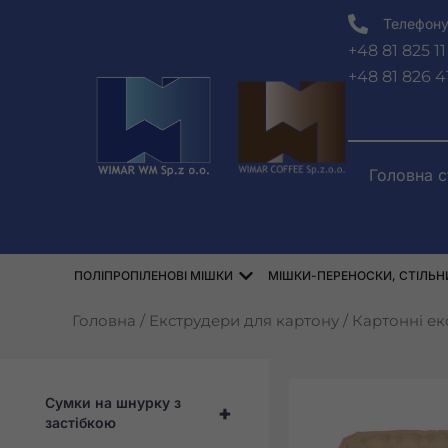
Перейти
Телефону
до
+48 81 825 11
змісту
+48 81 826 4
Головна с
Відкрити WORKI POLIPRO
ПОЛІПРОПІЛЕНОВІ МІШКИ
МІШКИ-ПЕРЕНОСКИ, СТІЛЬНИ
Головна
/
Екструдери для картону
/
Картонні ек
Сумки на шнурку з
+
застібкою