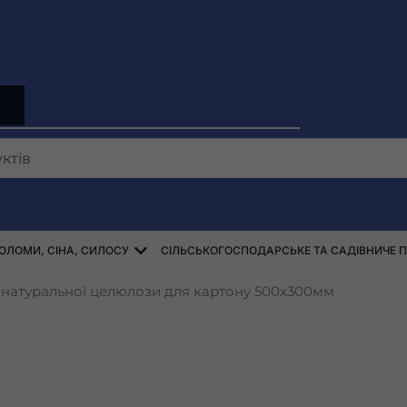
SIATKI
NDEKI
Відкрити ZBIÓR SŁOMY, SIANA, KISZO
ОЛОМИ, СІНА, СИЛОСУ
СІЛЬСЬКОГОСПОДАРСЬКЕ ТА САДІВНИЧЕ 
 натуральної целюлози для картону 500х300мм