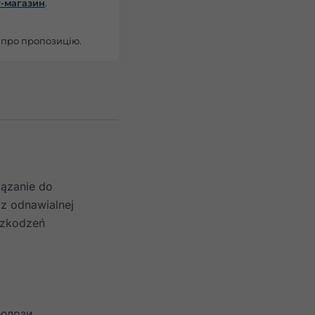
т-магазин
.
 про пропозицію.
iązanie do
z odnawialnej
uszkodzeń
люлози.