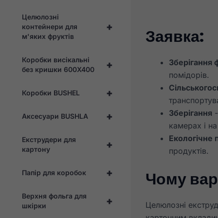
Целюлозні
+
контейнери для
Заявка:
м'яких фруктів
Коробки висікальні
Зберігання ф
+
без кришки 600X400
помідорів.
Сільськогос
+
Коробки BUSHEL
транспортув
Зберігання
-
+
Аксесуари BUSHLA
камерах і на
Екологічне 
Екструдери для
+
картону
продуктів.
+
Чому вар
Папір для коробок
Верхня фольга для
+
Целюлозні екструд
шкірки
картонним вкладиш