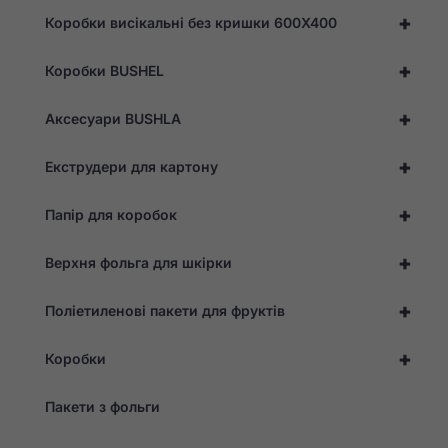
від цих
+
Коробки висікальні без кришки 600X400
файлів
cookie, з
веб-сайту
+
Коробки BUSHEL
зникнуть
деякі
функції.
+
Аксесуари BUSHLA
+
Екструдери для картону
Маркетинг
Ділячись своїми
інтересами та
+
Папір для коробок
поведінкою під
час відвідування
+
нашого сайту, ви
Верхня фольга для шкірки
збільшуєте шанс
побачити
+
Поліетиленові пакети для фруктів
персоналізований
контент та
пропозиції.
+
Коробки
Пакети з фольги