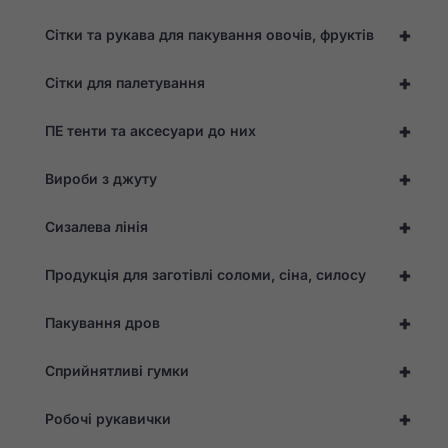
+
Сітки та рукава для пакування овочів, фруктів
+
Сітки для палетування
+
ПЕ тенти та аксесуари до них
+
Вироби з джуту
+
Сизалева лінія
+
Продукція для заготівлі соломи, сіна, силосу
+
Пакування дров
Необхідно
Ці файли cookie
+
Сприйнятливі гумки
не є
необов'язковими.
Вони необхідні
+
Робочі рукавички
для
функціонування