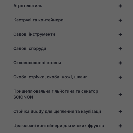
+
веб-сайту.
Агротекстиль
+
Каструлі та контейнери
Статистика
Для того, щоб ми
+
Садові інструменти
могли покращити
функціональність
та структуру веб-
+
Садові споруди
сайту, виходячи з
того, як він
використовується.
+
Скловолоконні стовпи
+
Скоби, стрічки, скоби, ножі, шланг
Досвід
Для того,
щоб наш
Прищеплювальна гільйотина та секатор
+
сайт
SCIONON
працював
якнайкраще
під час
+
Стрічка Buddy для щеплення та каулізації
вашого
відвідування.
+
Якщо ви
Целюлозні контейнери для м'яких фруктів
відмовитеся