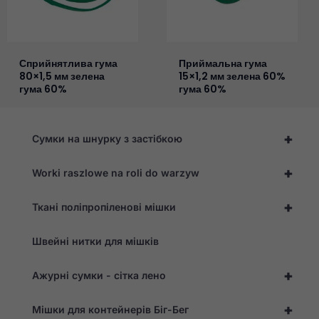
Сприйнятлива гума
Приймальна гума
80×1,5 мм зелена
15×1,2 мм зелена 60%
гума 60%
гума 60%
+
Сумки на шнурку з застібкою
+
Worki raszlowe na roli do warzyw
+
Ткані поліпропіленові мішки
Швейні нитки для мішків
+
Ажурні сумки - сітка лено
+
Мішки для контейнерів Біг-Бег