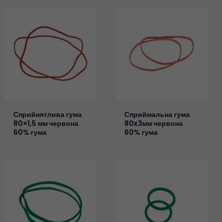
Сприйнятлива гума
Сприймальна гума
80×1,5 мм червона
80x3мм червона
60% гума
60% гума