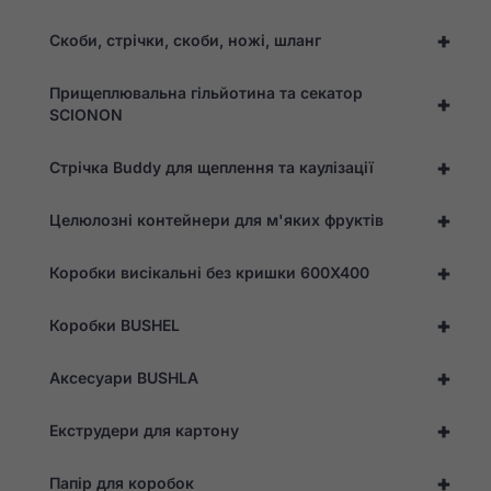
+
Скоби, стрічки, скоби, ножі, шланг
Маркетинг
Ділячись своїми
Прищеплювальна гільйотина та секатор
+
інтересами та
SCIONON
поведінкою під
час відвідування
+
нашого сайту, ви
Стрічка Buddy для щеплення та каулізації
збільшуєте шанс
побачити
+
Целюлозні контейнери для м'яких фруктів
персоналізований
контент та
пропозиції.
+
Коробки висікальні без кришки 600X400
+
Коробки BUSHEL
+
Аксесуари BUSHLA
+
Екструдери для картону
+
Папір для коробок