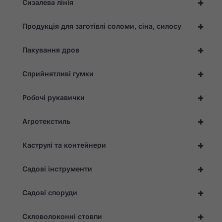
+
Сизалева лінія
могли покращити
функціональність
та структуру веб-
+
Продукція для заготівлі соломи, сіна, силосу
сайту, виходячи з
того, як він
використовується.
+
Пакування дров
+
Сприйнятливі гумки
Досвід
Для того,
щоб наш
+
Робочі рукавички
сайт
працював
+
якнайкраще
Агротекстиль
під час
вашого
+
Каструлі та контейнери
відвідування.
Якщо ви
відмовитеся
+
Садові інструменти
від цих
файлів
cookie, з
+
Садові споруди
веб-сайту
зникнуть
деякі
+
Скловолоконні стовпи
функції.