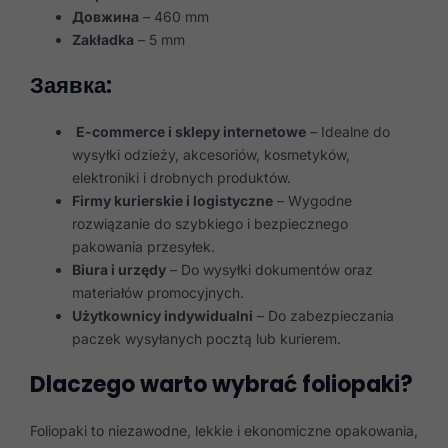
Довжина
– 460 mm
Zakładka
– 5 mm
Заявка:
E-commerce i sklepy internetowe
– Idealne do
wysyłki odzieży, akcesoriów, kosmetyków,
elektroniki i drobnych produktów.
Firmy kurierskie i logistyczne
– Wygodne
rozwiązanie do szybkiego i bezpiecznego
pakowania przesyłek.
Biura i urzędy
– Do wysyłki dokumentów oraz
materiałów promocyjnych.
Użytkownicy indywidualni
– Do zabezpieczania
paczek wysyłanych pocztą lub kurierem.
Dlaczego warto wybrać foliopaki?
Foliopaki to niezawodne, lekkie i ekonomiczne opakowania,