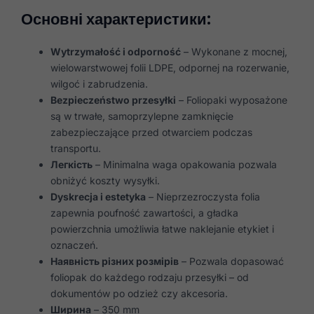
Основні характеристики:
Wytrzymałość i odporność
– Wykonane z mocnej,
wielowarstwowej folii LDPE, odpornej na rozerwanie,
wilgoć i zabrudzenia.
Bezpieczeństwo przesyłki
– Foliopaki wyposażone
są w trwałe, samoprzylepne zamknięcie
zabezpieczające przed otwarciem podczas
transportu.
Легкість
– Minimalna waga opakowania pozwala
obniżyć koszty wysyłki.
Dyskrecja i estetyka
– Nieprzezroczysta folia
zapewnia poufność zawartości, a gładka
powierzchnia umożliwia łatwe naklejanie etykiet i
oznaczeń.
Наявність різних розмірів
– Pozwala dopasować
foliopak do każdego rodzaju przesyłki – od
dokumentów po odzież czy akcesoria.
Ширина
– 350 mm