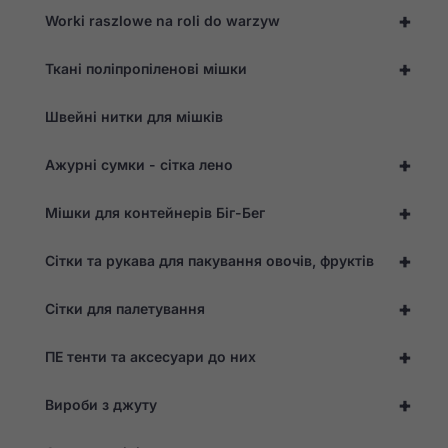
+
Worki raszlowe na roli do warzyw
+
Ткані поліпропіленові мішки
Швейні нитки для мішків
+
Ажурні сумки - сітка лено
+
Мішки для контейнерів Біг-Бег
Необхідно
Ці файли cookie
+
Сітки та рукава для пакування овочів, фруктів
не є
необов'язковими.
Вони необхідні
+
Сітки для палетування
для
функціонування
+
веб-сайту.
ПЕ тенти та аксесуари до них
+
Вироби з джуту
Статистика
Для того, щоб ми