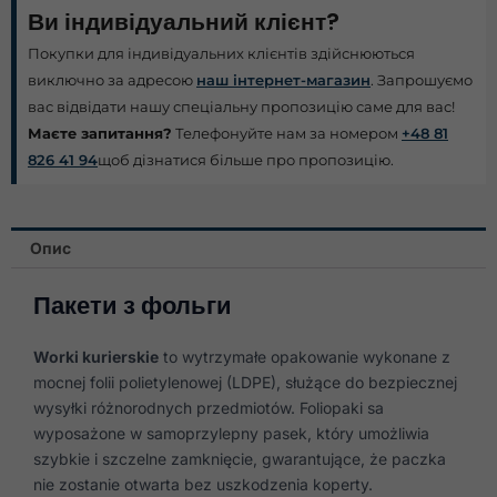
Ви індивідуальний клієнт?
Покупки для індивідуальних клієнтів здійснюються
виключно за адресою
наш інтернет-магазин
. Запрошуємо
вас відвідати нашу спеціальну пропозицію саме для вас!
Маєте запитання?
Телефонуйте нам за номером
+48 81
826 41 94
щоб дізнатися більше про пропозицію.
Опис
Пакети з фольги
Worki kurierskie
to wytrzymałe opakowanie wykonane z
mocnej folii polietylenowej (LDPE), służące do bezpiecznej
wysyłki różnorodnych przedmiotów. Foliopaki sa
wyposażone w samoprzylepny pasek, który umożliwia
szybkie i szczelne zamknięcie, gwarantujące, że paczka
nie zostanie otwarta bez uszkodzenia koperty.