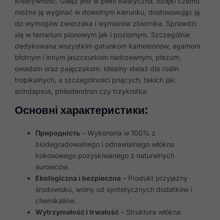
kreatywność. Gałąź jest w pełni elastyczna, dzięki czemu
można ją wyginać w dowolnym kierunku, dostosowując ją
do wymogów zwierzaka i wymiarów zbiornika. Sprawdzi
się w terrarium pionowym jak i poziomym. Szczególnie
dedykowana wszystkim gatunkom kameleonów, agamom
błotnym i innym jaszczurkom nadrzewnym, płazom,
owadom oraz pajęczakom. Idealny stelaż dla roślin
tropikalnych, a szczególności pnących, takich jak:
scindapsus, philodendron czy trzykrotka.
Основні характеристики:
Природність
– Wykonana w 100% z
biodegradowalnego i odnawialnego włókna
kokosowego pozyskiwanego z naturalnych
surowców.
Ekologiczna i bezpieczna
– Produkt przyjazny
środowisku, wolny od syntetycznych dodatków i
chemikaliów.
Wytrzymałość i trwałość
– Struktura włókna