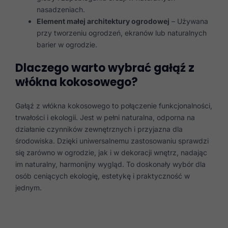
nasadzeniach.
Element małej architektury ogrodowej
– Używana
przy tworzeniu ogrodzeń, ekranów lub naturalnych
barier w ogrodzie.
Dlaczego warto wybrać gałąź z
włókna kokosowego?
Gałąź z włókna kokosowego to połączenie funkcjonalności,
trwałości i ekologii. Jest w pełni naturalna, odporna na
działanie czynników zewnętrznych i przyjazna dla
środowiska. Dzięki uniwersalnemu zastosowaniu sprawdzi
się zarówno w ogrodzie, jak i w dekoracji wnętrz, nadając
im naturalny, harmonijny wygląd. To doskonały wybór dla
osób ceniących ekologię, estetykę i praktyczność w
jednym.