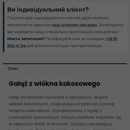
Ви індивідуальний клієнт?
Покупки для індивідуальних клієнтів здійснюються
виключно за адресою
наш інтернет-магазин
. Запрошуємо
вас відвідати нашу спеціальну пропозицію саме для вас!
Маєте запитання?
Телефонуйте нам за номером
+48 81
826 41 94
щоб дізнатися більше про пропозицію.
Опис
Gałąź z włókna kokosowego
Gałąź do terrarium wykonana z naturalnych, długich
włókien kokosowych, zwiększająca przestrzeń życiową
twojemu zwierzakowi. Zaprojektowana z myślą o
zwierzętach nadrzewnych, którym umożliwia wspinanie się
w najwyższe strefy w terrarium. Ozdoba pobudzająca