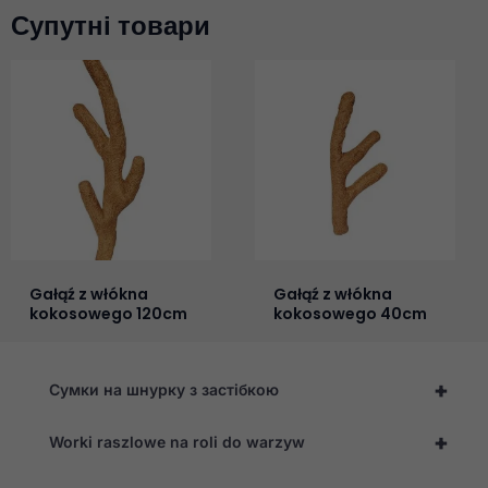
Супутні товари
Gałąź z włókna
Gałąź z włókna
kokosowego 120cm
kokosowego 40cm
+
Сумки на шнурку з застібкою
+
Worki raszlowe na roli do warzyw