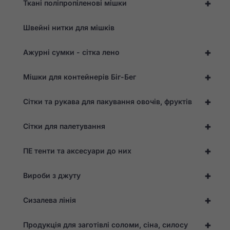
+
Ткані поліпропіленові мішки
Швейні нитки для мішків
+
Ажурні сумки - сітка лено
+
Мішки для контейнерів Біг-Бег
+
Сітки та рукава для пакування овочів, фруктів
Необхідно
Ці файли cookie
не є
+
Сітки для палетування
необов'язковими.
Вони необхідні
для
+
ПЕ тенти та аксесуари до них
функціонування
веб-сайту.
+
Вироби з джуту
+
Статистика
Сизалева лінія
Для того, щоб ми
могли покращити
+
Продукція для заготівлі соломи, сіна, силосу
функціональність