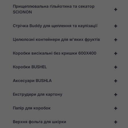
Прищеплювальна гільйотина та секатор
+
Маркетинг
SCIONON
Ділячись своїми
інтересами та
поведінкою під
+
Стрічка Buddy для щеплення та каулізації
час відвідування
нашого сайту, ви
+
збільшуєте шанс
Целюлозні контейнери для м'яких фруктів
побачити
персоналізований
+
Коробки висікальні без кришки 600X400
контент та
пропозиції.
+
Коробки BUSHEL
+
Аксесуари BUSHLA
+
Екструдери для картону
+
Папір для коробок
+
Верхня фольга для шкірки