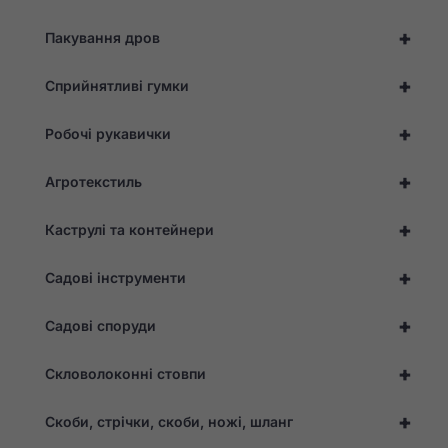
та структуру веб-
сайту, виходячи з
+
Пакування дров
того, як він
використовується.
+
Сприйнятливі гумки
Досвід
+
Робочі рукавички
Для того,
щоб наш
сайт
+
Агротекстиль
працював
якнайкраще
+
під час
Каструлі та контейнери
вашого
відвідування.
+
Садові інструменти
Якщо ви
відмовитеся
від цих
+
Садові споруди
файлів
cookie, з
веб-сайту
+
Скловолоконні стовпи
зникнуть
деякі
функції.
+
Скоби, стрічки, скоби, ножі, шланг