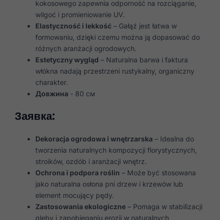
kokosowego zapewnia odporność na rozciąganie,
wilgoć i promieniowanie UV.
Elastyczność i lekkość
– Gałąź jest łatwa w
formowaniu, dzięki czemu można ją dopasować do
różnych aranżacji ogrodowych.
Estetyczny wygląd
– Naturalna barwa i faktura
włókna nadają przestrzeni rustykalny, organiczny
charakter.
Довжина
- 80 см
Заявка:
Dekoracja ogrodowa i wnętrzarska
– Idealna do
tworzenia naturalnych kompozycji florystycznych,
stroików, ozdób i aranżacji wnętrz.
Ochrona i podpora roślin
– Może być stosowana
jako naturalna osłona pni drzew i krzewów lub
element mocujący pędy.
Zastosowania ekologiczne
– Pomaga w stabilizacji
gleby i zapobieganiu erozji w naturalnych