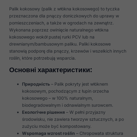
Palik kokosowy (palik z włókna kokosowego) to tyczka
przeznaczona dla pnączy doniczkowych do uprawy w
pomieszczeniach, a także w ogrodach na zewnątrz.
Wykonana poprzez owinięcie naturalnego włókna
kokosowego wokół pustej rurki PCV lub na
drewnianym/bambusowym paliku. Paliki kokosowe
stanowią podporę dla pnączy, krzewów i wszelkich innych
roślin, które potrzebują wsparcia.
Основні характеристики:
Природність
– Palik pokryty jest włóknem
kokosowym, pochodzącym z łupin orzecha
kokosowego – w 100% naturalnym,
biodegradowalnym i odnawialnym surowcem.
Екологічне рішення
– W pełni przyjazny
środowisku, nie zawiera tworzyw sztucznych, a po
zużyciu może być kompostowany.
Wspomaga wzrost roślin
– Chropowata struktura