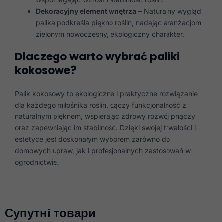
Dekoracyjny element wnętrza
– Naturalny wygląd
palika podkreśla piękno roślin, nadając aranżacjom
zielonym nowoczesny, ekologiczny charakter.
Dlaczego warto wybrać paliki
kokosowe?
Palik kokosowy to ekologiczne i praktyczne rozwiązanie
dla każdego miłośnika roślin. Łączy funkcjonalność z
naturalnym pięknem, wspierając zdrowy rozwój pnączy
oraz zapewniając im stabilność. Dzięki swojej trwałości i
estetyce jest doskonałym wyborem zarówno do
domowych upraw, jak i profesjonalnych zastosowań w
ogrodnictwie.
Супутні товари