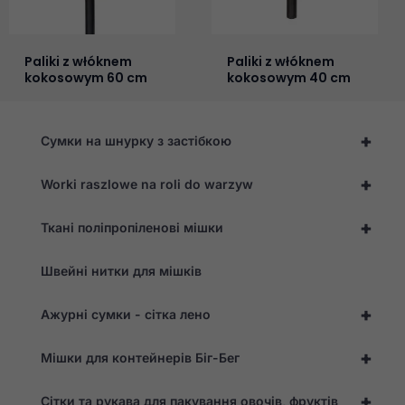
Paliki z włóknem
Paliki z włóknem
kokosowym 60 cm
kokosowym 40 cm
+
Сумки на шнурку з застібкою
+
Worki raszlowe na roli do warzyw
+
Ткані поліпропіленові мішки
Швейні нитки для мішків
Необхідно
Ці файли cookie
+
Ажурні сумки - сітка лено
не є
необов'язковими.
+
Вони необхідні
Мішки для контейнерів Біг-Бег
для
функціонування
+
Сітки та рукава для пакування овочів, фруктів
веб-сайту.