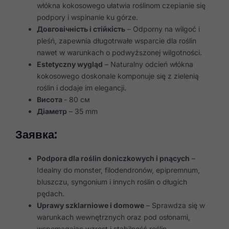
włókna kokosowego ułatwia roślinom czepianie się
podpory i wspinanie ku górze.
Довговічність і стійкість
– Odporny na wilgoć i
pleśń, zapewnia długotrwałe wsparcie dla roślin
nawet w warunkach o podwyższonej wilgotności.
Estetyczny wygląd
– Naturalny odcień włókna
kokosowego doskonale komponuje się z zielenią
roślin i dodaje im elegancji.
Висота
- 80 см
Діаметр
– 35 mm
Заявка:
Podpora dla roślin doniczkowych i pnących
–
Idealny do monster, filodendronów, epipremnum,
bluszczu, syngonium i innych roślin o długich
pędach.
Uprawy szklarniowe i domowe
– Sprawdza się w
warunkach wewnętrznych oraz pod osłonami,
wspomagając wzrost i stabilność roślin.