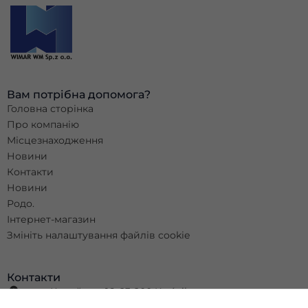
Вам потрібна допомога?
Головна сторінка
Про компанію
Місцезнаходження
Новини
Контакти
Новини
Родо.
Інтернет-магазин
Змініть налаштування файлів cookie
Контакти
вул. Колейова, 16, 23-200 Kraśnik
+48 81 825 11 63