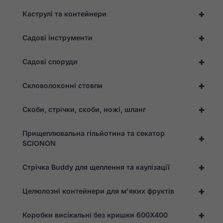
файлів
cookie, з
+
Каструлі та контейнери
веб-сайту
зникнуть
+
деякі
Садові інструменти
функції.
+
Садові споруди
Маркетинг
+
Скловолоконні стовпи
Ділячись своїми
інтересами та
поведінкою під
+
Скоби, стрічки, скоби, ножі, шланг
час відвідування
нашого сайту, ви
збільшуєте шанс
Прищеплювальна гільйотина та секатор
+
побачити
SCIONON
персоналізований
контент та
пропозиції.
+
Стрічка Buddy для щеплення та каулізації
+
Целюлозні контейнери для м'яких фруктів
+
Коробки висікальні без кришки 600X400