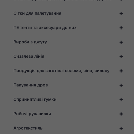
+
Сітки для палетування
Статистика
Для того, щоб ми
+
ПЕ тенти та аксесуари до них
могли покращити
функціональність
та структуру веб-
+
Вироби з джуту
сайту, виходячи з
того, як він
використовується.
+
Сизалева лінія
+
Продукція для заготівлі соломи, сіна, силосу
Досвід
Для того,
+
щоб наш
Пакування дров
сайт
працював
+
Сприйнятливі гумки
якнайкраще
під час
вашого
+
Робочі рукавички
відвідування.
Якщо ви
відмовитеся
+
Агротекстиль
від цих