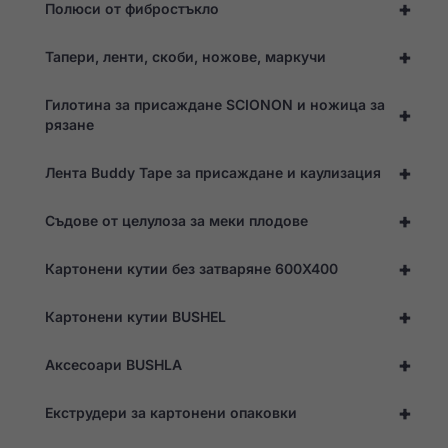
+
Полюси от фибростъкло
тези
"бисквитки",
някои
+
Тапери, ленти, скоби, ножове, маркучи
функции ще
изчезнат от
уебсайта.
Гилотина за присаждане SCIONON и ножица за
+
рязане
Маркетинг
+
Лента Buddy Tape за присаждане и каулизация
Като споделяте
интересите и
поведението си,
+
Съдове от целулоза за меки плодове
докато
посещавате
нашия сайт,
+
Картонени кутии без затваряне 600X400
увеличавате
шанса да
+
виждате
Картонени кутии BUSHEL
персонализирано
съдържание и
+
Аксесоари BUSHLA
оферти.
+
Екструдери за картонени опаковки