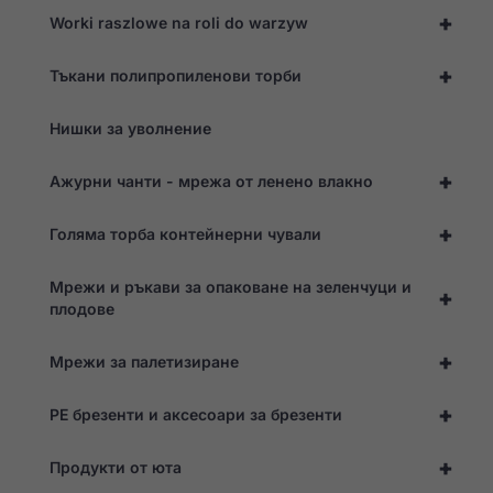
+
Worki raszlowe na roli do warzyw
+
Тъкани полипропиленови торби
Нишки за уволнение
+
Ажурни чанти - мрежа от ленено влакно
+
Голяма торба контейнерни чували
Мрежи и ръкави за опаковане на зеленчуци и
+
плодове
Необходими
+
Мрежи за палетизиране
Тези
бисквитки не
са по избор.
+
PE брезенти и аксесоари за брезенти
Те са
необходими,
за да
+
Продукти от юта
функционира