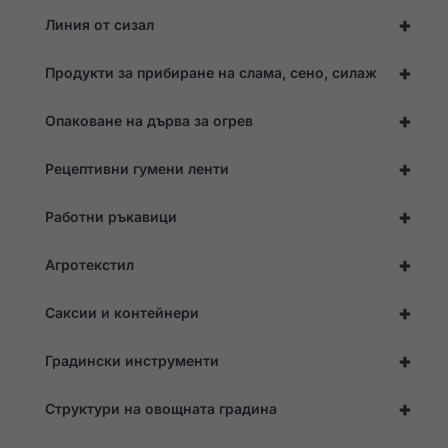
уебсайтът.
+
Линия от сизал
Статистика
+
Продукти за прибиране на слама, сено, силаж
За да можем да
подобрим
+
функционалността
Опаковане на дърва за огрев
и структурата на
уебсайта въз
+
Рецептивни гумени ленти
основа на начина,
по който той се
използва.
+
Работни ръкавици
+
Агротекстил
Опит
За да може
нашият
+
Саксии и контейнери
уебсайт да
работи
възможно
+
Градински инструменти
най-добре
по време на
+
посещението
Структури на овощната градина
ви. Ако
откажете