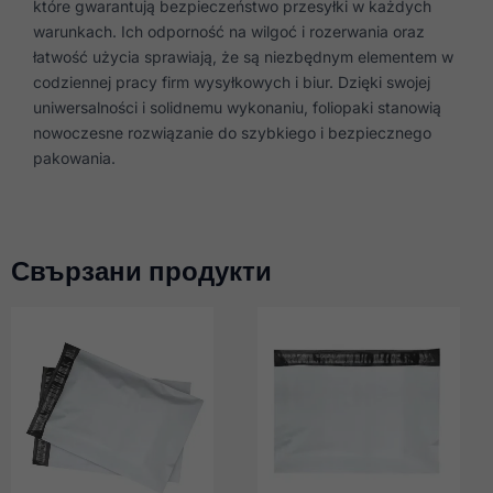
które gwarantują bezpieczeństwo przesyłki w każdych
warunkach. Ich odporność na wilgoć i rozerwania oraz
łatwość użycia sprawiają, że są niezbędnym elementem w
codziennej pracy firm wysyłkowych i biur. Dzięki swojej
uniwersalności i solidnemu wykonaniu, foliopaki stanowią
nowoczesne rozwiązanie do szybkiego i bezpiecznego
pakowania.
Свързани продукти