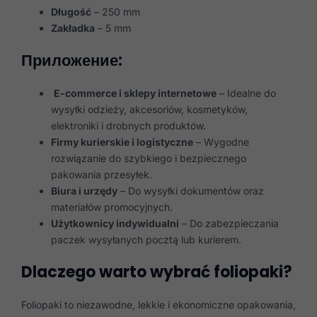
Długość
– 250 mm
Zakładka
– 5 mm
Приложение:
E-commerce i sklepy internetowe
– Idealne do
wysyłki odzieży, akcesoriów, kosmetyków,
elektroniki i drobnych produktów.
Firmy kurierskie i logistyczne
– Wygodne
rozwiązanie do szybkiego i bezpiecznego
pakowania przesyłek.
Biura i urzędy
– Do wysyłki dokumentów oraz
materiałów promocyjnych.
Użytkownicy indywidualni
– Do zabezpieczania
paczek wysyłanych pocztą lub kurierem.
Dlaczego warto wybrać foliopaki?
Foliopaki to niezawodne, lekkie i ekonomiczne opakowania,