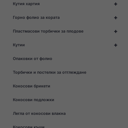
+
Кутия хартия
+
Горно фолио за кората
+
Пластмасови торбички за плодове
+
Кутии
Опаковки от фолио
Торбички и постелки за отглеждане
Кокосови брикети
Кокосови подложки
Легла от кокосови влакна
Кокосови къщи