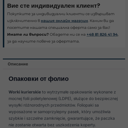
Вие сте индивидуален клиент?
Покупките за индивидуални клиенти се извършват
изключително в
нашия онлайн магазин
. Каним ви да
посетите нашата специална оферта само за вас!
Имате ли въпроси?
Обадете ни се на
+48 81 826 41 94
,
за да научите повече за офертата.
Описание
Опаковки от фолио
Worki kurierskie
to wytrzymałe opakowanie wykonane z
mocnej folii polietylenowej (LDPE), służące do bezpiecznej
wysyłki różnorodnych przedmiotów. Foliopaki sa
wyposażone w samoprzylepny pasek, który umożliwia
szybkie i szczelne zamknięcie, gwarantujące, że paczka
nie zostanie otwarta bez uszkodzenia koperty.