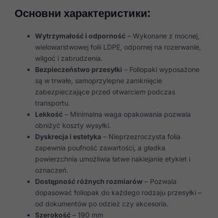
Основни характеристики:
Wytrzymałość i odporność
– Wykonane z mocnej,
wielowarstwowej folii LDPE, odpornej na rozerwanie,
wilgoć i zabrudzenia.
Bezpieczeństwo przesyłki
– Foliopaki wyposażone
są w trwałe, samoprzylepne zamknięcie
zabezpieczające przed otwarciem podczas
transportu.
Lekkość
– Minimalna waga opakowania pozwala
obniżyć koszty wysyłki.
Dyskrecja i estetyka
– Nieprzezroczysta folia
zapewnia poufność zawartości, a gładka
powierzchnia umożliwia łatwe naklejanie etykiet i
oznaczeń.
Dostępność różnych rozmiarów
– Pozwala
dopasować foliopak do każdego rodzaju przesyłki –
od dokumentów po odzież czy akcesoria.
Szerokość
– 190 mm