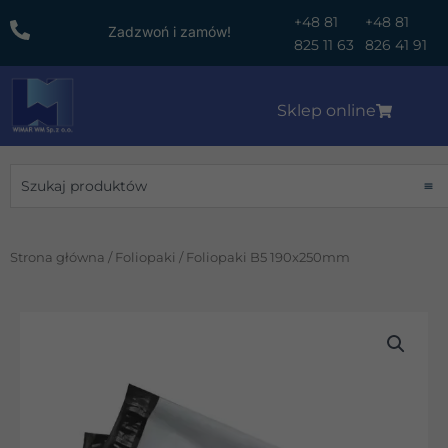
Przejdź
+48 81
+48 81
Zadzwoń i zamów!
do
825 11 63
826 41 91
treści
Sklep online
Wyszukiwanie
Strona główna
/
Foliopaki
/ Foliopaki B5 190x250mm