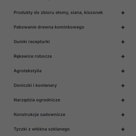
Statystyka
Abyśmy mogli
+
Produkty do zbioru słomy, siana, kiszonek
poprawić
funkcjonalność
+
i strukturę
Pakowanie drewna kominkowego
strony
internetowej,
+
Gumki recepturki
na podstawie
tego, jak
strona jest
+
Rękawice robocze
używana.
+
Agrotekstylia
Doświadczenie
Aby nasza
+
Doniczki i kontenery
strona
internetowa
działała jak
+
Narzędzia ogrodnicze
najlepiej
podczas
+
twojego
Konstrukcje sadownicze
przejścia na nią.
Jeśli odrzucisz
+
Tyczki z włókna szklanego
te pliki cookie,
niektóre funkcje