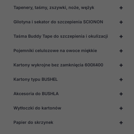
znikną ze strony
+
Tapenery, taśmy, zszywki, noże, wężyk
internetowej.
+
Gilotyna i sekator do szczepienia SCIONON
Marketing
Udostępniając
+
Taśma Buddy Tape do szczepienia i okulizacji
swoje
zainteresowania i
zachowania
+
Pojemniki celulozowe na owoce miękkie
podczas
odwiedzania naszej
+
strony, zwiększasz
Kartony wykrojne bez zamknięcia 600X400
szansę na
zobaczenie
+
Kartony typu BUSHEL
spersonalizowanych
treści i ofert.
+
Akcesoria do BUSHLA
+
Wytłoczki do kartonów
+
Papier do skrzynek