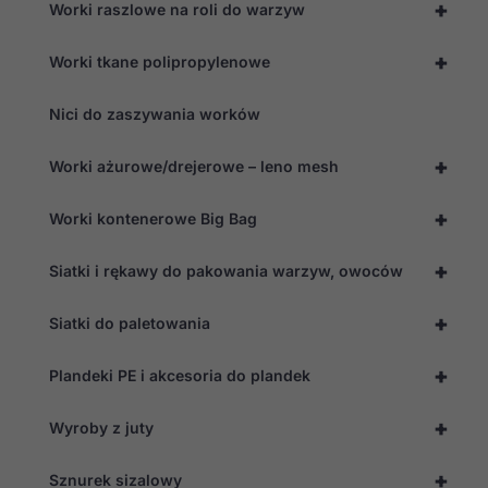
+
Worki raszlowe na roli do warzyw
+
Worki tkane polipropylenowe
Nici do zaszywania worków
+
Worki ażurowe/drejerowe – leno mesh
+
Worki kontenerowe Big Bag
+
Siatki i rękawy do pakowania warzyw, owoców
Konieczne
Te pliki cookie
+
Siatki do paletowania
nie są
opcjonalne. Są
one potrzebne
+
Plandeki PE i akcesoria do plandek
do
funkcjonowania
strony
+
Wyroby z juty
internetowej.
+
Sznurek sizalowy