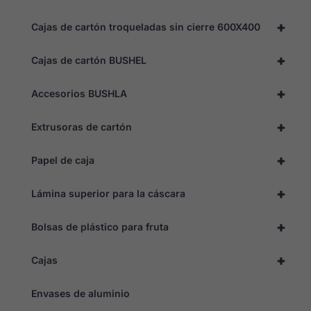
Para que
nuestro sitio
+
Cajas de cartón troqueladas sin cierre 600X400
web funcione
lo mejor
+
posible
Cajas de cartón BUSHEL
durante su
visita. Si
+
Accesorios BUSHLA
rechaza estas
cookies,
algunas
+
Extrusoras de cartón
funciones
desaparecerán
del sitio web.
+
Papel de caja
+
Lámina superior para la cáscara
Marketing
Al compartir
sus intereses y
+
Bolsas de plástico para fruta
comportamiento
cuando visita
+
nuestro sitio,
Cajas
aumenta la
posibilidad de
Envases de aluminio
ver contenidos
y ofertas