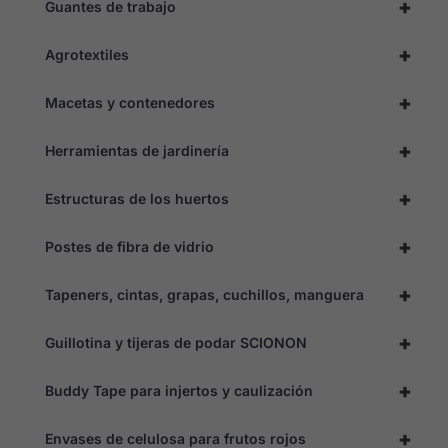
+
Guantes de trabajo
cookies no
son
opcionales.
+
Agrotextiles
Son
necesarias
para que el
+
Macetas y contenedores
sitio web
funcione.
+
Herramientas de jardinería
Estadísticas
+
Estructuras de los huertos
Para que
podamos
+
mejorar la
Postes de fibra de vidrio
funcionalidad
y estructura
+
Tapeners, cintas, grapas, cuchillos, manguera
del sitio
web,
basándonos
+
Guillotina y tijeras de podar SCIONON
en cómo se
utiliza el sitio
web.
+
Buddy Tape para injertos y caulización
+
Envases de celulosa para frutos rojos
Experiencia