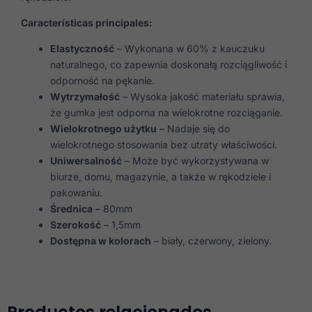
Características principales:
Elastyczność
– Wykonana w 60% z kauczuku
naturalnego, co zapewnia doskonałą rozciągliwość i
odporność na pękanie.
Wytrzymałość
– Wysoka jakość materiału sprawia,
że gumka jest odporna na wielokrotne rozciąganie.
Wielokrotnego użytku
– Nadaje się do
wielokrotnego stosowania bez utraty właściwości.
Uniwersalność
– Może być wykorzystywana w
biurze, domu, magazynie, a także w rękodziele i
pakowaniu.
Średnica
– 80mm
Szerokość
– 1,5mm
Dostępna w kolorach
– biały, czerwony, zielony.