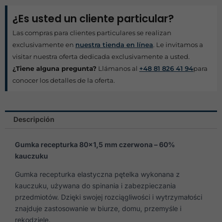
¿Es usted un cliente particular?
Las compras para clientes particulares se realizan
exclusivamente en
nuestra tienda en línea
. Le invitamos a
visitar nuestra oferta dedicada exclusivamente a usted.
¿Tiene alguna pregunta?
Llámanos al
+48 81 826 41 94
para
conocer los detalles de la oferta.
Descripción
Gumka recepturka 80×1,5 mm czerwona – 60%
kauczuku
Gumka recepturka elastyczna pętelka wykonana z
kauczuku, używana do spinania i zabezpieczania
przedmiotów. Dzięki swojej rozciągliwości i wytrzymałości
znajduje zastosowanie w biurze, domu, przemyśle i
rękodziele.