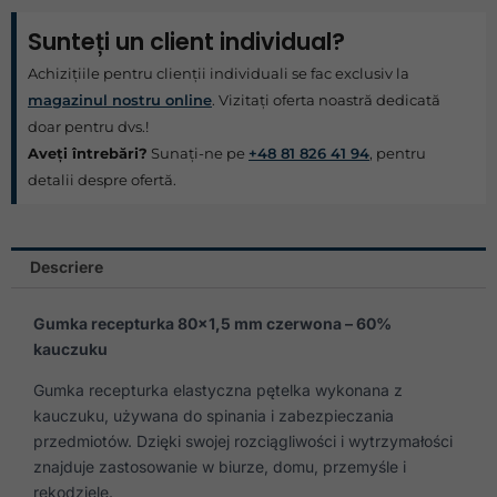
Sunteți un client individual?
Achizițiile pentru clienții individuali se fac exclusiv la
magazinul nostru online
. Vizitați oferta noastră dedicată
doar pentru dvs.!
Aveți întrebări?
Sunați-ne pe
+48 81 826 41 94
, pentru
detalii despre ofertă.
Descriere
Gumka recepturka 80×1,5 mm czerwona – 60%
kauczuku
Gumka recepturka elastyczna pętelka wykonana z
kauczuku, używana do spinania i zabezpieczania
przedmiotów. Dzięki swojej rozciągliwości i wytrzymałości
znajduje zastosowanie w biurze, domu, przemyśle i
rękodziele.