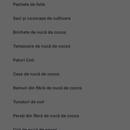
Prin împărtășirea
Pachete de folie
intereselor și
comportamentului
dvs. pe măsură
Saci și covorașe de cultivare
ce vizitați site-ul
nostru, creșteți
șansele de a
Brichete de nucă de cocos
vedea conținut și
oferte
personalizate.
Tampoane de nucă de cocos
Paturi Coir
Case de nucă de cocos
Ramuri din fibră de nucă de cocos
Tuneluri de coir
Pereți din fibră de nucă de cocos
Coji de nucă de cocos