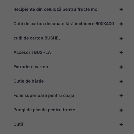
în care este
+
utilizat site-ul.
Recipiente din celuloză pentru fructe moi
+
Cutii de carton decupate fără închidere 600X400
Experiență
Pentru ca
+
cutii de carton BUSHEL
site-ul
nostru web
să
+
Accesorii BUSHLA
funcționeze
cât mai bine
posibil în
+
Extrudere carton
timpul vizitei
dvs. Dacă
refuzați
+
Cutie de hârtie
aceste
module
+
cookie, unele
Folie superioară pentru coajă
funcționalități
vor dispărea
+
Pungi de plastic pentru fructe
de pe site.
+
Cutii
Marketing