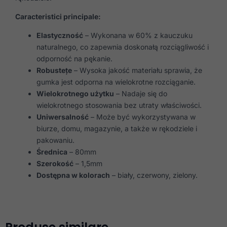
Caracteristici principale:
Elastyczność
– Wykonana w 60% z kauczuku
naturalnego, co zapewnia doskonałą rozciągliwość i
odporność na pękanie.
Robustețe
– Wysoka jakość materiału sprawia, że
gumka jest odporna na wielokrotne rozciąganie.
Wielokrotnego użytku
– Nadaje się do
wielokrotnego stosowania bez utraty właściwości.
Uniwersalność
– Może być wykorzystywana w
biurze, domu, magazynie, a także w rękodziele i
pakowaniu.
Średnica
– 80mm
Szerokość
– 1,5mm
Dostępna w kolorach
– biały, czerwony, zielony.