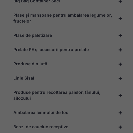
+
Big Bag Container Saci
Plase și manșoane pentru ambalarea legumelor,
+
fructelor
+
Plase de paletizare
+
Prelate PE și accesorii pentru prelate
+
Produse din iută
+
Linie Sisal
Produse pentru recoltarea paielor, fânului,
+
silozului
+
Ambalarea lemnului de foc
+
Benzi de cauciuc receptive