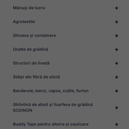
+
Mănuși de lucru
+
Agrotextile
Necesar
Aceste
+
module
Ghivece și containere
cookie nu
sunt
+
Unelte de grădină
opționale.
Ele sunt
necesare
+
Structuri de livadă
pentru ca
site-ul să
funcționeze.
+
Stâlpi din fibră de sticlă
+
Banderole, benzi, capse, cuțite, furtun
Statistică
Pentru a ne
permite să
Ghilotină de altoit și foarfece de grădină
+
îmbunătățim
SCIONON
funcționalitatea
și structura
site-ului, pe
+
Buddy Tape pentru altoire și caulizare
baza modului