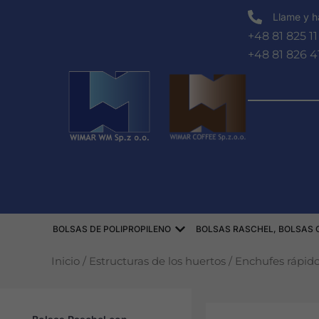
Ir
Llame y h
al
+48 81 825 11
contenido
+48 81 826 4
Abierto WORKI POLIPRO
BOLSAS DE POLIPROPILENO
BOLSAS RASCHEL, BOLSAS 
Inicio
/
Estructuras de los huertos
/
Enchufes rápid