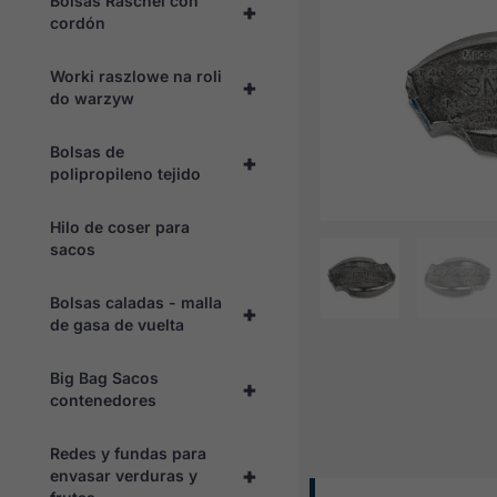
Bolsas Raschel con
+
cordón
Worki raszlowe na roli
+
do warzyw
Bolsas de
+
polipropileno tejido
Hilo de coser para
sacos
Bolsas caladas - malla
+
de gasa de vuelta
Big Bag Sacos
+
contenedores
Redes y fundas para
+
envasar verduras y