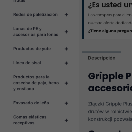
frutas
¿Es usted un
+
Redes de paletización
Las compras para clien
nuestra oferta dedicad
Lonas de PE y
+
¿Tiene alguna pregun
accesorios para lonas
+
Productos de yute
Descripción
+
Línea de sisal
Gripple 
Productos para la
+
cosecha de paja, heno
accesori
y ensilado
+
Envasado de leña
Złączki Gripple Plu
drutów w rolnictwi
Gomas elásticas
konstrukcji pozwala
+
receptivas