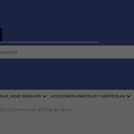
TKI
EKI
Abierto ZBIÓR SŁOMY, SIANA, KISZONE
Ab
AJA, HENO, ENSILADO
ACCESORIOS AGRÍCOLAS Y HORTÍCOLAS
 1,40-2,20mm max 300kg do drutu