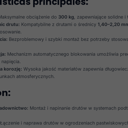
sticas principales:
aksymalne obciążenie do
300 kg
, zapewniające solidne i 
ic drutu:
Kompatybilne z drutami o średnicy
1,40–2,20 m
tosowanie.
cia:
Bezproblemowy i szybki montaż bez potrzeby stosow
ja:
Mechanizm automatycznego blokowania umożliwia pre
napięcia.
a korozję:
Wysoka jakość materiałów zapewnia długowiec
unkach atmosferycznych.
ón:
sadownictwo:
Montaż i napinanie drutów w systemach pod
Łączenie i naprawa drutów w ogrodzeniach pastwiskowyc