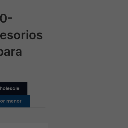
0-
esorios
para
holesale
 por menor