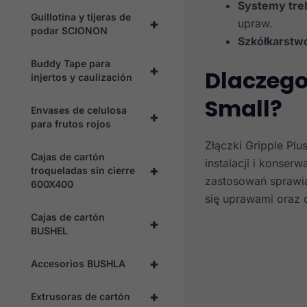
Systemy tre
Guillotina y tijeras de
+
upraw.
podar SCIONON
Szkółkarstw
Buddy Tape para
+
Dlaczego
injertos y caulización
Small?
Envases de celulosa
+
para frutos rojos
Złączki Gripple Plu
Cajas de cartón
instalacji i konserw
+
troqueladas sin cierre
zastosowań sprawia
600X400
się uprawami oraz 
Cajas de cartón
+
BUSHEL
+
Accesorios BUSHLA
+
Extrusoras de cartón