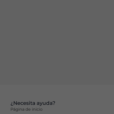
en cómo se
utiliza el sitio
web.
Experiencia
Para que
nuestro sitio
web funcione
lo mejor
posible
durante su
visita. Si
rechaza estas
cookies,
algunas
funciones
desaparecerán
del sitio web.
¿Necesita ayuda?
Página de inicio
Marketing