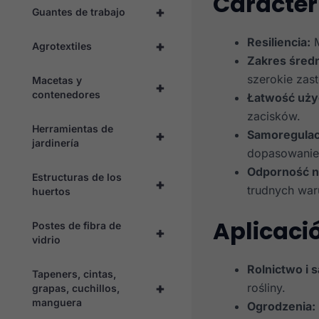
Caracterí
+
Guantes de trabajo
Resiliencia:
M
+
Agrotextiles
Zakres średn
szerokie zas
Macetas y
+
contenedores
Łatwość uży
zacisków.
Herramientas de
+
Samoregulac
jardinería
dopasowanie 
Odporność n
Estructuras de los
+
trudnych war
huertos
Aplicaci
Postes de fibra de
+
vidrio
Rolnictwo i 
Tapeners, cintas,
+
rośliny.
grapas, cuchillos,
manguera
Ogrodzenia: