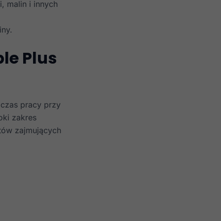
, malin i innych
iny.
le Plus
 czas pracy przy
oki zakres
stów zajmujących