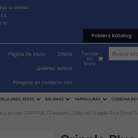
aga su pedido.
 63
1 91
Pobierz katalog
Buscar
Página de inicio
Oferta
Tienda
en
en
línea
Quiénes somos
Póngase en contacto con
PYLENOWE
Abierto WORKI RASZLOWE, AŻUROWE, SIA
Abierto WORKI BIG-BAG
Abierto PLAND
CELULARES, REDES
BIG-BAGS
TARPAULINAS
COSECHA DE P
os y pinzas GRIPPLE
/
Pequeño
/ Złączki Gripple Plus Small