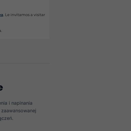
ea
. Le invitamos a visitar
a.
e
nia i napinania
i zaawansowanej
ączeń.