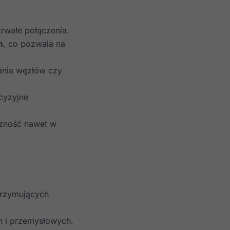
trwałe połączenia.
m
, co pozwala na
ania węzłów czy
cyzyjne
zność nawet w
trzymujących
h i przemysłowych.