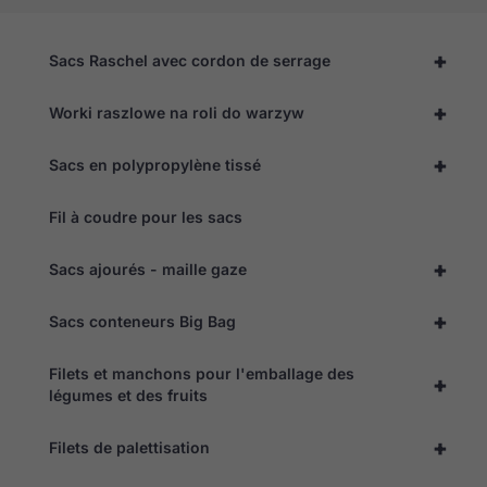
+
Sacs Raschel avec cordon de serrage
+
Worki raszlowe na roli do warzyw
+
Sacs en polypropylène tissé
Fil à coudre pour les sacs
+
Sacs ajourés - maille gaze
+
Sacs conteneurs Big Bag
Filets et manchons pour l'emballage des
+
légumes et des fruits
+
Nécessaire
Filets de palettisation
Ces cookies
ne sont pas