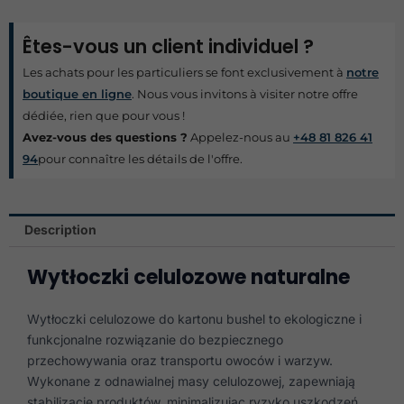
Êtes-vous un client individuel ?
Les achats pour les particuliers se font exclusivement à
notre
boutique en ligne
. Nous vous invitons à visiter notre offre
dédiée, rien que pour vous !
Avez-vous des questions ?
Appelez-nous au
+48 81 826 41
94
pour connaître les détails de l'offre.
Description
Wytłoczki celulozowe naturalne
Wytłoczki celulozowe do kartonu bushel to ekologiczne i
funkcjonalne rozwiązanie do bezpiecznego
przechowywania oraz transportu owoców i warzyw.
Wykonane z odnawialnej masy celulozowej, zapewniają
stabilizację produktów, minimalizując ryzyko uszkodzeń