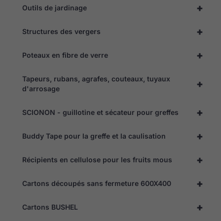
fonctionne le
+
Outils de jardinage
mieux
possible lors
de votre
+
Structures des vergers
visite. Si vous
refusez ces
cookies,
+
Poteaux en fibre de verre
certaines
fonctionnalités
disparaîtront
Tapeurs, rubans, agrafes, couteaux, tuyaux
+
du site web.
d'arrosage
+
SCIONON - guillotine et sécateur pour greffes
Marketing
En partageant
+
vos intérêts et
Buddy Tape pour la greffe et la caulisation
votre
comportement
+
Récipients en cellulose pour les fruits mous
lorsque vous
visitez notre
site, vous
+
Cartons découpés sans fermeture 600X400
augmentez
vos chances
de voir un
+
Cartons BUSHEL
contenu et
des offres