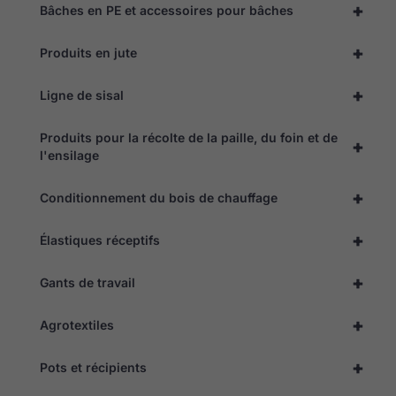
+
Bâches en PE et accessoires pour bâches
facultatifs. Ils
sont
nécessaires au
+
Produits en jute
fonctionnement
du site web.
+
Ligne de sisal
Statistiques
Produits pour la récolte de la paille, du foin et de
+
Pour nous
l'ensilage
permettre
d'améliorer
la
+
Conditionnement du bois de chauffage
fonctionnalité
et la
structure du
+
Élastiques réceptifs
site web, en
fonction de
+
la façon dont
Gants de travail
il est utilisé.
+
Agrotextiles
Expérience
+
Pots et récipients
Afin que notre
site web