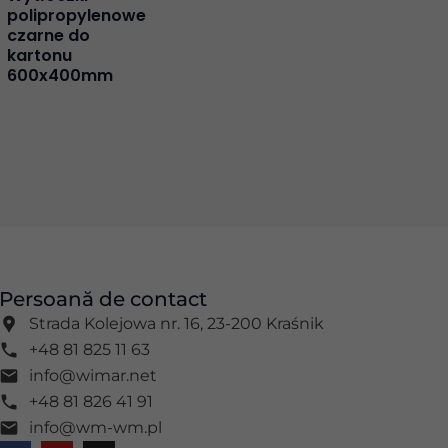
polipropylenowe
czarne do
kartonu
600x400mm
Persoană de contact
Strada Kolejowa nr. 16, 23-200 Kraśnik
+48 81 825 11 63
info@wimar.net
+48 81 826 41 91
info@wm-wm.pl
F
Y
I