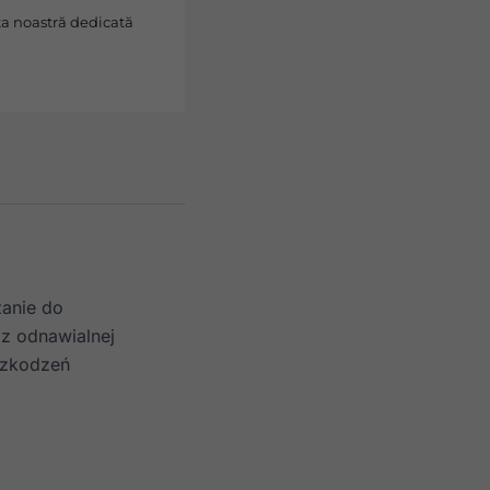
erta noastră dedicată
zanie do
z odnawialnej
uszkodzeń