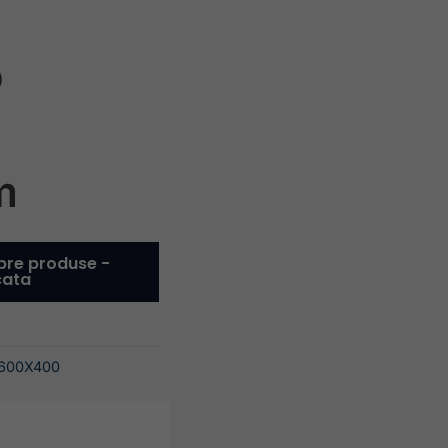
o
m
pre produse -
cata
 600X400