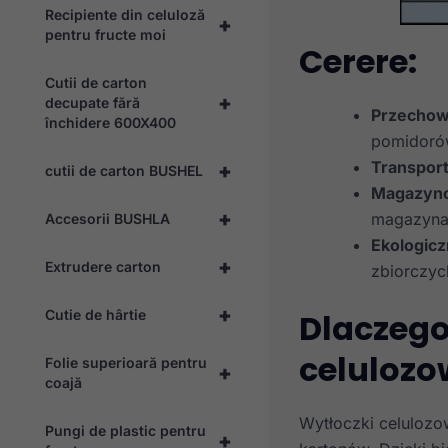
Recipiente din celuloză
+
pentru fructe moi
Cerere:
Cutii de carton
+
decupate fără
Przechow
închidere 600X400
pomidoró
Transport
+
cutii de carton BUSHEL
Magazyn
+
magazyna
Accesorii BUSHLA
Ekologic
+
Extrudere carton
zbiorczyc
+
Cutie de hârtie
Dlaczego
celulozo
Folie superioară pentru
+
coajă
Wytłoczki celulozo
Pungi de plastic pentru
+