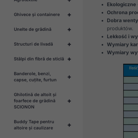
Ekologiczne
Ochrona pr
+
Ghivece și containere
Dobra wenty
produktów.
+
Unelte de grădină
Lekkość i w
+
Structuri de livadă
Wymiary kar
Wymiary wyt
+
Stâlpi din fibră de sticlă
Banderole, benzi,
+
capse, cuțite, furtun
Ghilotină de altoit și
+
foarfece de grădină
SCIONON
Buddy Tape pentru
+
altoire și caulizare