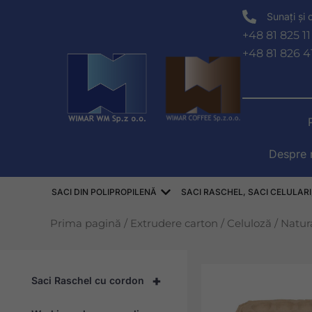
Salt
Sunați și
la
+48 81 825 11
conținut
+48 81 826 4
Despre 
Deschis WORKI POLIPROP
SACI DIN POLIPROPILENĂ
SACI RASCHEL, SACI CELULARI
Prima pagină
/
Extrudere carton
/
Celuloză
/
Natur
+
Saci Raschel cu cordon