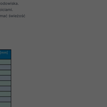
rodowiska.
iciami.
ymać świeżość