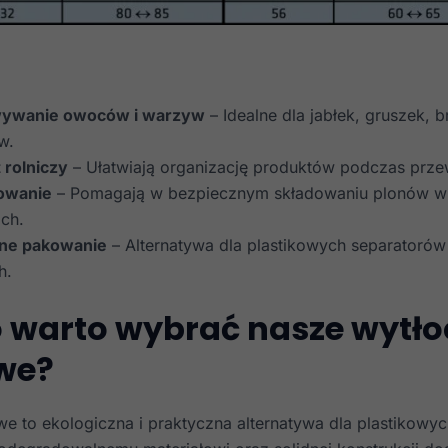
ywanie owoców i warzyw
– Idealne dla jabłek, gruszek, 
w.
 rolniczy
– Ułatwiają organizację produktów podczas prz
owanie
– Pomagają w bezpiecznym składowaniu plonów w 
ch.
zne pakowanie
– Alternatywa dla plastikowych separatoró
h.
 warto wybrać nasze wytło
we?
we to ekologiczna i praktyczna alternatywa dla plastikowy