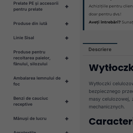
Prelate PE și accesorii
+
Achizițiile pentru clien
pentru prelate
doar pentru dvs.!
Aveți întrebări?
Sunaț
+
Produse din iută
+
Linie Sisal
Descriere
Produse pentru
+
recoltarea paielor,
Wytłoczk
fânului, silozului
Ambalarea lemnului de
+
Wytłoczki celulozo
foc
bezpiecznego prze
Benzi de cauciuc
masy celulozowej, 
+
receptive
mechanicznych.
Caracteri
+
Mănuși de lucru
+
Agrotextile