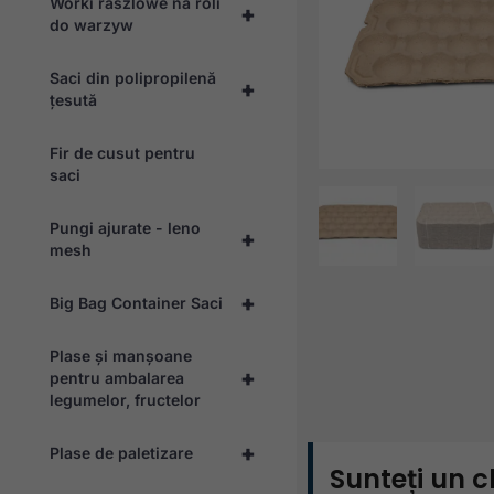
Worki raszlowe na roli
+
do warzyw
Saci din polipropilenă
+
țesută
Fir de cusut pentru
saci
Pungi ajurate - leno
+
mesh
+
Big Bag Container Saci
Plase și manșoane
+
pentru ambalarea
legumelor, fructelor
+
Plase de paletizare
Sunteți un c