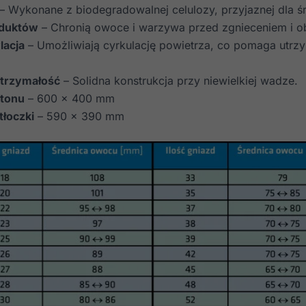
– Wykonane z biodegradowalnej celulozy, przyjaznej dla ś
oduktów
– Chronią owoce i warzywa przed zgnieceniem i ob
lacja
– Umożliwiają cyrkulację powietrza, co pomaga utrz
ytrzymałość
– Solidna konstrukcja przy niewielkiej wadze.
tonu
– 600 x 400 mm
łoczki
– 590 x 390 mm