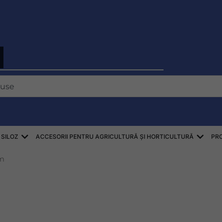
Deschis ZBIÓR SŁOMY, SIANA, KISZONEK
Desch
 SILOZ
ACCESORII PENTRU AGRICULTURĂ ȘI HORTICULTURĂ
PR
mm