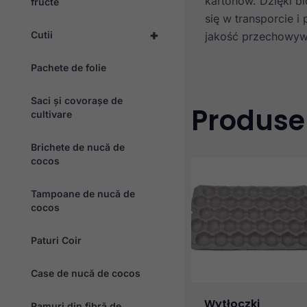
kartonów. Dzięki b
fructe
się w transporcie 
+
Cutii
jakość przechowyw
Pachete de folie
Saci și covorașe de
Produse
cultivare
Brichete de nucă de
cocos
Tampoane de nucă de
cocos
Paturi Coir
Case de nucă de cocos
Wytłoczki
Ramuri din fibră de