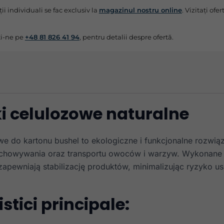
ții individuali se fac exclusiv la
magazinul nostru online
. Vizitați of
i-ne pe
+48 81 826 41 94
, pentru detalii despre ofertă.
i celulozowe naturalne
we do kartonu bushel to ekologiczne i funkcjonalne rozwią
chowywania oraz transportu owoców i warzyw. Wykonane 
zapewniają stabilizację produktów, minimalizując ryzyko 
stici principale: