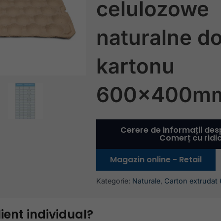
celulozowe
naturalne d
kartonu
600x400m
Cerere de informații des
Comerț cu ridi
Magazin online - Retail
Kategorie:
Naturale
,
Carton extrudat
lient individual?