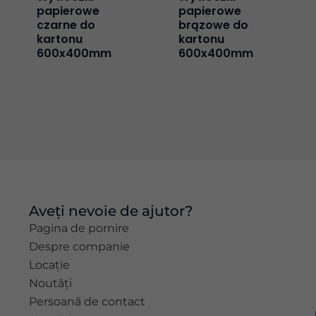
și structura
papierowe
papierowe
site-ului, pe
czarne do
brązowe do
baza modului
kartonu
kartonu
în care este
600x400mm
600x400mm
utilizat site-ul.
Experiență
Pentru ca
site-ul nostru
web să
funcționeze
cât mai bine
posibil în
Aveți nevoie de ajutor?
timpul vizitei
dvs. Dacă
Pagina de pornire
refuzați
Despre companie
aceste
Locație
module
Noutăți
cookie,
unele
Persoană de contact
funcționalități