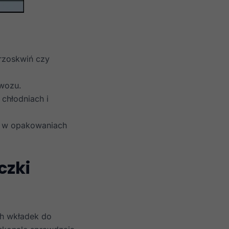
brzoskwiń czy
ewozu.
chłodniach i
w w opakowaniach
czki
ch wkładek do