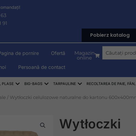
 comandați!
 63
1 91
Pobierz katalog
Căutare
Pagina de pornire
Ofertă
Magazin
online
noi
Persoană de contact
YLENOWE
Deschis WORKI RASZLOWE, AŻUROWE, SIATKI
Deschis WORKI BIG-BAG
Deschis PLANDEKI
, PLASE
BIG-BAGS
TARPAULINE
RECOLTAREA DE PAIE, FÂN,
ale
/ Wytłoczki celulozowe naturalne do kartonu 600x400
Wytłoczki