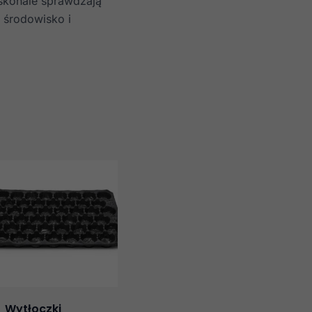
oskonale sprawdzają
 środowisko i
Wytłoczki