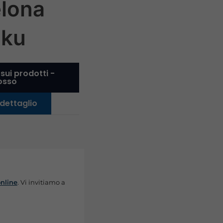
lona
uku
 sui prodotti -
rosso
 dettaglio
online
. Vi invitiamo a