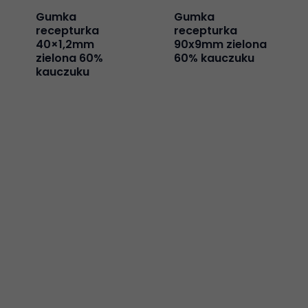
Gumka
Gumka
recepturka
recepturka
40×1,2mm
90x9mm zielona
zielona 60%
60% kauczuku
kauczuku
Necessari
Questi cookie
non sono