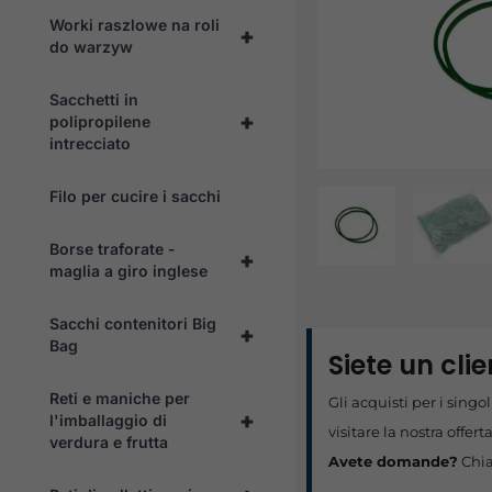
Worki raszlowe na roli
+
do warzyw
Sacchetti in
+
polipropilene
intrecciato
Filo per cucire i sacchi
Borse traforate -
+
maglia a giro inglese
Sacchi contenitori Big
+
Bag
Siete un cli
Reti e maniche per
Gli acquisti per i sing
+
l'imballaggio di
visitare la nostra offert
verdura e frutta
Avete domande?
Chia