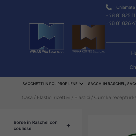
Vai
Chiamate 
al
+48 81 825 11
contenuto
+48 81 826 4
H
Ch
Aprire WORKI POLIPRO
SACCHETTI IN POLIPROPILENE
SACCHI IN RASCHEL, SACC
Casa
/
Elastici ricettivi
/
Elastici
/ Gumka recepturk
Borse in Raschel con
+
coulisse