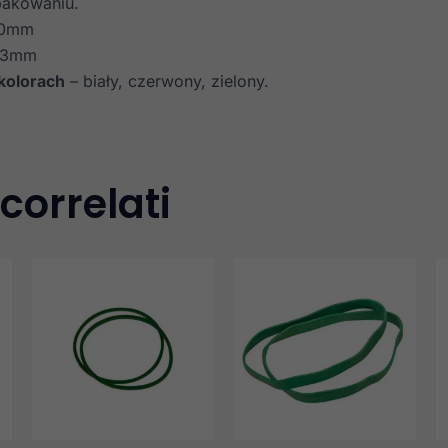
 pakowaniu.
50mm
 3mm
kolorach
– biały, czerwony, zielony.
 correlati