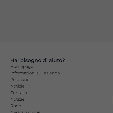
stesso.
Esperienza
Per
permettere
una migliore
esperienza
di
navigazione
sul nostro
Hai bisogno di aiuto?
sito durante
Homepage
la tua visita.
Se rifiuti
Informazioni sull'azienda
questi
Posizione
cookie,
Notizie
alcune
Contatto
funzioni del
sito non
Notizie
saranno
Rodo
disponibili.
Negozio online