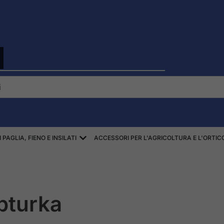
I
EKI
Aprire ZBIÓR SŁOMY, SIANA, KISZON
PAGLIA, FIENO E INSILATI
ACCESSORI PER L'AGRICOLTURA E L'ORTI
pturka