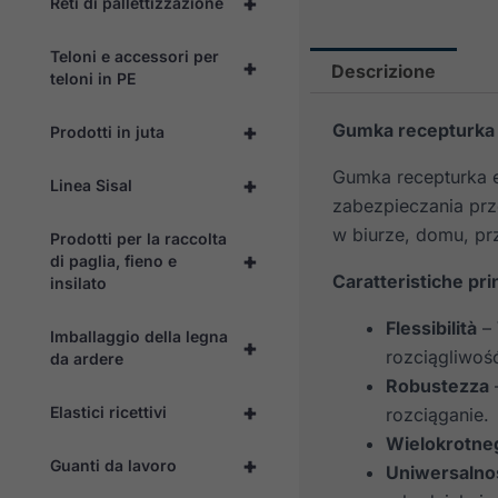
+
Reti di pallettizzazione
Teloni e accessori per
+
Descrizione
teloni in PE
+
Gumka recepturka
Prodotti in juta
Gumka recepturka e
+
Linea Sisal
zabezpieczania prz
w biurze, domu, prz
Prodotti per la raccolta
+
di paglia, fieno e
Caratteristiche prin
insilato
Flessibilità
– 
Imballaggio della legna
+
rozciągliwoś
da ardere
Robustezza
–
+
Elastici ricettivi
rozciąganie.
Wielokrotne
+
Guanti da lavoro
Uniwersalno