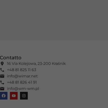
Contatto
16 Via Kolejowa, 23-200 Kraśnik
+48 81 825 11 63
info@wimar.net
+48 81 826 41 91
info@wm-wm.pl
F
Y
I
a
o
n
c
u
s
e
t
t