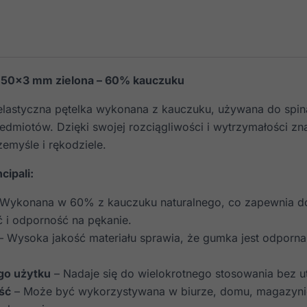
 50×3 mm zielona – 60% kauczuku
lastyczna pętelka wykonana z kauczuku, używana do spina
edmiotów. Dzięki swojej rozciągliwości i wytrzymałości zn
emyśle i rękodziele.
cipali:
Wykonana w 60% z kauczuku naturalnego, co zapewnia d
ć i odporność na pękanie.
 Wysoka jakość materiału sprawia, że gumka jest odporna
go użytku
– Nadaje się do wielokrotnego stosowania bez ut
ść
– Może być wykorzystywana w biurze, domu, magazynie