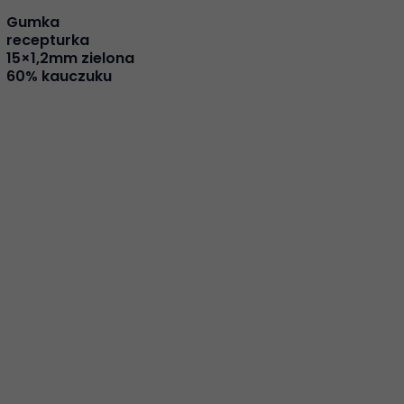
Gumka
recepturka
15×1,2mm zielona
60% kauczuku