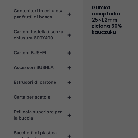
Gumka
Contenitori in cellulosa
+
recepturka
per frutti di bosco
25×1,2mm
zielona 60%
kauczuku
Cartoni fustellati senza
+
chiusura 600X400
+
Cartoni BUSHEL
+
Accessori BUSHLA
+
Estrusori di cartone
+
Carta per scatole
Pellicola superiore per
+
la buccia
Sacchetti di plastica
+