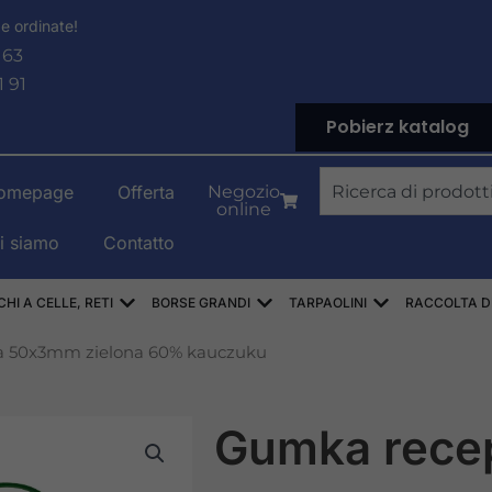
e ordinate!
 63
1 91
Pobierz katalog
Ricerca
omepage
Offerta
Negozio
online
i siamo
Contatto
PYLENOWE
Aprire WORKI RASZLOWE, AŻUROWE, SIATK
Aprire WORKI BIG-BAG
Aprire PLAND
HI A CELLE, RETI
BORSE GRANDI
TARPAOLINI
RACCOLTA DI 
a 50x3mm zielona 60% kauczuku
Gumka rece