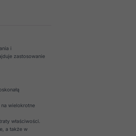
nia i
ajduje zastosowanie
oskonałą
 na wielokrotne
raty właściwości.
, a także w