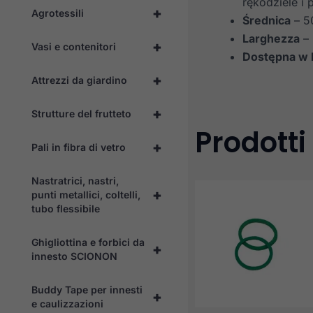
rękodziele i
+
Agrotessili
Średnica
– 
Larghezza
–
+
Vasi e contenitori
Dostępna w 
+
Attrezzi da giardino
+
Strutture del frutteto
Prodotti
+
Pali in fibra di vetro
Nastratrici, nastri,
+
punti metallici, coltelli,
tubo flessibile
Ghigliottina e forbici da
+
innesto SCIONON
Buddy Tape per innesti
+
e caulizzazioni