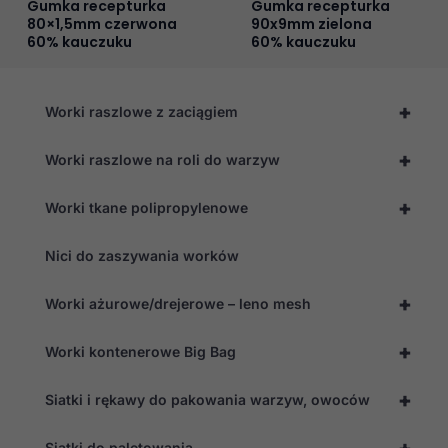
Gumka recepturka
Gumka recepturka
80×1,5mm czerwona
90x9mm zielona
60% kauczuku
60% kauczuku
+
Worki raszlowe z zaciągiem
+
Worki raszlowe na roli do warzyw
+
Worki tkane polipropylenowe
Nici do zaszywania worków
+
Worki ażurowe/drejerowe – leno mesh
+
Worki kontenerowe Big Bag
+
Siatki i rękawy do pakowania warzyw, owoców
+
Siatki do paletowania