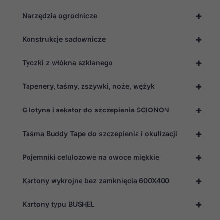
strony
+
internetowej.
Narzędzia ogrodnicze
+
Konstrukcje sadownicze
Statystyka
Abyśmy mogli
+
Tyczki z włókna szklanego
poprawić
funkcjonalność
i strukturę
+
Tapenery, taśmy, zszywki, noże, wężyk
strony
internetowej,
na podstawie
+
Gilotyna i sekator do szczepienia SCIONON
tego, jak
strona jest
używana.
+
Taśma Buddy Tape do szczepienia i okulizacji
+
Pojemniki celulozowe na owoce miękkie
Doświadczenie
Aby nasza
+
strona
Kartony wykrojne bez zamknięcia 600X400
internetowa
działała jak
+
Kartony typu BUSHEL
najlepiej
podczas