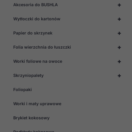
twojego
+
Akcesoria do BUSHLA
przejścia na nią.
Jeśli odrzucisz
te pliki cookie,
+
Wytłoczki do kartonów
niektóre funkcje
znikną ze strony
internetowej.
+
Papier do skrzynek
+
Folia wierzchnia do łuszczki
Marketing
Udostępniając
swoje
+
Worki foliowe na owoce
zainteresowania i
zachowania
+
podczas
Skrzyniopalety
odwiedzania naszej
strony, zwiększasz
Foliopaki
szansę na
zobaczenie
spersonalizowanych
Worki i maty uprawowe
treści i ofert.
Brykiet kokosowy
Podkłady kokosowe