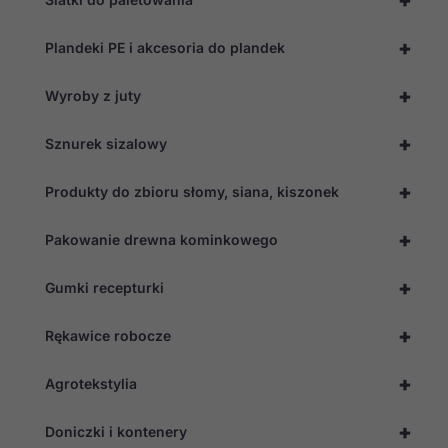
+
Plandeki PE i akcesoria do plandek
+
Wyroby z juty
+
Sznurek sizalowy
+
Produkty do zbioru słomy, siana, kiszonek
+
Pakowanie drewna kominkowego
+
Gumki recepturki
+
Rękawice robocze
Konieczne
Te pliki cookie
nie są
+
Agrotekstylia
opcjonalne. Są
one potrzebne
do
+
Doniczki i kontenery
funkcjonowania