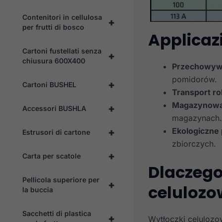
Contenitori in cellulosa
+
per frutti di bosco
Applicaz
Cartoni fustellati senza
+
chiusura 600X400
Przechowyw
pomidorów.
+
Cartoni BUSHEL
Transport ro
Magazynowa
+
Accessori BUSHLA
magazynach.
Ekologiczne
+
Estrusori di cartone
zbiorczych.
+
Carta per scatole
Dlaczego
Pellicola superiore per
+
celulozo
la buccia
Sacchetti di plastica
+
Wytłoczki celulozo