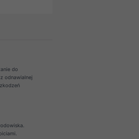
zanie do
z odnawialnej
uszkodzeń
rodowiska.
iciami.