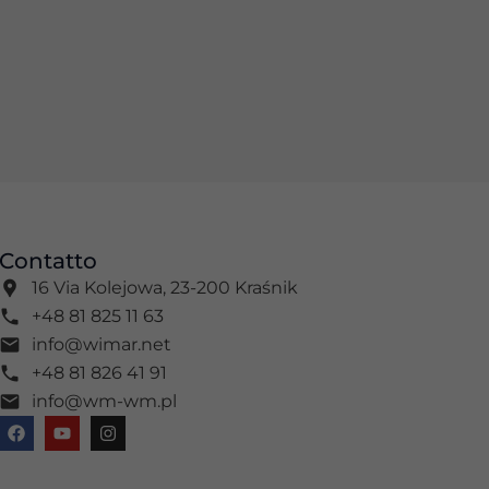
Contatto
16 Via Kolejowa, 23-200 Kraśnik
+48 81 825 11 63
info@wimar.net
+48 81 826 41 91
info@wm-wm.pl
F
Y
I
a
o
n
c
u
s
e
t
t