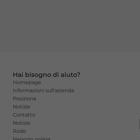
stesso.
Esperienza
Per
permettere
una migliore
esperienza
di
navigazione
sul nostro
Hai bisogno di aiuto?
sito durante
Homepage
la tua visita.
Se rifiuti
Informazioni sull'azienda
questi
Posizione
cookie,
Notizie
alcune
Contatto
funzioni del
sito non
Notizie
saranno
Rodo
disponibili.
Negozio online