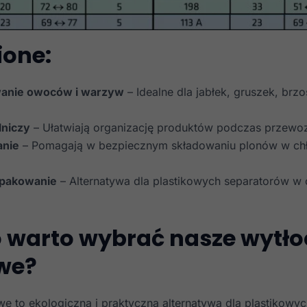
ione:
anie owoców i warzyw
– Idealne dla jabłek, gruszek, brz
lniczy
– Ułatwiają organizację produktów podczas przewo
nie
– Pomagają w bezpiecznym składowaniu plonów w chł
 pakowanie
– Alternatywa dla plastikowych separatorów w
 warto wybrać nasze wytło
we?
Necessari
Questi cookie
we to ekologiczna i praktyczna alternatywa dla plastikowy
non sono