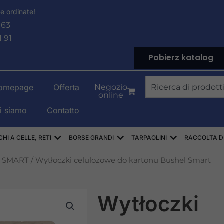
e ordinate!
 63
1 91
Pobierz katalog
Ricerca
omepage
Offerta
Negozio
online
i siamo
Contatto
PYLENOWE
Aprire WORKI RASZLOWE, AŻUROWE, SIATK
Aprire WORKI BIG-BAG
Aprire PLAND
HI A CELLE, RETI
BORSE GRANDI
TARPAOLINI
RACCOLTA DI 
A SMART
/ Wytłoczki celulozowe do kartonu Bushel Smart
Wytłoczki