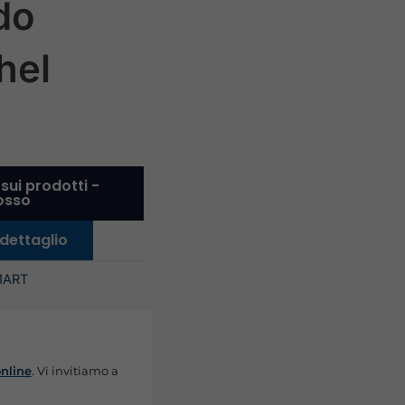
do
hel
 sui prodotti -
rosso
 dettaglio
MART
online
. Vi invitiamo a