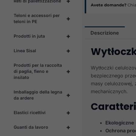
+
Reti di pallettizzazione
Avete domande?
Chia
Teloni e accessori per
+
teloni in PE
Descrizione
+
Prodotti in juta
Wytłoczk
+
Linea Sisal
Prodotti per la raccolta
Wytłoczki celulozo
+
di paglia, fieno e
bezpiecznego prze
insilato
masy celulozowej, 
mechanicznych.
Imballaggio della legna
+
da ardere
Caratteri
+
Elastici ricettivi
Ekologiczne
+
Guanti da lavoro
Ochrona pr