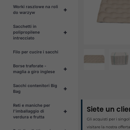
Worki raszlowe na roli
+
do warzyw
Sacchetti in
+
polipropilene
intrecciato
Filo per cucire i sacchi
Borse traforate -
+
maglia a giro inglese
Sacchi contenitori Big
+
Bag
Reti e maniche per
Siete un cli
+
l'imballaggio di
verdura e frutta
Gli acquisti per i sing
visitare la nostra offert