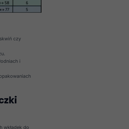
oskwiń czy
zu.
odniach i
 opakowaniach
czki
ch wkładek do