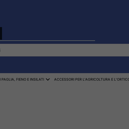
I
EKI
Aprire ZBIÓR SŁOMY, SIANA, KISZON
PAGLIA, FIENO E INSILATI
ACCESSORI PER L'AGRICOLTURA E L'ORTI