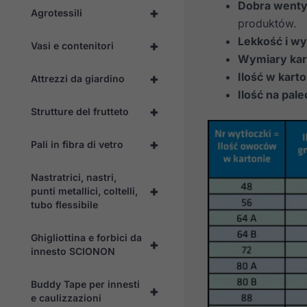
Dobra wenty
+
Agrotessili
produktów.
Lekkość i w
+
Vasi e contenitori
Wymiary kar
Ilość w karto
+
Attrezzi da giardino
Ilość na pale
+
Strutture del frutteto
+
Pali in fibra di vetro
Nastratrici, nastri,
+
punti metallici, coltelli,
tubo flessibile
Ghigliottina e forbici da
+
innesto SCIONON
Buddy Tape per innesti
+
e caulizzazioni