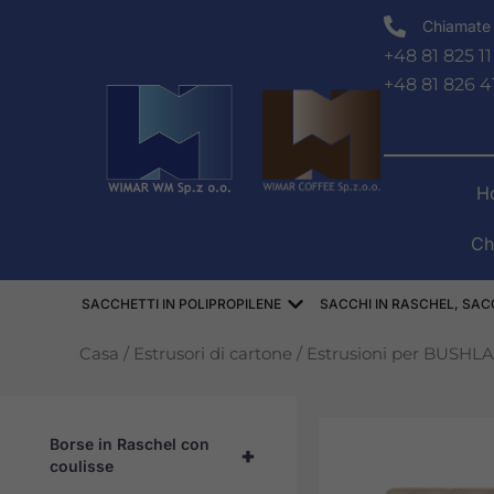
Vai
Chiamate 
al
+48 81 825 11
contenuto
+48 81 826 4
H
Ch
Aprire WORKI POLIPRO
SACCHETTI IN POLIPROPILENE
SACCHI IN RASCHEL, SACC
Casa
/
Estrusori di cartone
/
Estrusioni per BUSHL
Borse in Raschel con
+
coulisse