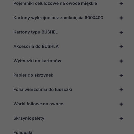
internetowa
+
Pojemniki celulozowe na owoce miękkie
działała jak
najlepiej
podczas
+
Kartony wykrojne bez zamknięcia 600X400
twojego
przejścia na nią.
+
Jeśli odrzucisz
Kartony typu BUSHEL
te pliki cookie,
niektóre funkcje
+
Akcesoria do BUSHLA
znikną ze strony
internetowej.
+
Wytłoczki do kartonów
Marketing
+
Papier do skrzynek
Udostępniając
swoje
zainteresowania i
+
Folia wierzchnia do łuszczki
zachowania
podczas
odwiedzania naszej
+
Worki foliowe na owoce
strony, zwiększasz
szansę na
+
zobaczenie
Skrzyniopalety
spersonalizowanych
treści i ofert.
Foliopaki