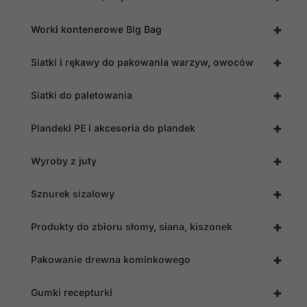
+
Worki kontenerowe Big Bag
+
Siatki i rękawy do pakowania warzyw, owoców
+
Siatki do paletowania
+
Plandeki PE i akcesoria do plandek
+
Wyroby z juty
+
Sznurek sizalowy
+
Produkty do zbioru słomy, siana, kiszonek
+
Pakowanie drewna kominkowego
Konieczne
+
Gumki recepturki
Te pliki cookie
nie są