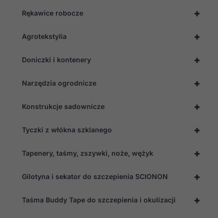
opcjonalne. Są
+
Rękawice robocze
one potrzebne
do
funkcjonowania
+
Agrotekstylia
strony
internetowej.
+
Doniczki i kontenery
Statystyka
+
Narzędzia ogrodnicze
Abyśmy mogli
poprawić
funkcjonalność
+
Konstrukcje sadownicze
i strukturę
strony
+
internetowej,
Tyczki z włókna szklanego
na podstawie
tego, jak
+
Tapenery, taśmy, zszywki, noże, wężyk
strona jest
używana.
+
Gilotyna i sekator do szczepienia SCIONON
Doświadczenie
+
Taśma Buddy Tape do szczepienia i okulizacji
Aby nasza
strona