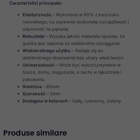
Caracteristici principale:
Elastyczność
– Wykonana w 60% z kauczuku
naturalnego, co zapewnia doskonałą rozciągliwość i
odporność na pękanie.
Robustețe
– Wysoka jakość materiału sprawia, że
gumka jest odporna na wielokrotne rozciąganie.
Wielokrotnego użytku
– Nadaje się do
wielokrotnego stosowania bez utraty właściwości.
Uniwersalność
– Może być wykorzystywana w
biurze, domu, magazynie, a także w rękodziele i
pakowaniu.
Średnica
– 80mm
Szerokość
– 3mm
Dostępna w kolorach
– biały, czerwony, zielony.
Produse similare