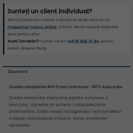
Sunteți un client individual?
Achizițiile pentru clienții individuali se fac exclusiv la
magazinul nostru online
. Vizitați oferta noastră dedicată
doar pentru dvs.!
Aveți întrebări?
Sunați-ne pe
+48 81 826 41 94
, pentru
detalii despre ofertă.
Descriere
Gumka recepturka 80×3 mm czerwona – 60% kauczuku
Gumka recepturka elastyczna pętelka wykonana z
kauczuku, używana do spinania i zabezpieczania
przedmiotów. Dzięki swojej rozciągliwości i wytrzymałości
znajduje zastosowanie w biurze, domu, przemyśle i
rękodziele.