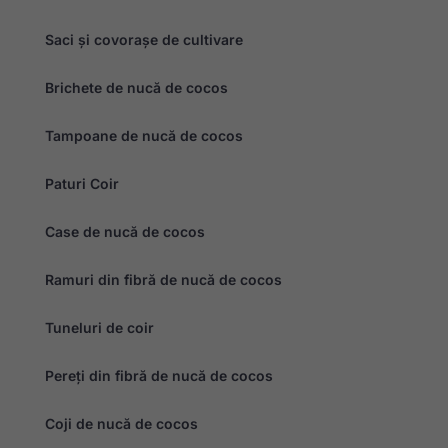
intereselor și
comportamentului
Saci și covorașe de cultivare
dvs. pe măsură
ce vizitați site-ul
nostru, creșteți
Brichete de nucă de cocos
șansele de a
vedea conținut și
oferte
Tampoane de nucă de cocos
personalizate.
Paturi Coir
Case de nucă de cocos
Ramuri din fibră de nucă de cocos
Tuneluri de coir
Pereți din fibră de nucă de cocos
Coji de nucă de cocos