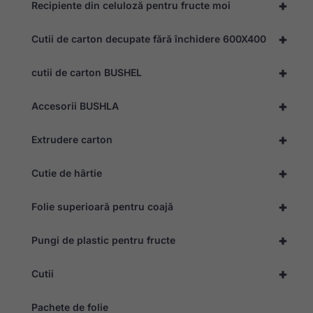
+
Recipiente din celuloză pentru fructe moi
utilizat site-ul.
+
Cutii de carton decupate fără închidere 600X400
Experiență
Pentru ca
+
cutii de carton BUSHEL
site-ul
nostru web
+
să
Accesorii BUSHLA
funcționeze
cât mai bine
+
Extrudere carton
posibil în
timpul vizitei
dvs. Dacă
+
Cutie de hârtie
refuzați
aceste
module
+
Folie superioară pentru coajă
cookie, unele
funcționalități
vor dispărea
+
Pungi de plastic pentru fructe
de pe site.
+
Cutii
Marketing
Prin împărtășirea
Pachete de folie