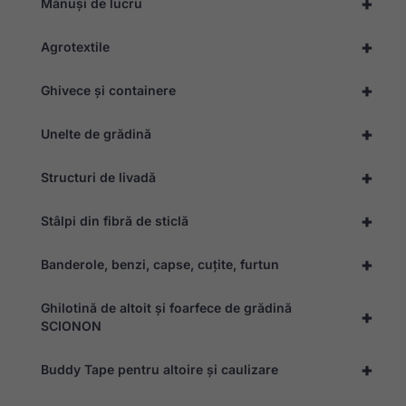
+
Mănuși de lucru
+
Agrotextile
Necesar
Aceste
+
Ghivece și containere
module
cookie nu
sunt
+
Unelte de grădină
opționale.
Ele sunt
+
necesare
Structuri de livadă
pentru ca
site-ul să
+
Stâlpi din fibră de sticlă
funcționeze.
+
Banderole, benzi, capse, cuțite, furtun
Statistică
Pentru a ne
Ghilotină de altoit și foarfece de grădină
permite să
+
SCIONON
îmbunătățim
funcționalitatea
și structura
+
Buddy Tape pentru altoire și caulizare
site-ului, pe
baza modului
în care este