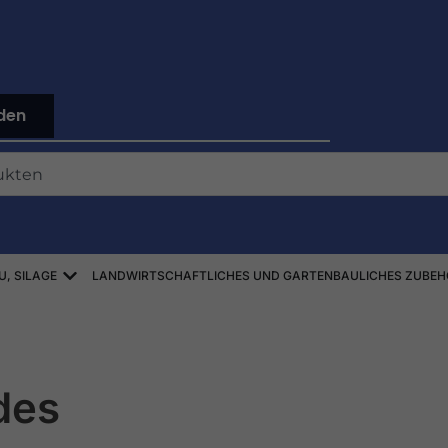
den
Offen ZBIÓR SŁOMY, SIANA, KISZONEK
U, SILAGE
LANDWIRTSCHAFTLICHES UND GARTENBAULICHES ZUBEH
des