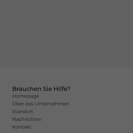
basierend
auf der
Nutzung der
Website.
Erleben
Sie
Damit
unsere
Website
während
Ihres
Besuchs so
gut wie
Brauchen Sie Hilfe?
möglich
Homepage
funktioniert.
Über das Unternehmen
Wenn Sie
diese
Standort
Cookies
Nachrichten
ablehnen,
Kontakt
werden