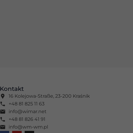
Kontakt
16 Kolejowa-Straße, 23-200 Kraśnik
+48 81 825 11 63
info@wimar.net
+48 81 826 41 91
info@wm-wm.pl
F
Y
I