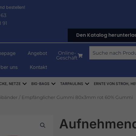
nd bestellen!
 63
1 91
Den Katalog herunterla
Suche
epage
Angebot
Online-
Geschäft
ber uns
Kontakt
NOWE
Offen WORKI RASZLOWE, AŻUROWE, SIATKI
Offen WORKI BIG-BAG
Offen PLANDEKI
CKE, NETZE
BIG-BAGS
TARPAULINS
ERNTE VON STROH, HE
bänder
/ Empfänglicher Gummi 80x3mm rot 60% Gummi
Aufnehmen