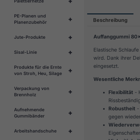
+
Palettiernetze
PE-Planen und
+
Beschreibung
Planenzubehör
+
Auffanggummi 80×
Jute-Produkte
Elastische Schlauf
+
Sisal-Linie
wird. Dank ihrer De
eingesetzt.
Produkte für die Ernte
+
von Stroh, Heu, Silage
Wesentliche Merk
Verpackung von
+
Flexibilität
- 
Brennholz
Rissbeständig
Robustheit
-
Aufnehmende
+
Gummibänder
gegen wieder
Wiederverw
+
Arbeitshandschuhe
Eigenschaften