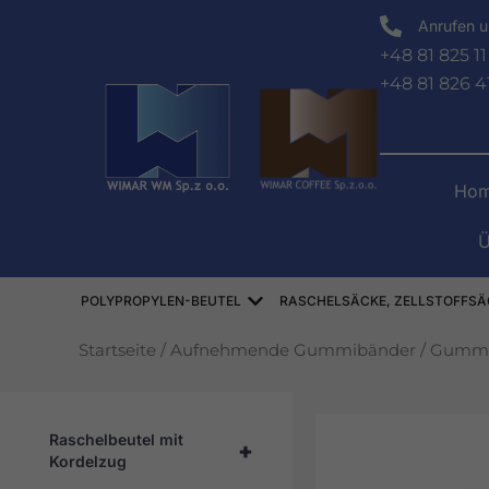
Zum
Anrufen u
Inhalt
+48 81 825 11
springen
+48 81 826 4
Hom
Ü
Offen WORKI POLIPROPYLE
POLYPROPYLEN-BEUTEL
RASCHELSÄCKE, ZELLSTOFFSÄ
Startseite
/
Aufnehmende Gummibänder
/
Gummi
Raschelbeutel mit
+
Kordelzug