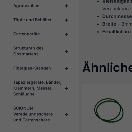
Vielseitigkei
+
Agrotextilien
Verpackung 
Durchmesse
+
Töpfe und Behälter
Breite
- 3m
Erhältlich in
+
Gartengeräte
Strukturen des
+
Obstgartens
Ähnlich
+
Fiberglas-Stangen
Tapeziergeräte, Bänder,
+
Klammern, Messer,
Schläuche
SCIONON
+
Veredelungsschere
und Gartenschere