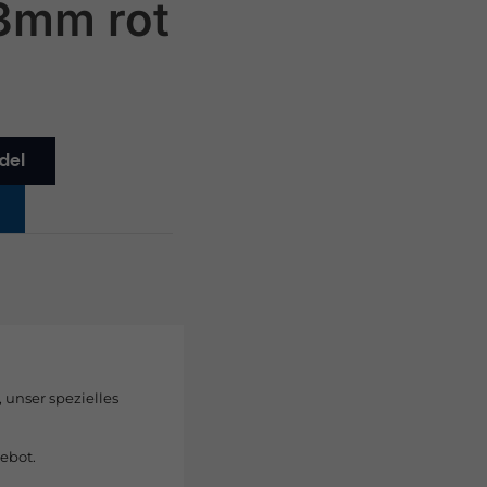
3mm rot
del
, unser spezielles
ebot.