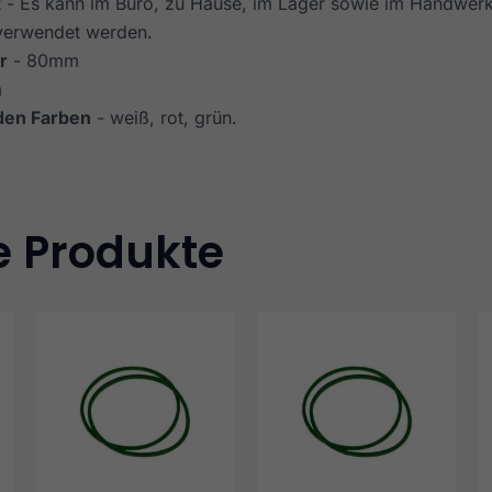
t
- Es kann im Büro, zu Hause, im Lager sowie im Handwerk
verwendet werden.
r
- 80mm
m
 den Farben
- weiß, rot, grün.
e Produkte