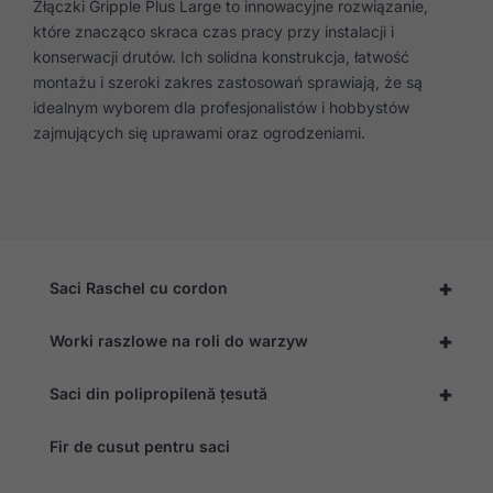
Złączki Gripple Plus Large to innowacyjne rozwiązanie,
które znacząco skraca czas pracy przy instalacji i
konserwacji drutów. Ich solidna konstrukcja, łatwość
montażu i szeroki zakres zastosowań sprawiają, że są
idealnym wyborem dla profesjonalistów i hobbystów
zajmujących się uprawami oraz ogrodzeniami.
+
Saci Raschel cu cordon
+
Worki raszlowe na roli do warzyw
+
Saci din polipropilenă țesută
Fir de cusut pentru saci