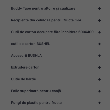
site-ului, pe
baza modului
+
Buddy Tape pentru altoire și caulizare
în care este
utilizat site-ul.
+
Recipiente din celuloză pentru fructe moi
Experiență
+
Cutii de carton decupate fără închidere 600X400
Pentru ca
site-ul
nostru web
+
cutii de carton BUSHEL
să
funcționeze
cât mai bine
+
Accesorii BUSHLA
posibil în
timpul vizitei
+
dvs. Dacă
Extrudere carton
refuzați
aceste
+
Cutie de hârtie
module
cookie, unele
funcționalități
+
Folie superioară pentru coajă
vor dispărea
de pe site.
+
Pungi de plastic pentru fructe