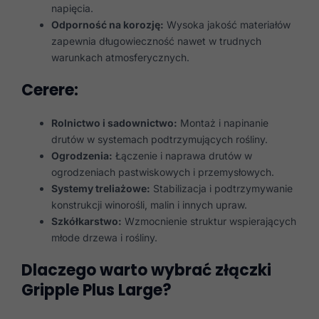
napięcia.
Odporność na korozję:
Wysoka jakość materiałów
zapewnia długowieczność nawet w trudnych
warunkach atmosferycznych.
Cerere:
Rolnictwo i sadownictwo:
Montaż i napinanie
drutów w systemach podtrzymujących rośliny.
Ogrodzenia:
Łączenie i naprawa drutów w
ogrodzeniach pastwiskowych i przemysłowych.
Systemy treliażowe:
Stabilizacja i podtrzymywanie
konstrukcji winorośli, malin i innych upraw.
Szkółkarstwo:
Wzmocnienie struktur wspierających
młode drzewa i rośliny.
Dlaczego warto wybrać złączki
Gripple Plus Large?