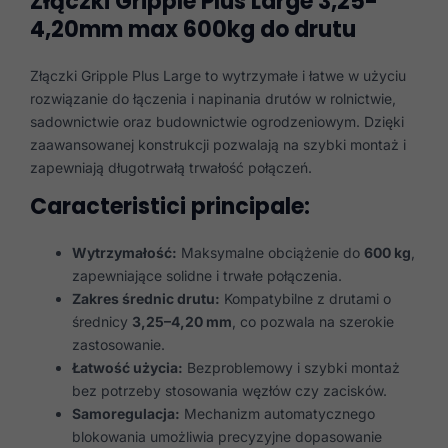
Złączki Gripple Plus Large 3,25-
4,20mm max 600kg do drutu
Złączki Gripple Plus Large to wytrzymałe i łatwe w użyciu
rozwiązanie do łączenia i napinania drutów w rolnictwie,
sadownictwie oraz budownictwie ogrodzeniowym. Dzięki
zaawansowanej konstrukcji pozwalają na szybki montaż i
zapewniają długotrwałą trwałość połączeń.
Caracteristici principale:
Wytrzymałość:
Maksymalne obciążenie do
600 kg
,
zapewniające solidne i trwałe połączenia.
Zakres średnic drutu:
Kompatybilne z drutami o
średnicy
3,25–4,20 mm
, co pozwala na szerokie
zastosowanie.
Łatwość użycia:
Bezproblemowy i szybki montaż
bez potrzeby stosowania węzłów czy zacisków.
Samoregulacja:
Mechanizm automatycznego
blokowania umożliwia precyzyjne dopasowanie