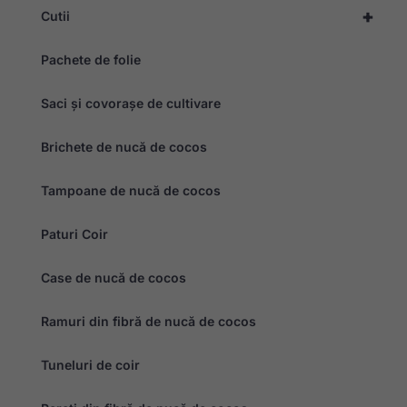
Marketing
+
Cutii
Prin împărtășirea
intereselor și
comportamentului
Pachete de folie
dvs. pe măsură
ce vizitați site-ul
nostru, creșteți
Saci și covorașe de cultivare
șansele de a
vedea conținut și
Brichete de nucă de cocos
oferte
personalizate.
Tampoane de nucă de cocos
Paturi Coir
Case de nucă de cocos
Ramuri din fibră de nucă de cocos
Tuneluri de coir