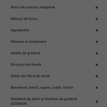
+
Benzi de cauciuc receptive
+
Mănuși de lucru
Necesar
+
Agrotextile
Aceste
module
cookie nu
+
Ghivece și containere
sunt
opționale.
Ele sunt
+
Unelte de grădină
necesare
pentru ca
site-ul să
+
Structuri de livadă
funcționeze.
+
Stâlpi din fibră de sticlă
Statistică
+
Banderole, benzi, capse, cuțite, furtun
Pentru a ne
permite să
îmbunătățim
Ghilotină de altoit și foarfece de grădină
funcționalitatea
+
SCIONON
și structura