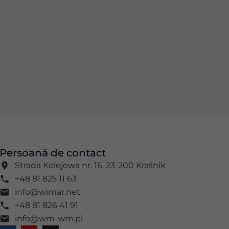
Persoană de contact
Strada Kolejowa nr. 16, 23-200 Kraśnik
+48 81 825 11 63
info@wimar.net
+48 81 826 41 91
info@wm-wm.pl
F
Y
I