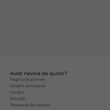
și structura
site-ului, pe
baza modului
în care este
utilizat site-ul.
Experiență
Pentru ca
site-ul nostru
web să
funcționeze
cât mai bine
posibil în
Aveți nevoie de ajutor?
timpul vizitei
dvs. Dacă
Pagina de pornire
refuzați
Despre companie
aceste
Locație
module
Noutăți
cookie,
unele
Persoană de contact
funcționalități