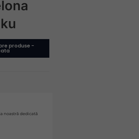
lona
uku
pre produse -
cata
erta noastră dedicată