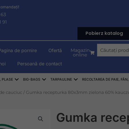
 comandați!
 63
1 91
Pobierz katalog
Căutare
Pagina de pornire
Ofertă
Magazin
online
noi
Persoană de contact
YLENOWE
Deschis WORKI RASZLOWE, AŻUROWE, SIATKI
Deschis WORKI BIG-BAG
Deschis PLANDEKI
, PLASE
BIG-BAGS
TARPAULINE
RECOLTAREA DE PAIE, FÂN,
de cauciuc
/ Gumka recepturka 80x3mm zielona 60% kaucz
Gumka rece