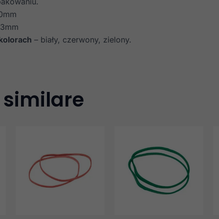
 pakowaniu.
80mm
 3mm
kolorach
– biały, czerwony, zielony.
 similare