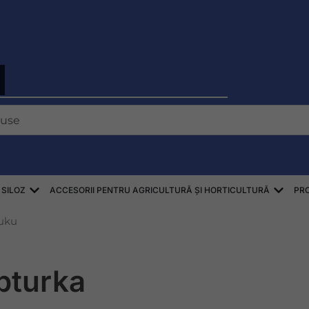
Deschis ZBIÓR SŁOMY, SIANA, KISZONEK
Desch
 SILOZ
ACCESORII PENTRU AGRICULTURĂ ȘI HORTICULTURĂ
PR
uku
pturka