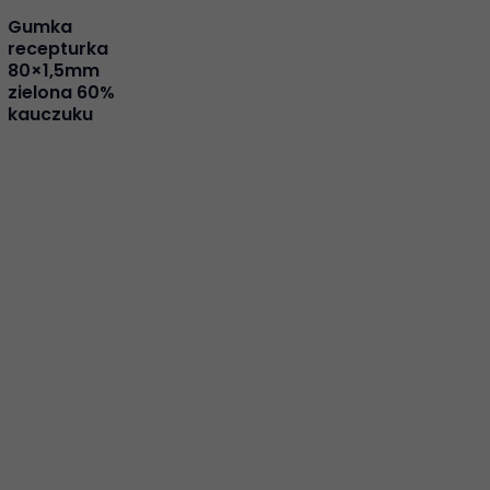
Gumka
recepturka
80×1,5mm
zielona 60%
kauczuku