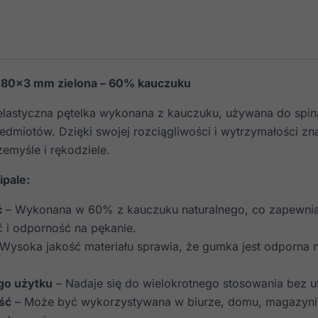
 80×3 mm zielona – 60% kauczuku
lastyczna pętelka wykonana z kauczuku, używana do spina
edmiotów. Dzięki swojej rozciągliwości i wytrzymałości zn
emyśle i rękodziele.
ipale:
ć
– Wykonana w 60% z kauczuku naturalnego, co zapewni
ć i odporność na pękanie.
Wysoka jakość materiału sprawia, że gumka jest odporna n
go użytku
– Nadaje się do wielokrotnego stosowania bez ut
ść
– Może być wykorzystywana w biurze, domu, magazynie