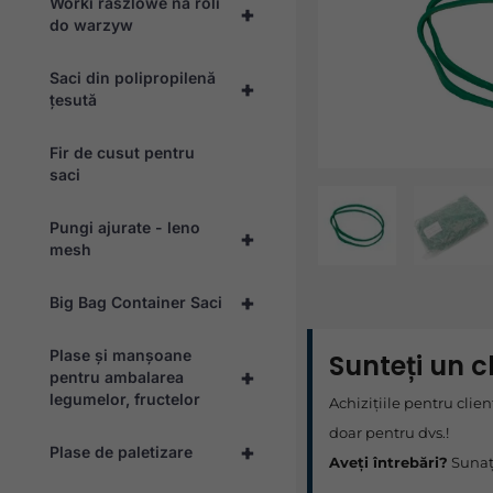
Worki raszlowe na roli
+
do warzyw
Saci din polipropilenă
+
țesută
Fir de cusut pentru
saci
Pungi ajurate - leno
+
mesh
+
Big Bag Container Saci
Plase și manșoane
Sunteți un c
+
pentru ambalarea
legumelor, fructelor
Achizițiile pentru clien
doar pentru dvs.!
+
Plase de paletizare
Aveți întrebări?
Sunaț