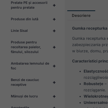
Prelate PE și accesorii
+
pentru prelate
Descriere
+
Produse din iută
Gumka recepturka
+
Linie Sisal
Gumka recepturka e
Produse pentru
zabezpieczania prz
+
recoltarea paielor,
w biurze, domu, prz
fânului, silozului
Caracteristici princ
Ambalarea lemnului de
+
foc
Elastycznoś
rozciągliwoś
Benzi de cauciuc
+
Robustețe
– 
receptive
rozciąganie.
+
Wielokrotne
Mănuși de lucru
Uniwersalno
+
Agrotextile