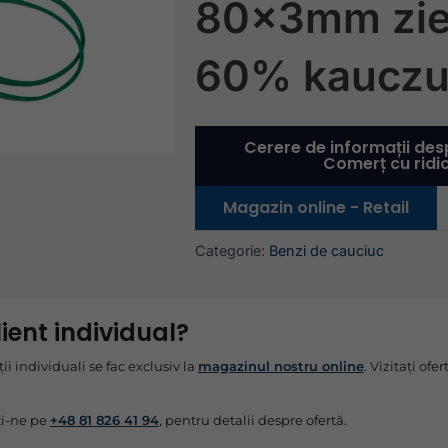
80x3mm zie
60% kaucz
Cerere de informații des
Comerț cu ridi
Magazin online - Retail
Categorie:
Benzi de cauciuc
lient individual?
ții individuali se fac exclusiv la
magazinul nostru online
. Vizitați of
i-ne pe
+48 81 826 41 94
, pentru detalii despre ofertă.