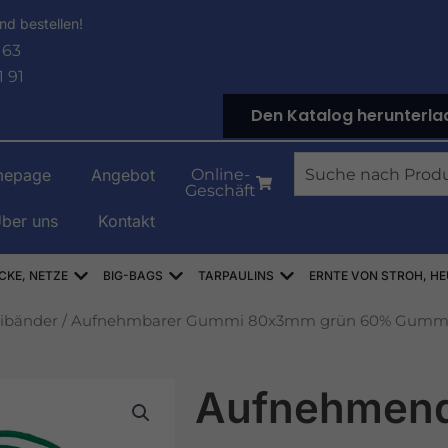
nd bestellen!
 63
1 91
Den Katalog herunterla
Suche
epage
Angebot
Online-
Geschäft
ber uns
Kontakt
NOWE
Offen WORKI RASZLOWE, AŻUROWE, SIATKI
Offen WORKI BIG-BAG
Offen PLANDEKI
CKE, NETZE
BIG-BAGS
TARPAULINS
ERNTE VON STROH, HE
bänder
/ Aufnehmbarer Gummi 80x3mm grün 60% Gumm
Aufnehmen