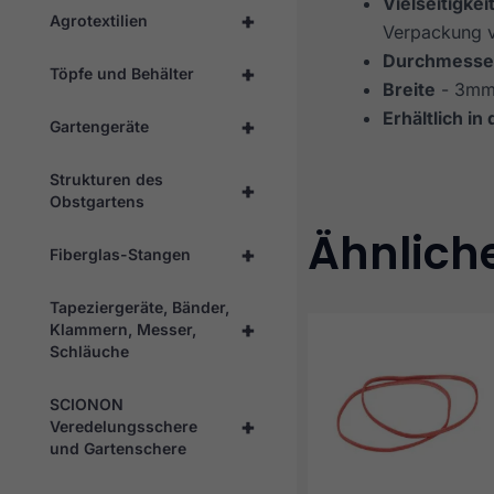
Vielseitigkei
+
Agrotextilien
Verpackung 
Durchmesse
+
Töpfe und Behälter
Breite
- 3m
Erhältlich in
+
Gartengeräte
Strukturen des
+
Obstgartens
Ähnlich
+
Fiberglas-Stangen
Tapeziergeräte, Bänder,
+
Klammern, Messer,
Schläuche
SCIONON
+
Veredelungsschere
und Gartenschere