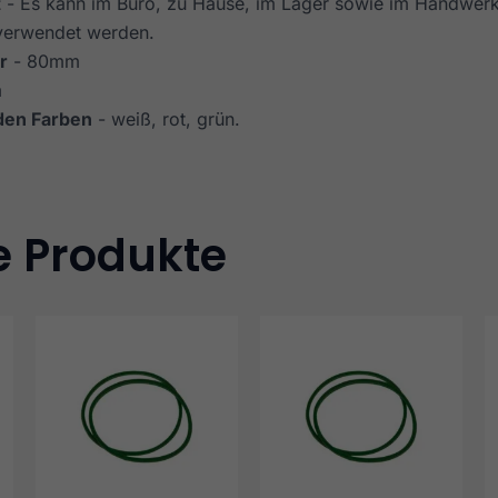
t
- Es kann im Büro, zu Hause, im Lager sowie im Handwerk
verwendet werden.
r
- 80mm
m
 den Farben
- weiß, rot, grün.
e Produkte