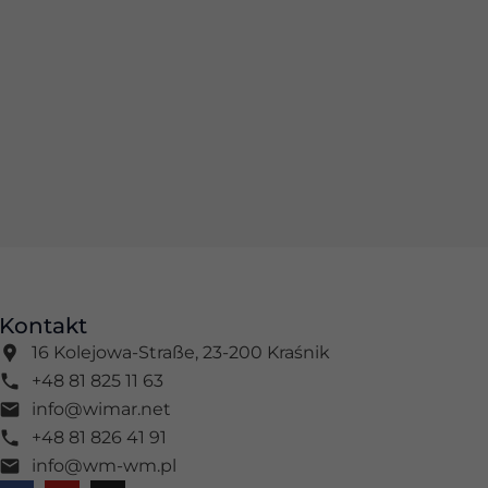
Kontakt
16 Kolejowa-Straße, 23-200 Kraśnik
+48 81 825 11 63
info@wimar.net
+48 81 826 41 91
info@wm-wm.pl
F
Y
I