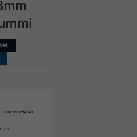
x3mm
Gummi
del
, unser spezielles
ebot.