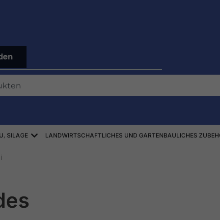
den
Offen ZBIÓR SŁOMY, SIANA, KISZONEK
U, SILAGE
LANDWIRTSCHAFTLICHES UND GARTENBAULICHES ZUBEH
i
des