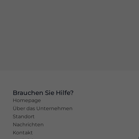
basierend
auf der
Nutzung der
Website.
Erleben
Sie
Damit
unsere
Website
während
Ihres
Besuchs so
gut wie
Brauchen Sie Hilfe?
möglich
Homepage
funktioniert.
Über das Unternehmen
Wenn Sie
diese
Standort
Cookies
Nachrichten
ablehnen,
Kontakt
werden