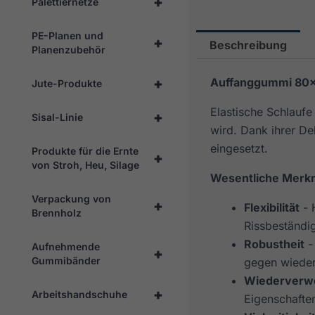
+
Palettiernetze
PE-Planen und
+
Beschreibung
Planenzubehör
+
Auffanggummi 80
Jute-Produkte
Elastische Schlauf
+
Sisal-Linie
wird. Dank ihrer De
eingesetzt.
Produkte für die Ernte
+
von Stroh, Heu, Silage
Wesentliche Merk
Verpackung von
+
Flexibilität
- 
Brennholz
Rissbeständig
Robustheit
-
Aufnehmende
+
Gummibänder
gegen wieder
Wiederverw
+
Arbeitshandschuhe
Eigenschaften