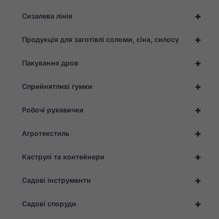
Необхідно
+
Сизалева лінія
Ці файли cookie
не є
необов'язковими.
+
Продукція для заготівлі соломи, сіна, силосу
Вони необхідні
для
+
функціонування
Пакування дров
веб-сайту.
+
Сприйнятливі гумки
Статистика
+
Робочі рукавички
Для того, щоб ми
могли покращити
функціональність
+
Агротекстиль
та структуру веб-
сайту, виходячи з
того, як він
+
Каструлі та контейнери
використовується.
+
Садові інструменти
Досвід
Для того,
+
Садові споруди
щоб наш
сайт