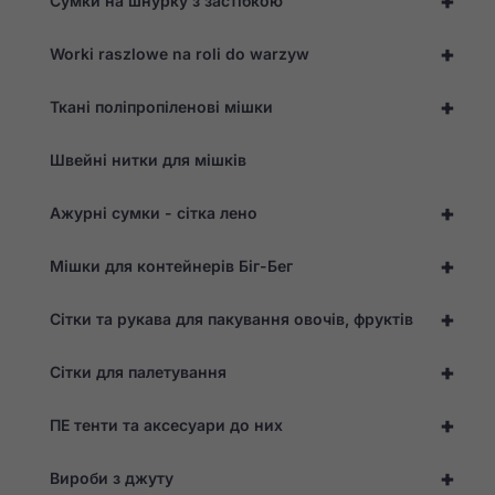
+
Сумки на шнурку з застібкою
+
Worki raszlowe na roli do warzyw
+
Ткані поліпропіленові мішки
Швейні нитки для мішків
+
Ажурні сумки - сітка лено
+
Мішки для контейнерів Біг-Бег
+
Сітки та рукава для пакування овочів, фруктів
+
Сітки для палетування
+
ПЕ тенти та аксесуари до них
+
Вироби з джуту