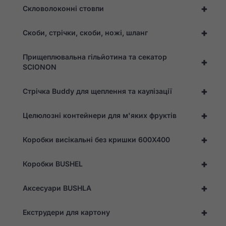
+
працював
Скловолоконні стовпи
якнайкраще
під час
+
Скоби, стрічки, скоби, ножі, шланг
вашого
відвідування.
Якщо ви
Прищеплювальна гільйотина та секатор
відмовитеся
+
SCIONON
від цих
файлів
cookie, з
+
Стрічка Buddy для щеплення та каулізації
веб-сайту
зникнуть
деякі
+
Целюлозні контейнери для м'яких фруктів
функції.
+
Коробки висікальні без кришки 600X400
Маркетинг
Ділячись своїми
+
Коробки BUSHEL
інтересами та
поведінкою під
+
час відвідування
Аксесуари BUSHLA
нашого сайту, ви
збільшуєте шанс
+
Екструдери для картону
побачити
персоналізований