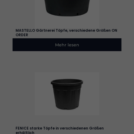
MASTELLO Gärtnerei Töpfe, verschiedene Größen ON
ORDER
Mehr lesen
Erforderlich
Diese
Cookies
sind nicht
optional. Sie
werden
benötigt,
damit die
Website
funktioniert.
Statistik
FENICE starke Töpfe in verschiedenen Größen
Damit wir
erhältlich