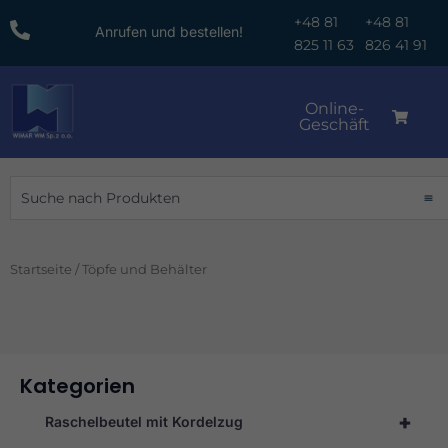
Zum
+48 81
+48 81
Anrufen und bestellen!
Inhalt
825 11 63
826 41 91
springen
Online-
Geschäft
Suche
Startseite
/ Töpfe und Behälter
Kategorien
+
Raschelbeutel mit Kordelzug