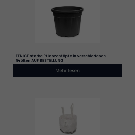
Cookies
ablehnen,
werden
einige
Funktionen
auf der
Website
nicht mehr
verfügbar
sein.
FENICE starke Pflanzentöpfe in verschiedenen
Größen AUF BESTELLUNG
Marketing
Mehr lesen
Indem Sie Ihre
Interessen und Ihr
Verhalten beim
Besuch unserer
Website mitteilen,
erhöhen Sie die
Wahrscheinlichkeit,
dass Sie
personalisierte
Inhalte und
Angebote erhalten.