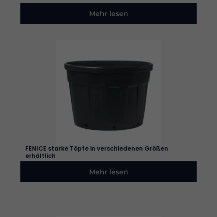
die
Funktionalität
Mehr lesen
und die
Struktur der
Website
verbessern
können,
basierend
auf der
Nutzung der
Website.
Erleben
Sie
Damit
unsere
Website
FENICE starke Töpfe in verschiedenen Größen
erhältlich
während
Ihres
Mehr lesen
Besuchs so
gut wie
möglich
funktioniert.
Wenn Sie
diese