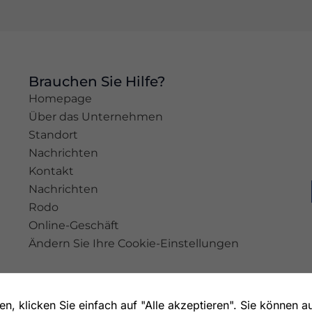
Erleben
Sie
Damit
unsere
Brauchen Sie Hilfe?
Website
während
Homepage
Ihres
Über das Unternehmen
Besuchs so
Standort
gut wie
möglich
Nachrichten
funktioniert.
Kontakt
Wenn Sie
Nachrichten
diese
Rodo
Cookies
ablehnen,
Online-Geschäft
werden
Ändern Sie Ihre Cookie-Einstellungen
einige
Funktionen
auf der
Website
, klicken Sie einfach auf "Alle akzeptieren". Sie können a
nicht mehr