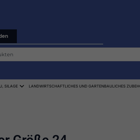
den
Offen ZBIÓR SŁOMY, SIANA, KISZONEK
U, SILAGE
LANDWIRTSCHAFTLICHES UND GARTENBAULICHES ZUBEH
r Größe 24