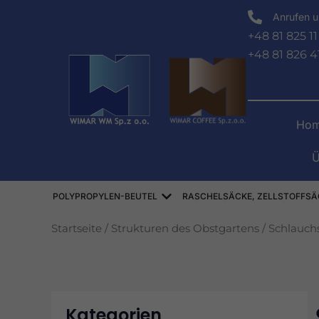
Zum
Anrufen u
Inhalt
+48 81 825 11
springen
+48 81 826 4
Hom
Ü
Offen WORKI POLIPROPYLE
POLYPROPYLEN-BEUTEL
RASCHELSÄCKE, ZELLSTOFFSÄ
Startseite
/
Strukturen des Obstgartens
/
Schlauch
Kategorien