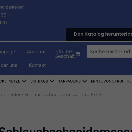
nd bestellen!
 63
1 91
Den Katalog herunterla
Suche
epage
Angebot
Online-
Geschäft
ber uns
Kontakt
NOWE
Offen WORKI RASZLOWE, AŻUROWE, SIATKI
Offen WORKI BIG-BAG
Offen PLANDEKI
CKE, NETZE
BIG-BAGS
TARPAULINS
ERNTE VON STROH, HE
schneider
/ Schlauchschneidemesser Größe 24
Schlauchschneidemesse