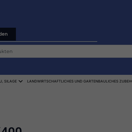
den
Offen ZBIÓR SŁOMY, SIANA, KISZONEK
U, SILAGE
LANDWIRTSCHAFTLICHES UND GARTENBAULICHES ZUBEH
X400