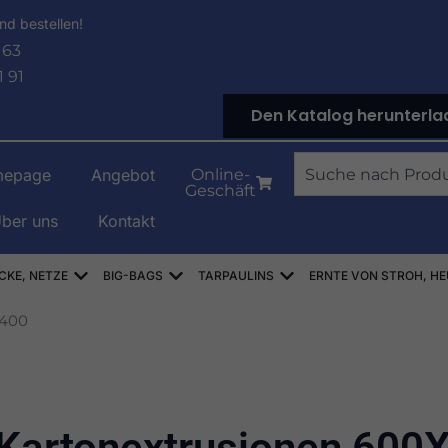
nd bestellen!
 63
1 91
Den Katalog herunterla
Suche
epage
Angebot
Online-
Geschäft
ber uns
Kontakt
NOWE
Offen WORKI RASZLOWE, AŻUROWE, SIATKI
Offen WORKI BIG-BAG
Offen PLANDEKI
CKE, NETZE
BIG-BAGS
TARPAULINS
ERNTE VON STROH, HE
X400
Kartonextrusionen 600