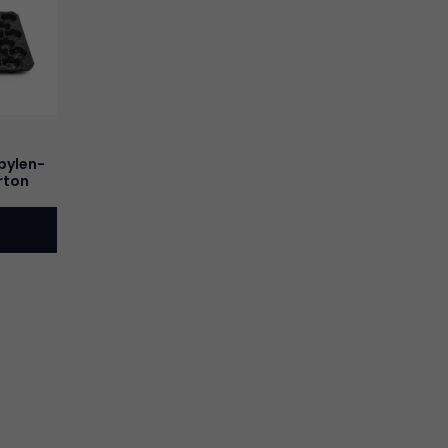
pylen-
rton
n