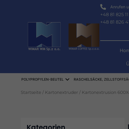
Zum
Anrufen u
Inhalt
+48 81 825 11
springen
+48 81 826 4
Hom
Ü
Offen WORKI POLIPROPYLE
POLYPROPYLEN-BEUTEL
RASCHELSÄCKE, ZELLSTOFFSÄ
Startseite
/
Kartonextruder
/ Kartonextrusion 600
Kategorien