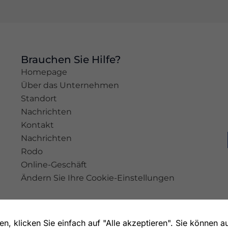
Erleben
Sie
Damit
unsere
Brauchen Sie Hilfe?
Website
während
Homepage
Ihres
Über das Unternehmen
Besuchs so
Standort
gut wie
möglich
Nachrichten
funktioniert.
Kontakt
Wenn Sie
Nachrichten
diese
Rodo
Cookies
ablehnen,
Online-Geschäft
werden
Ändern Sie Ihre Cookie-Einstellungen
einige
Funktionen
auf der
Website
, klicken Sie einfach auf "Alle akzeptieren". Sie können a
nicht mehr