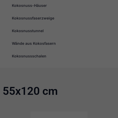
Kokosnuss-Häuser
Kokosnussfaserzweige
Kokosnusstunnel
Wände aus Kokosfasern
Erforderlich
Diese
Cookies
Kokosnussschalen
sind nicht
optional. Sie
werden
benötigt,
damit die
Website
funktioniert.
55x120 cm
Statistik
Damit wir
die
Funktionalität