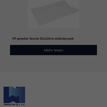
und die
Struktur der
Website
verbessern
können,
basierend
auf der
Nutzung der
Website.
PP gewebte Tasche 55x120cm einfarbig weiß
Mehr lesen
Erleben
Sie
Damit
unsere
Website
während
Ihres
Besuchs so
gut wie
möglich
funktioniert.
Wenn Sie
diese
Cookies