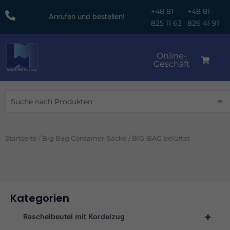
Zum
+48 81
+48 81
Anrufen und bestellen!
Inhalt
825 11 63
826 41 91
springen
Online-
Geschäft
Suche
Startseite
/
Big Bag Container-Säcke
/ BIG-BAG belüftet
Kategorien
+
Raschelbeutel mit Kordelzug