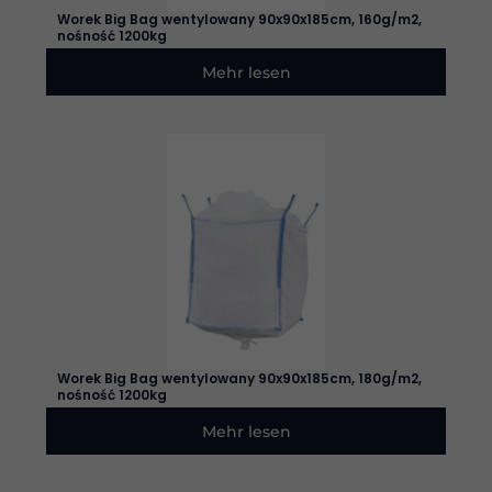
Website.
Worek Big Bag wentylowany 90x90x185cm, 160g/m2,
nośność 1200kg
Mehr lesen
Erleben
Sie
Damit
unsere
Website
während
Ihres
Besuchs so
gut wie
möglich
funktioniert.
Wenn Sie
diese
Cookies
ablehnen,
werden
Worek Big Bag wentylowany 90x90x185cm, 180g/m2,
einige
nośność 1200kg
Funktionen
auf der
Mehr lesen
Website
nicht mehr
verfügbar