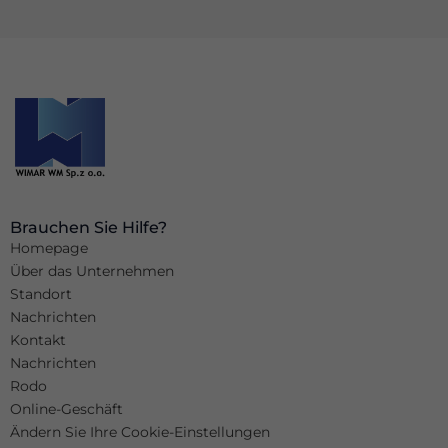
sein.
Marketing
Indem Sie Ihre
Interessen und Ihr
Verhalten beim
Besuch unserer
Website mitteilen,
erhöhen Sie die
Wahrscheinlichkeit,
dass Sie
personalisierte
Brauchen Sie Hilfe?
Inhalte und
Homepage
Angebote erhalten.
Über das Unternehmen
Standort
Nachrichten
Kontakt
Nachrichten
Rodo
Online-Geschäft
Ändern Sie Ihre Cookie-Einstellungen