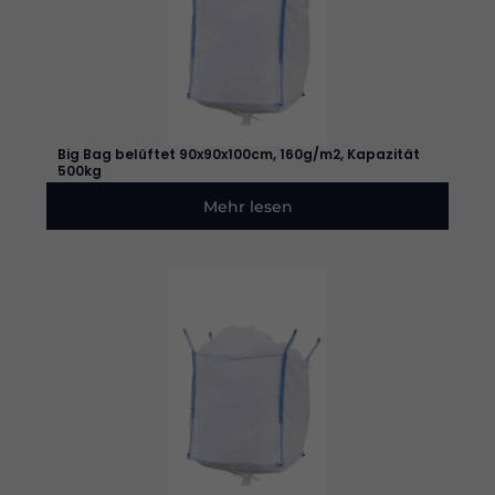
Erforderlich
Diese
Cookies
sind nicht
optional. Sie
werden
Big Bag belüftet 90x90x100cm, 160g/m2, Kapazität
benötigt,
500kg
damit die
Website
Mehr lesen
funktioniert.
Statistik
Damit wir
die
Funktionalität
und die
Struktur der
Website
verbessern
können,
basierend
auf der
Nutzung der