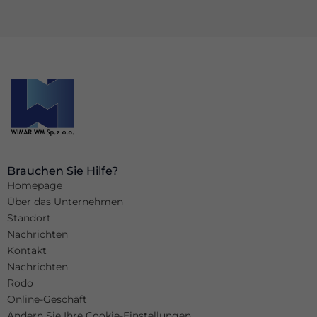
möglich
funktioniert.
Wenn Sie
diese
Cookies
ablehnen,
werden
einige
Funktionen
auf der
Website
nicht mehr
verfügbar
sein.
Brauchen Sie Hilfe?
Homepage
Über das Unternehmen
Marketing
Standort
Indem Sie Ihre
Nachrichten
Interessen und Ihr
Kontakt
Verhalten beim
Besuch unserer
Nachrichten
Website mitteilen,
Rodo
erhöhen Sie die
Wahrscheinlichkeit,
Online-Geschäft
dass Sie
Ändern Sie Ihre Cookie-Einstellungen