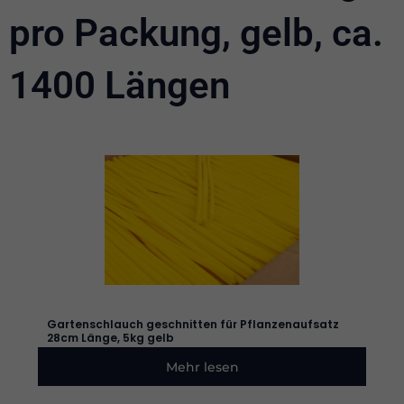
pro Packung, gelb, ca.
Statistik
Damit wir
die
1400 Längen
Funktionalität
und die
Struktur der
Website
verbessern
können,
basierend
auf der
Nutzung der
Website.
Erleben
Sie
Damit
Gartenschlauch geschnitten für Pflanzenaufsatz
unsere
28cm Länge, 5kg gelb
Website
während
Mehr lesen
Ihres
Besuchs so
gut wie