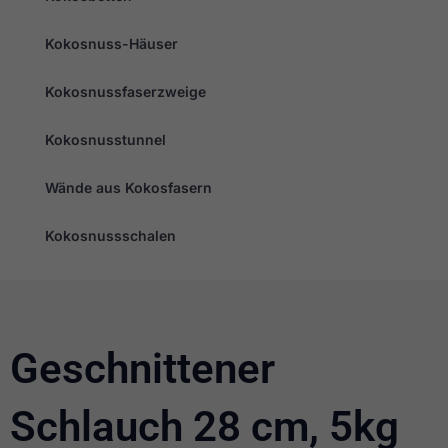
Kokosnuss-Häuser
Kokosnussfaserzweige
Kokosnusstunnel
Wände aus Kokosfasern
Kokosnussschalen
Erforderlich
Diese
Cookies
sind nicht
optional. Sie
Geschnittener
werden
benötigt,
damit die
Website
Schlauch 28 cm, 5kg
funktioniert.