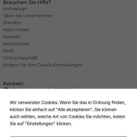
Brauchen Sie Hilfe?
Homepage
Über das Unternehmen
Standort
Nachrichten
Kontakt
Nachrichten
Rodo
Online-Geschäft
Ändern Sie Ihre Cookie-Einstellungen
Kontakt
16 Kolejowa-Straße, 23-200 Kraśnik
+48 81 825 11 63
Wir verwenden Cookies. Wenn Sie das in Ordnung finden,
info@wimar.net
klicken Sie einfach auf "Alle akzeptieren". Sie können
+48 81 826 41 91
auch wählen, welche Art von Cookies Sie möchten, indem
info@wm-wm.pl
F
Y
I
Sie auf "Einstellungen" klicken.
a
o
n
c
u
s