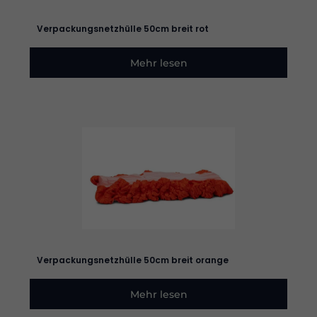
werden
benötigt,
Verpackungsnetzhülle 50cm breit rot
damit die
Website
funktioniert.
Mehr lesen
Statistik
Damit wir
die
Funktionalität
und die
Struktur der
Website
verbessern
können,
basierend
auf der
Nutzung der
Website.
Verpackungsnetzhülle 50cm breit orange
Mehr lesen
Erleben
Sie