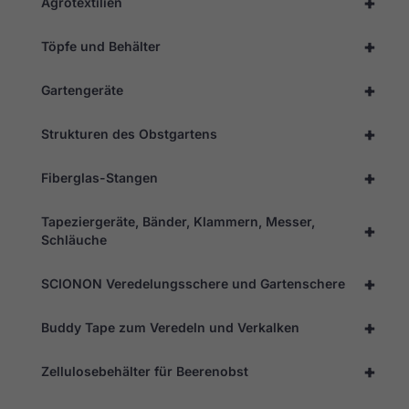
+
Agrotextilien
Erforderlich
Diese
Cookies
+
Töpfe und Behälter
sind nicht
optional. Sie
werden
+
Gartengeräte
benötigt,
damit die
Website
+
Strukturen des Obstgartens
funktioniert.
+
Fiberglas-Stangen
Statistik
Damit wir
Tapeziergeräte, Bänder, Klammern, Messer,
+
die
Schläuche
Funktionalität
und die
+
Struktur der
SCIONON Veredelungsschere und Gartenschere
Website
verbessern
+
Buddy Tape zum Veredeln und Verkalken
können,
basierend
auf der
+
Zellulosebehälter für Beerenobst
Nutzung der
Website.