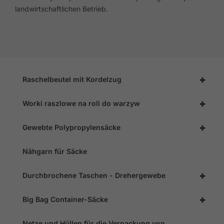
landwirtschaftlichen Betrieb.
+
Raschelbeutel mit Kordelzug
+
Worki raszlowe na roli do warzyw
+
Gewebte Polypropylensäcke
Nähgarn für Säcke
+
Durchbrochene Taschen - Drehergewebe
+
Big Bag Container-Säcke
Netze und Hüllen für die Verpackung von