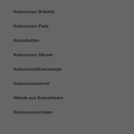
Marketing
Kokosnuss-Briketts
Indem Sie Ihre
Interessen und Ihr
Kokosnuss-Pads
Verhalten beim
Besuch unserer
Website mitteilen,
Kokosbetten
erhöhen Sie die
Wahrscheinlichkeit,
dass Sie
Kokosnuss-Häuser
personalisierte
Inhalte und
Angebote erhalten.
Kokosnussfaserzweige
Kokosnusstunnel
Wände aus Kokosfasern
Kokosnussschalen