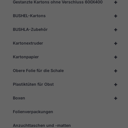
+
Gestanzte Kartons ohne Verschluss 600X400
Erleben
+
BUSHEL-Kartons
Sie
Damit
unsere
+
BUSHLA-Zubehör
Website
während
+
Ihres
Kartonextruder
Besuchs so
gut wie
+
Kartonpapier
möglich
funktioniert.
Wenn Sie
+
Obere Folie für die Schale
diese
Cookies
ablehnen,
+
Plastiktüten für Obst
werden
einige
Funktionen
+
Boxen
auf der
Website
nicht mehr
Folienverpackungen
verfügbar
sein.
Anzuchttaschen und -matten