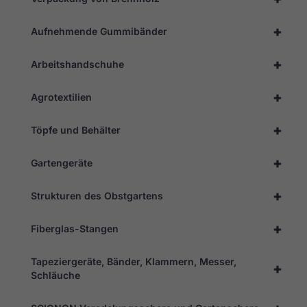
funktioniert.
+
Aufnehmende Gummibänder
Statistik
Damit wir
+
Arbeitshandschuhe
die
Funktionalität
und die
+
Agrotextilien
Struktur der
Website
+
verbessern
Töpfe und Behälter
können,
basierend
+
Gartengeräte
auf der
Nutzung der
Website.
+
Strukturen des Obstgartens
+
Fiberglas-Stangen
Erleben
Sie
Damit
Tapeziergeräte, Bänder, Klammern, Messer,
+
unsere
Schläuche
Website
während
Ihres