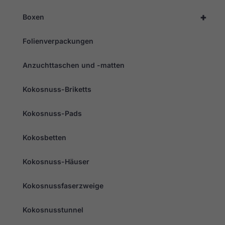
Wahrscheinlichkeit,
dass Sie
+
Boxen
personalisierte
Inhalte und
Angebote erhalten.
Folienverpackungen
Anzuchttaschen und -matten
Kokosnuss-Briketts
Kokosnuss-Pads
Kokosbetten
Kokosnuss-Häuser
Kokosnussfaserzweige
Kokosnusstunnel