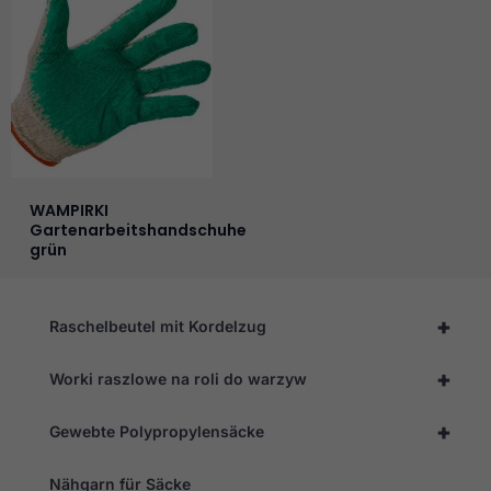
WAMPIRKI
Gartenarbeitshandschuhe
grün
+
Raschelbeutel mit Kordelzug
+
Worki raszlowe na roli do warzyw
+
Gewebte Polypropylensäcke
Nähgarn für Säcke