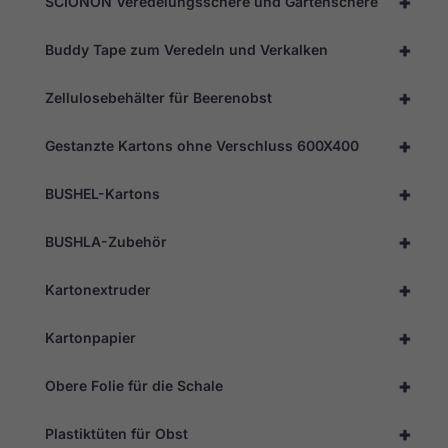
+
SCIONON Veredelungsschere und Gartenschere
Besuchs so
gut wie
möglich
+
Buddy Tape zum Veredeln und Verkalken
funktioniert.
Wenn Sie
+
diese
Zellulosebehälter für Beerenobst
Cookies
ablehnen,
+
Gestanzte Kartons ohne Verschluss 600X400
werden
einige
Funktionen
+
BUSHEL-Kartons
auf der
Website
nicht mehr
+
BUSHLA-Zubehör
verfügbar
sein.
+
Kartonextruder
Marketing
+
Kartonpapier
Indem Sie Ihre
Interessen und Ihr
+
Verhalten beim
Obere Folie für die Schale
Besuch unserer
Website mitteilen,
+
Plastiktüten für Obst
erhöhen Sie die