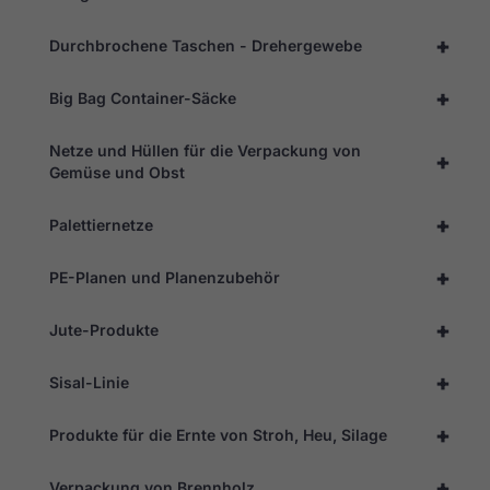
+
Durchbrochene Taschen - Drehergewebe
+
Big Bag Container-Säcke
Netze und Hüllen für die Verpackung von
+
Gemüse und Obst
+
Palettiernetze
+
PE-Planen und Planenzubehör
Erforderlich
+
Jute-Produkte
Diese
Cookies
+
Sisal-Linie
sind nicht
optional. Sie
werden
+
Produkte für die Ernte von Stroh, Heu, Silage
benötigt,
damit die
Website
+
Verpackung von Brennholz