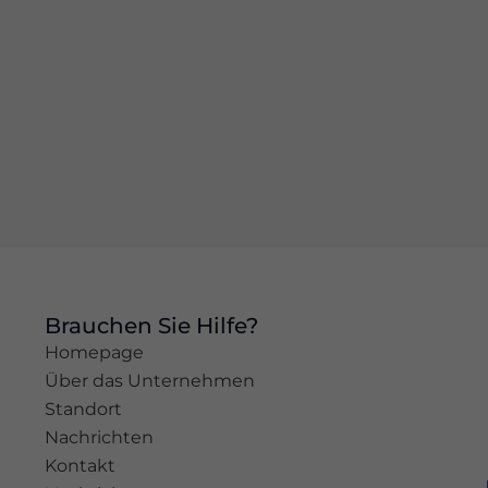
basierend
auf der
Nutzung der
Website.
Erleben
Sie
Damit
unsere
Website
während
Ihres
Besuchs so
gut wie
Brauchen Sie Hilfe?
möglich
Homepage
funktioniert.
Über das Unternehmen
Wenn Sie
diese
Standort
Cookies
Nachrichten
ablehnen,
Kontakt
werden