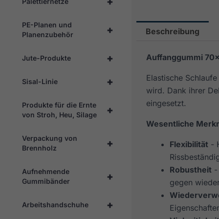
+
Palettiernetze
PE-Planen und
+
Beschreibung
Planenzubehör
+
Auffanggummi 70×
Jute-Produkte
Elastische Schlauf
+
Sisal-Linie
wird. Dank ihrer De
eingesetzt.
Produkte für die Ernte
+
von Stroh, Heu, Silage
Wesentliche Merk
Verpackung von
+
Flexibilität
- 
Brennholz
Rissbeständig
Robustheit
-
Aufnehmende
+
Gummibänder
gegen wieder
Wiederverw
+
Arbeitshandschuhe
Eigenschaften