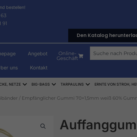
nd bestellen!
 63
1 91
Den Katalog herunterla
Suche
epage
Angebot
Online-
Geschäft
ber uns
Kontakt
NOWE
Offen WORKI RASZLOWE, AŻUROWE, SIATKI
Offen WORKI BIG-BAG
Offen PLANDEKI
CKE, NETZE
BIG-BAGS
TARPAULINS
ERNTE VON STROH, HE
bänder
/ Empfänglicher Gummi 70×1,5mm weiß 60% Gum
Auffanggum