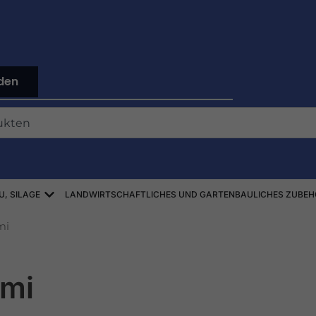
den
Offen ZBIÓR SŁOMY, SIANA, KISZONEK
U, SILAGE
LANDWIRTSCHAFTLICHES UND GARTENBAULICHES ZUBEH
mi
mi