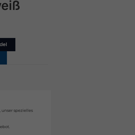
eiß
del
, unser spezielles
ebot.