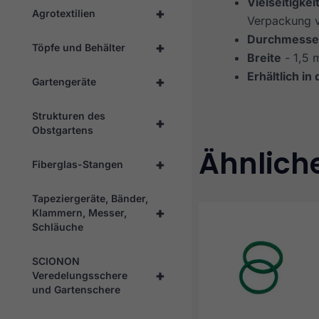
Vielseitigkei
+
Agrotextilien
Verpackung 
Durchmesse
+
Töpfe und Behälter
Breite
- 1,5
Erhältlich in
+
Gartengeräte
Strukturen des
+
Obstgartens
Ähnlich
+
Fiberglas-Stangen
Tapeziergeräte, Bänder,
+
Klammern, Messer,
Schläuche
SCIONON
+
Veredelungsschere
und Gartenschere