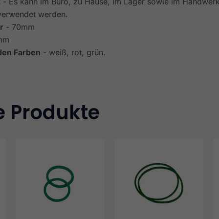
t
- Es kann im Büro, zu Hause, im Lager sowie im Handwerk
verwendet werden.
r
- 70mm
 mm
 den Farben
- weiß, rot, grün.
e Produkte