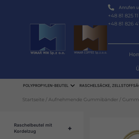
Zum
Anrufen u
Inhalt
+48 81 825 11
springen
+48 81 826 4
Hom
Ü
Offen WORKI POLIPROPYLE
POLYPROPYLEN-BEUTEL
RASCHELSÄCKE, ZELLSTOFFSÄ
Startseite
/
Aufnehmende Gummibänder
/
Gummi
Raschelbeutel mit
+
Kordelzug