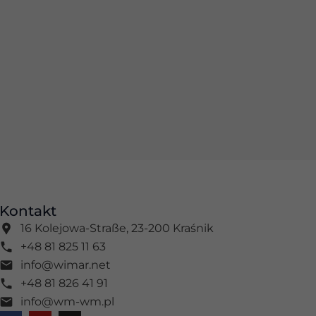
Kontakt
16 Kolejowa-Straße, 23-200 Kraśnik
+48 81 825 11 63
info@wimar.net
+48 81 826 41 91
info@wm-wm.pl
F
Y
I