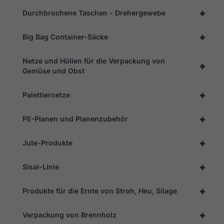
+
Durchbrochene Taschen - Drehergewebe
+
Big Bag Container-Säcke
Netze und Hüllen für die Verpackung von
+
Gemüse und Obst
+
Palettiernetze
+
PE-Planen und Planenzubehör
+
Jute-Produkte
Erforderlich
Diese
Cookies
+
Sisal-Linie
sind nicht
optional. Sie
werden
+
Produkte für die Ernte von Stroh, Heu, Silage
benötigt,
damit die
+
Website
Verpackung von Brennholz
funktioniert.