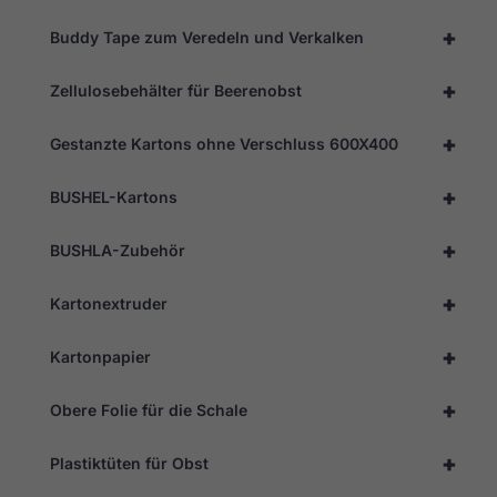
Besuchs so
gut wie
+
Buddy Tape zum Veredeln und Verkalken
möglich
funktioniert.
Wenn Sie
+
Zellulosebehälter für Beerenobst
diese
Cookies
ablehnen,
+
Gestanzte Kartons ohne Verschluss 600X400
werden
einige
Funktionen
+
BUSHEL-Kartons
auf der
Website
+
nicht mehr
BUSHLA-Zubehör
verfügbar
sein.
+
Kartonextruder
+
Kartonpapier
Marketing
Indem Sie Ihre
Interessen und Ihr
+
Obere Folie für die Schale
Verhalten beim
Besuch unserer
Website mitteilen,
+
Plastiktüten für Obst
erhöhen Sie die
Wahrscheinlichkeit,