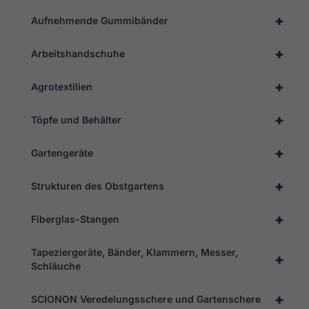
+
Aufnehmende Gummibänder
Statistik
+
Arbeitshandschuhe
Damit wir
die
Funktionalität
+
Agrotextilien
und die
Struktur der
Website
+
Töpfe und Behälter
verbessern
können,
basierend
+
Gartengeräte
auf der
Nutzung der
Website.
+
Strukturen des Obstgartens
+
Fiberglas-Stangen
Erleben
Sie
Tapeziergeräte, Bänder, Klammern, Messer,
Damit
+
unsere
Schläuche
Website
während
+
SCIONON Veredelungsschere und Gartenschere
Ihres