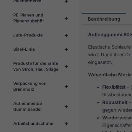
+
Palettiernetze
PE-Planen und
+
Beschreibung
Planenzubehör
+
Auffanggummi 80
Jute-Produkte
Elastische Schlauf
+
Sisal-Linie
wird. Dank ihrer De
eingesetzt.
Produkte für die Ernte
+
von Stroh, Heu, Silage
Wesentliche Merk
Verpackung von
+
Flexibilität
- 
Brennholz
Rissbeständig
Robustheit
-
Aufnehmende
+
Gummibänder
gegen wieder
Wiederverw
+
Arbeitshandschuhe
Eigenschaften