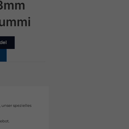
x3mm
Gummi
del
, unser spezielles
ebot.