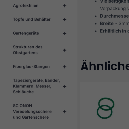
Vielseitigkei
+
Agrotextilien
Verpackung 
Durchmesse
+
Töpfe und Behälter
Breite
- 3m
Erhältlich in
+
Gartengeräte
Strukturen des
+
Obstgartens
Ähnlich
+
Fiberglas-Stangen
Tapeziergeräte, Bänder,
+
Klammern, Messer,
Schläuche
SCIONON
+
Veredelungsschere
und Gartenschere