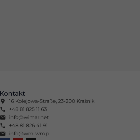
Kontakt
16 Kolejowa-Straße, 23-200 Kraśnik
+48 81 825 11 63
info@wimar.net
+48 81 826 41 91
info@wm-wm.pl
F
Y
I