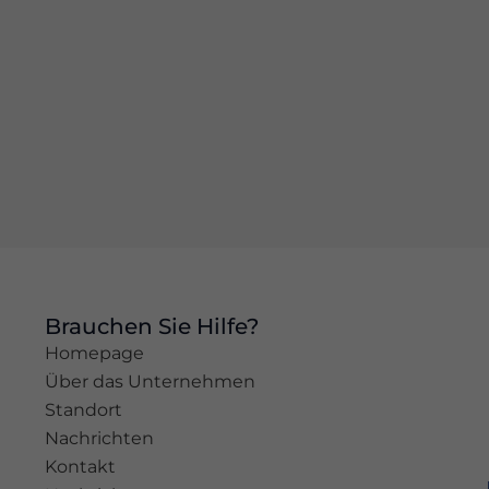
basierend
auf der
Nutzung der
Website.
Erleben
Sie
Damit
unsere
Website
während
Ihres
Besuchs so
gut wie
Brauchen Sie Hilfe?
möglich
Homepage
funktioniert.
Über das Unternehmen
Wenn Sie
diese
Standort
Cookies
Nachrichten
ablehnen,
Kontakt
werden