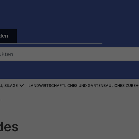
den
Offen ZBIÓR SŁOMY, SIANA, KISZONEK
U, SILAGE
LANDWIRTSCHAFTLICHES UND GARTENBAULICHES ZUBEH
i
des