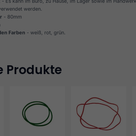
t
- Es kann im Büro, zu Hause, im Lager sowie im Handwerk
verwendet werden.
r
- 80mm
m
 den Farben
- weiß, rot, grün.
e Produkte