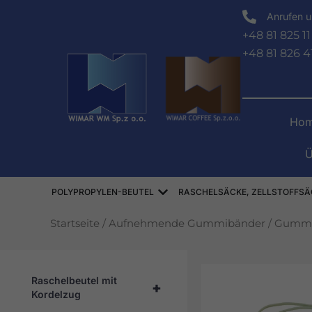
Zum
Anrufen u
Inhalt
+48 81 825 11
springen
+48 81 826 4
Hom
Ü
Offen WORKI POLIPROPYLE
POLYPROPYLEN-BEUTEL
RASCHELSÄCKE, ZELLSTOFFSÄ
Startseite
/
Aufnehmende Gummibänder
/
Gummi
Raschelbeutel mit
+
Kordelzug