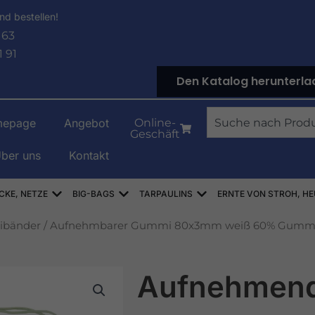
nd bestellen!
 63
1 91
Den Katalog herunterla
Suche
epage
Angebot
Online-
Geschäft
ber uns
Kontakt
NOWE
Offen WORKI RASZLOWE, AŻUROWE, SIATKI
Offen WORKI BIG-BAG
Offen PLANDEKI
CKE, NETZE
BIG-BAGS
TARPAULINS
ERNTE VON STROH, HE
bänder
/ Aufnehmbarer Gummi 80x3mm weiß 60% Gumm
Aufnehmen