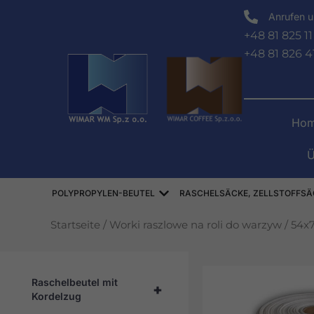
Zum
Anrufen u
Inhalt
+48 81 825 11
springen
+48 81 826 4
Hom
Ü
Offen WORKI POLIPROPYLE
POLYPROPYLEN-BEUTEL
RASCHELSÄCKE, ZELLSTOFFSÄ
Startseite
/
Worki raszlowe na roli do warzyw
/
54x7
Raschelbeutel mit
+
Kordelzug