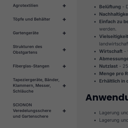
+
Agrotextilien
Belüftung
- D
Nachhaltigke
+
Töpfe und Behälter
Einfach zu b
werden.
+
Gartengeräte
Vielseitigkei
landwirtschaf
Strukturen des
+
Wirtschaft
- 
Obstgartens
Abmessung
+
Nutzlast
- 25
Fiberglas-Stangen
Menge pro R
Tapeziergeräte, Bänder,
Erhältlich in
+
Klammern, Messer,
Schläuche
Anwendu
SCIONON
+
Veredelungsschere
Lagerung und
und Gartenschere
Lagerung und