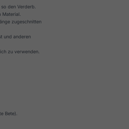
t so den Verderb.
 Material.
Länge zugeschnitten
st und anderen
lich zu verwenden.
e Bete).