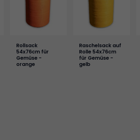
Erforderlich
Diese
Cookies sind
nicht
optional. Sie
werden
Rollsack
Raschelsack auf
benötigt,
54x76cm für
Rolle 54x76cm
damit die
Gemüse -
für Gemüse -
Website
orange
gelb
funktioniert.
Statistik
Damit wir die
Funktionalität
und die
Struktur der
Website
verbessern
können,