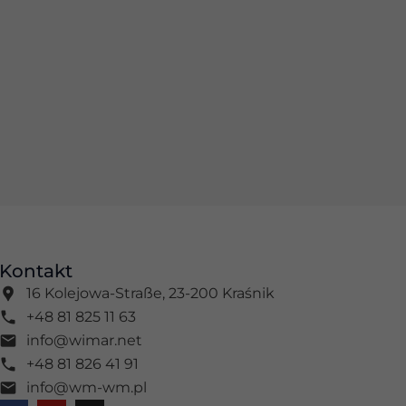
Kontakt
16 Kolejowa-Straße, 23-200 Kraśnik
+48 81 825 11 63
info@wimar.net
+48 81 826 41 91
info@wm-wm.pl
F
Y
I