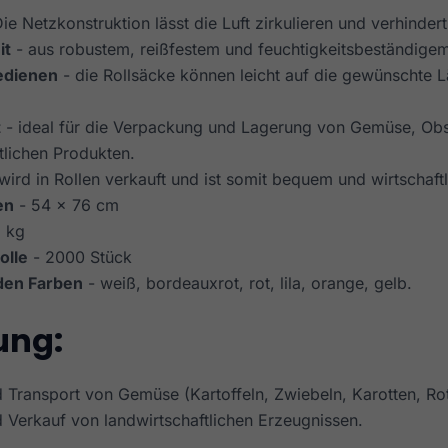
ie Netzkonstruktion lässt die Luft zirkulieren und verhinder
it
- aus robustem, reißfestem und feuchtigkeitsbeständigem
edienen
- die Rollsäcke können leicht auf die gewünschte 
t
- ideal für die Verpackung und Lagerung von Gemüse, Ob
tlichen Produkten.
wird in Rollen verkauft und ist somit bequem und wirtschaft
en
- 54 x 76 cm
 kg
olle
- 2000 Stück
 den Farben
- weiß, bordeauxrot, rot, lila, orange, gelb.
ng:
 Transport von Gemüse (Kartoffeln, Zwiebeln, Karotten, Rot
 Verkauf von landwirtschaftlichen Erzeugnissen.