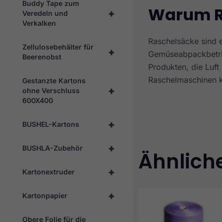
Buddy Tape zum
Warum R
+
Veredeln und
Verkalken
Raschelsäcke sind e
Zellulosebehälter für
+
Gemüseabpackbetrie
Beerenobst
Produkten, die Luft 
Raschelmaschinen k
Gestanzte Kartons
+
ohne Verschluss
600X400
+
BUSHEL-Kartons
+
BUSHLA-Zubehör
Ähnlich
+
Kartonextruder
+
Kartonpapier
Obere Folie für die