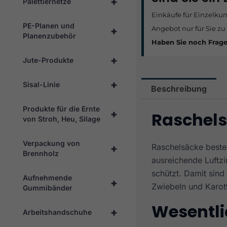
+
Palettiernetze
Einkäufe für Einzelku
PE-Planen und
Angebot nur für Sie zu
+
Planenzubehör
Haben Sie noch Frag
+
Jute-Produkte
+
Sisal-Linie
Beschreibung
Produkte für die Ernte
+
Raschels
von Stroh, Heu, Silage
Verpackung von
Raschelsäcke beste
+
Brennholz
ausreichende Luftzi
schützt. Damit sind
Aufnehmende
+
Zwiebeln und Karot
Gummibänder
Wesentli
+
Arbeitshandschuhe