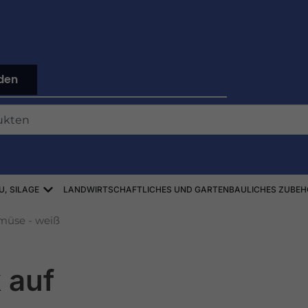
den
Offen ZBIÓR SŁOMY, SIANA, KISZONEK
U, SILAGE
LANDWIRTSCHAFTLICHES UND GARTENBAULICHES ZUBEH
emüse - weiß
 auf