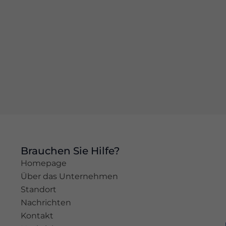
basierend
auf der
Nutzung der
Website.
Erleben
Sie
Damit
unsere
Website
während
Ihres
Besuchs so
gut wie
Brauchen Sie Hilfe?
möglich
Homepage
funktioniert.
Über das Unternehmen
Wenn Sie
diese
Standort
Cookies
Nachrichten
ablehnen,
Kontakt
werden