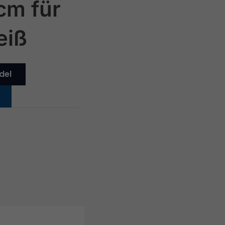
cm für
eiß
del