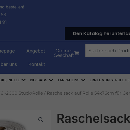
nd bestellen!
 63
1 91
Den Katalog herunterla
Suche
epage
Angebot
Online-
Geschäft
ber uns
Kontakt
NOWE
Offen WORKI RASZLOWE, AŻUROWE, SIATKI
Offen WORKI BIG-BAG
Offen PLANDEKI
CKE, NETZE
BIG-BAGS
TARPAULINS
ERNTE VON STROH, HE
6 -2000 Stück/Rolle
/ Raschelsack auf Rolle 54x76cm für G
Raschelsack