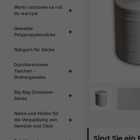
Worki raszlowe na roli
+
do warzyw
Gewebte
+
Polypropylensäcke
Nähgarn für Säcke
Durchbrochene
+
Taschen -
Drehergewebe
Big Bag Container-
+
Säcke
Netze und Hüllen für
+
die Verpackung von
Gemüse und Obst
Sind Sie ein