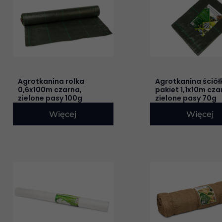
Agrotkanina rolka
Agrotkanina ściół
0,6x100m czarna,
pakiet 1,1x10m cza
zielone pasy 100g
zielone pasy 70g
Więcej
Więcej