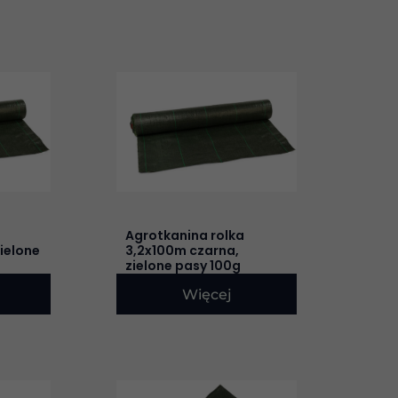
a
rona
Agrotkanina rolka
ielone
3,2x100m czarna,
zielone pasy 100g
Więcej