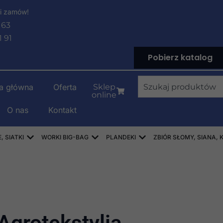
i zamów!
 63
1 91
Pobierz katalog
Wyszukiwanie
na główna
Oferta
Sklep
online
O nas
Kontakt
LENOWE
Open WORKI RASZLOWE, AŻUROWE, SIATKI
Open WORKI BIG-BAG
Open PLANDEKI
 SIATKI
WORKI BIG-BAG
PLANDEKI
ZBIÓR SŁOMY, SIANA, 
Agrotekstylia