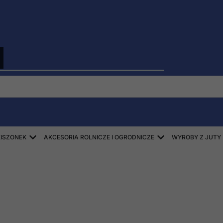
Open ZBIÓR SŁOMY, SIANA, KISZONEK
Open AKCESORIA
KISZONEK
AKCESORIA ROLNICZE I OGRODNICZE
WYROBY Z JUTY