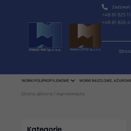
Przejdź
Zadzwoń 
do
+48 81 825 11
treści
+48 81 826 4
Stro
Open WORKI POLIPROPY
WORKI POLIPROPYLENOWE
WORKI RASZLOWE, AŻUROWE,
Strona główna
/ Agrotekstylia
Kategorie