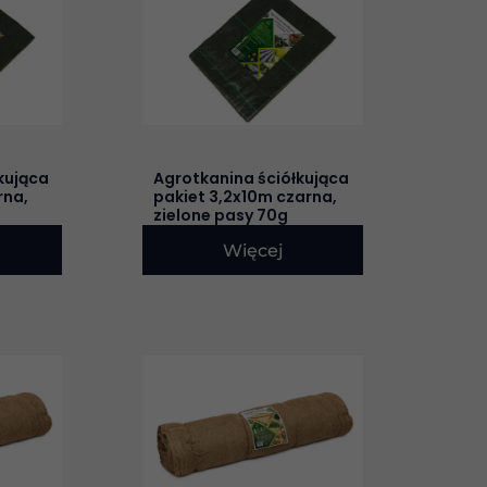
kująca
Agrotkanina ściółkująca
rna,
pakiet 3,2x10m czarna,
zielone pasy 70g
Więcej