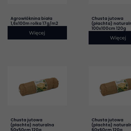
Agrowłóknina biała
Chusta jutowa
1,6x100m rolka 17g/m2
(płachta) natural
100x100cm 120g
Więcej
Więcej
Chusta jutowa
Chusta jutowa
(płachta) naturalna
(płachta) natural
50x50cm 120g
60x60cm 120g