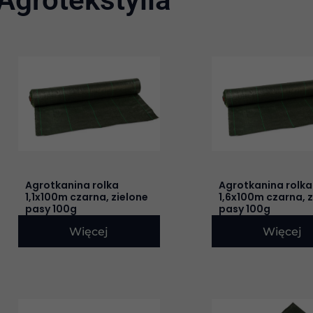
Strona
Stron
St
Agrotkanina rolka
Agrotkanina rolka
1,1x100m czarna, zielone
1,6x100m czarna, z
pasy 100g
pasy 100g
Więcej
Więcej