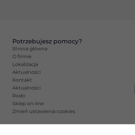
najlepiej podczas
twojego
przejścia na nią.
Jeśli odrzucisz te
pliki cookie,
niektóre funkcje
znikną ze strony
Potrzebujesz pomocy?
internetowej.
Strona główna
O firmie
Lokalizacja
Marketing
Aktualności
Udostępniając
swoje
Kontakt
zainteresowania i
Aktualności
zachowania
Rodo
podczas
odwiedzania naszej
Sklep on-line
strony, zwiększasz
Zmień ustawienia cookies
szansę na
zobaczenie
spersonalizowanych
treści i ofert.