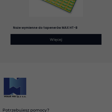
Doświadczenie
Aby nasza
strona
Noże wymienne do tapenerów MAX HT-B
internetowa
działała jak
najlepiej
Więcej
podczas
twojego
przejścia na nią.
Jeśli odrzucisz
te pliki cookie,
niektóre funkcje
znikną ze strony
internetowej.
Marketing
Udostępniając
swoje
zainteresowania i
zachowania
podczas
Potrzebujesz pomocy?