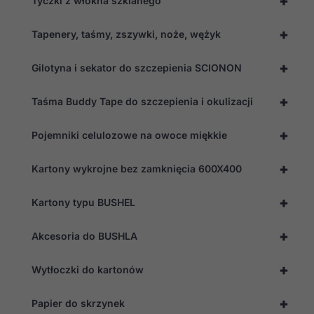
+
Tyczki z włókna szklanego
+
Tapenery, taśmy, zszywki, noże, wężyk
+
Gilotyna i sekator do szczepienia SCIONON
+
Taśma Buddy Tape do szczepienia i okulizacji
+
Pojemniki celulozowe na owoce miękkie
+
Kartony wykrojne bez zamknięcia 600X400
+
Kartony typu BUSHEL
+
Akcesoria do BUSHLA
+
Wytłoczki do kartonów
+
Papier do skrzynek