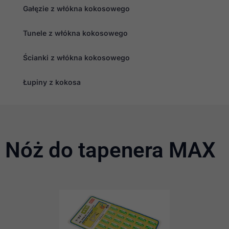
Gałęzie z włókna kokosowego
Tunele z włókna kokosowego
Konieczne
Te pliki cookie
nie są
Ścianki z włókna kokosowego
opcjonalne. Są
one potrzebne
Łupiny z kokosa
do
funkcjonowania
strony
internetowej.
Statystyka
Nóż do tapenera MAX
Abyśmy mogli
poprawić
funkcjonalność
i strukturę
strony
internetowej,
na podstawie
tego, jak
strona jest
używana.