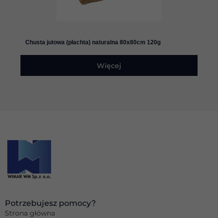
Doświadczenie
Aby nasza
Chusta jutowa (płachta) naturalna 80x80cm 120g
strona
internetowa
działała jak
Więcej
najlepiej
podczas
twojego
przejścia na nią.
Jeśli odrzucisz
te pliki cookie,
niektóre funkcje
znikną ze strony
internetowej.
Marketing
Udostępniając
swoje
zainteresowania i
zachowania
Potrzebujesz pomocy?
podczas
Strona główna
odwiedzania naszej