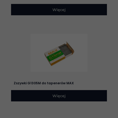
działała jak
najlepiej
Więcej
podczas
twojego
przejścia na nią.
Jeśli odrzucisz
te pliki cookie,
niektóre funkcje
znikną ze strony
internetowej.
Marketing
Udostępniając
swoje
zainteresowania i
zachowania
Zszywki G1305M do tapenerów MAX
podczas
odwiedzania naszej
strony, zwiększasz
Więcej
szansę na
zobaczenie
spersonalizowanych
treści i ofert.