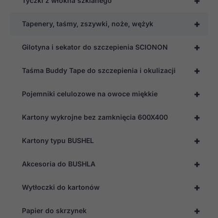
+
Tyczki z włókna szklanego
+
Tapenery, taśmy, zszywki, noże, wężyk
+
Gilotyna i sekator do szczepienia SCIONON
+
Taśma Buddy Tape do szczepienia i okulizacji
+
Pojemniki celulozowe na owoce miękkie
+
Kartony wykrojne bez zamknięcia 600X400
+
Kartony typu BUSHEL
+
Akcesoria do BUSHLA
+
Wytłoczki do kartonów
+
Papier do skrzynek