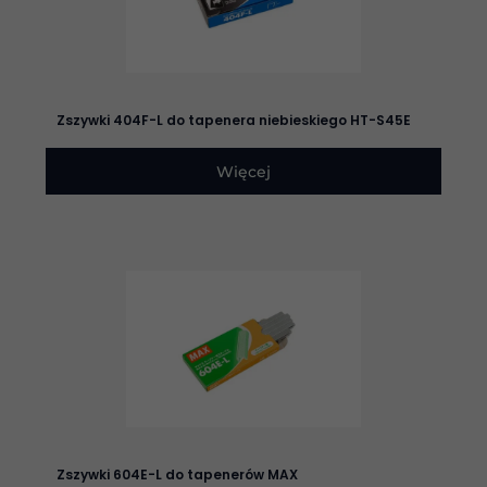
opcjonalne. Są
one potrzebne
do
funkcjonowania
strony
internetowej.
Zszywki 404F-L do tapenera niebieskiego HT-S45E
Statystyka
Więcej
Abyśmy mogli
poprawić
funkcjonalność
i strukturę
strony
internetowej,
na podstawie
tego, jak
strona jest
używana.
Doświadczenie
Aby nasza
strona
Zszywki 604E-L do tapenerów MAX
internetowa