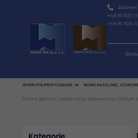
Przejdź
Zadzwoń 
do
+48 81 825 11
treści
+48 81 826 4
Stro
Open WORKI POLIPROPY
WORKI POLIPROPYLENOWE
WORKI RASZLOWE, AŻUROWE,
Strona główna
/
Konstrukcje sadownicze
/
Nożyki 
Kategorie