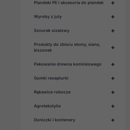
+
Plandeki PE i akcesoria do plandek
+
Wyroby z juty
+
Sznurek sizalowy
Produkty do zbioru słomy, siana,
+
kiszonek
+
Pakowanie drewna kominkowego
+
Gumki recepturki
+
Rękawice robocze
+
Agrotekstylia
+
Doniczki i kontenery