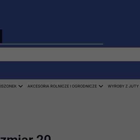
Open ZBIÓR SŁOMY, SIANA, KISZONEK
Open AKCESORIA
KISZONEK
AKCESORIA ROLNICZE I OGRODNICZE
WYROBY Z JUTY
ozmiar 20