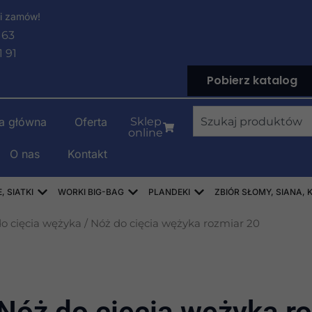
i zamów!
 63
1 91
Pobierz katalog
Wyszukiwanie
na główna
Oferta
Sklep
online
O nas
Kontakt
LENOWE
Open WORKI RASZLOWE, AŻUROWE, SIATKI
Open WORKI BIG-BAG
Open PLANDEKI
 SIATKI
WORKI BIG-BAG
PLANDEKI
ZBIÓR SŁOMY, SIANA, 
do cięcia wężyka
/ Nóż do cięcia wężyka rozmiar 20
Nóż do cięcia wężyka r