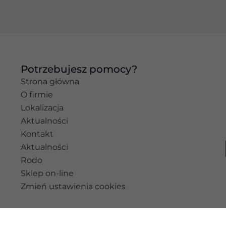
najlepiej podczas
twojego
przejścia na nią.
Jeśli odrzucisz te
pliki cookie,
niektóre funkcje
znikną ze strony
Potrzebujesz pomocy?
internetowej.
Strona główna
O firmie
Lokalizacja
Marketing
Aktualności
Udostępniając
swoje
Kontakt
zainteresowania i
Aktualności
zachowania
Rodo
podczas
odwiedzania naszej
Sklep on-line
strony, zwiększasz
Zmień ustawienia cookies
szansę na
zobaczenie
spersonalizowanych
treści i ofert.